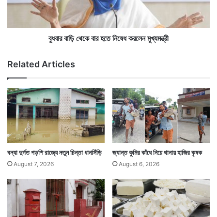
হা
থে
ও
কে
য়া
বা
পাশাপাশি আদালতের বিভিন্ন কাগজ দেখার সময়ও অনেকে জিভে
,
র
বুধবার বাড়ি থেকে বার হতে নিষেধ করলেন মুখ্যমন্ত্রী
বৃ
হ
আঙুল ঠেকিয়ে পাতার কোণায় লাগিয়ে পাতা ওলটান। এটাও একটা
ষ্টি
তে
Related Articles
বহুদিনের প্রচলিত অভ্যাস। এটাও আগামী দিনে করা যাবেনা বলে
নি
ষে
আদালতের তরফে জারি করা বিজ্ঞপ্তিতে উল্লেখ করা হয়েছে।
ধ
ক
র
লে
ন
মু
খ্য
বন্যা দুর্গত পড়শি রাজ্যে নতুন চিন্তা ধানসিঁড়ি
জ্যান্ত কুমির কাঁধে নিয়ে থানায় হাজির কৃষক
ম
August 7, 2026
August 6, 2026
ন্ত্রী