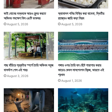
ভাই বোনের বন্ধনকে আরও সুন্দর করতে
অ্যানালগ পনির বিক্রি করা যাবেনা, দ্বিতীয়
অভিনব পদক্ষেপ নিল ৩৪টি ডাকঘর
রাজ্যেও জারি কড়া নিয়ম
বিজ্ঞপ্তিতে বিকল্প পথের হদিশও দেওয়া হয়েছে। করোনা থেকে
August 5, 2026
August 5, 2026
বাঁচতে থুতুর ব্যবহার নিষিদ্ধ করার পাশাপাশি পাতা ওলটানোর জন্য
স্পঞ্জ প্যাড ব্যবহারের পরামর্শ দিয়েছে আদালত। দিল্লির তিস
হাজারি আদালত এই বিজ্ঞপ্তি জারি করলেও সংশ্লিষ্ট মহল মনে
করছে আগামী দিনে এটা দেশের সব আদালতের ক্ষেত্রেই প্রযোজ্য
হতে চলেছে। — সংবাদ সংস্থার সাহায্য নিয়ে লেখা
গাছ বাঁচিয়ে প্রকৃতির স্পর্শে তৈরি অভিনব সবুজ
গঙ্গার ওপর তৈরি হল হেঁটে পারাপার করার
বাসস্টপ পেল এই শহর
কাচের কেবল সাসপেনশন ব্রিজ, ভারতে এই
প্রথম
August 3, 2026
August 1, 2026