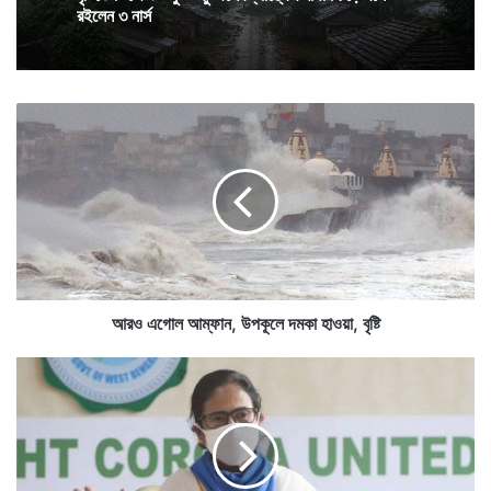
তিস হাজারি আদালতের তরফে বিজ্ঞপ্তি জারি করে আইনজীবী, মুন্সি,
বৃষ্টিতে ভিজে ৯০ ফুট উঁচু জলের ট্যাঙ্কের মাথায় চড়ে বসে
মামলাকারী, নায়েব কোর্ট, পুলিশ আধিকারিকদের উল্লেখ করে
ভারী বৃষ্টি চলবে, দক্ষিণের রাজ্যে বন্যার মধ্যেই লাল সতর্কতা,
রইলেন ৩ নার্স
সঙ্গে দোসর ঝড়
জানানো হয়েছে আবেদনপত্র বা পিটিশন বা সমন ও নোটিস
আ
র
পাঠানোর ক্ষেত্রে খামের ওপর ফি স্ট্যাম্প আটকানোর ক্ষেত্রে যেন
ও
কোনওভাবেই থুতুর সাহায্য না নেওয়া হয়।
এ
গো
ল
আ
ম্ফা
ন
,
আরও এগোল আম্ফান, উপকূলে দমকা হাওয়া, বৃষ্টি
উ
প
বু
কূ
ধ
লে
বা
দ
র
ম
বা
কা
ড়ি