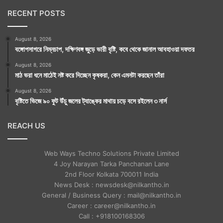
RECENT POSTS
August 8, 2026
বঙ্গোপসাগরে নিম্নচাপ, দক্ষিণবঙ্গ জুড়ে ভারী বৃষ্টি, কবে থেকে জানাল আবহাওয়া দফতর
August 8, 2026
মাঠ ভরা ধনে মাঠেই নষ্ট করে দিচ্ছেন কৃষকরা, কেন এমনটা করছেন তাঁরা
August 8, 2026
বৃষ্টিতে ভিজে ৯০ ফুট উঁচু জলের ট্যাঙ্কের মাথায় চড়ে বসে রইলেন ৩ নার্স
REACH US
Web Ways Techno Solutions Private Limited
4 Joy Narayan Tarka Panchanan Lane
2nd Floor Kolkata 700011 India
News Desk : newsdesk@nilkantho.in
General / Business Query : mail@nilkantho.in
Career : career@nilkantho.in
Call : +918100168306