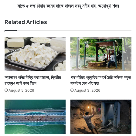
বে
নে
সাড়ে ৫ লক্ষ দিয়ায় কনের সাজে সাজল সরযূ নদীর ধার, অযোধ্যা শহর
করতে পারে সন্ত্রাসবাদীরা। এছাড়াও দেশের বড় শহরগুলিতে বিশেষ
দি
র
ও
সা
নজরদারির বন্দোবস্ত থাকবে। — সংবাদ সংস্থার সাহায্য নিয়ে
Related Articles
য়া
জে
লেখা
লী
সা
তে
জ
ল
স
র
যূ
ন
দী
অ্যানালগ পনির বিক্রি করা যাবেনা, দ্বিতীয়
গাছ বাঁচিয়ে প্রকৃতির স্পর্শে তৈরি অভিনব সবুজ
র
রাজ্যেও জারি কড়া নিয়ম
বাসস্টপ পেল এই শহর
ধা
August 5, 2026
August 3, 2026
র
,
অ
যো
ধ্যা
শ
হ