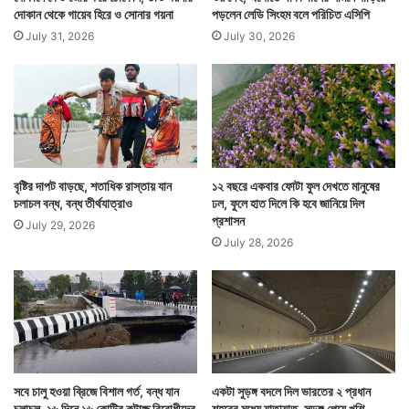
দোকান থেকে গায়েব হিরে ও সোনার গয়না
পড়লেন লেডি সিংহম বলে পরিচিত এসিপি
July 31, 2026
July 30, 2026
বৃষ্টির দাপট বাড়ছে, শতাধিক রাস্তায় যান
১২ বছরে একবার ফোটা ফুল দেখতে মানুষের
চলাচল বন্ধ, বন্ধ তীর্থযাত্রাও
ঢল, ফুলে হাত দিলে কি হবে জানিয়ে দিল
প্রশাসন
July 29, 2026
July 28, 2026
সবে চালু হওয়া ব্রিজে বিশাল গর্ত, বন্ধ যান
একটা সুড়ঙ্গ বদলে দিল ভারতের ২ প্রধান
চলাচল, ১৬ দিনে ১৬ কোটির কটাক্ষ বিরোধীদের
শহরের মধ্যে যাতায়াত, সুড়ঙ্গ পেয়ে খুশি