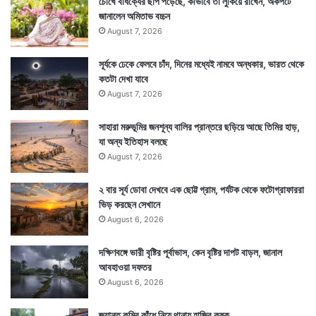
চোখে বার্ধক্যের ছাপ পড়েছে, কীভাবে তা লুকিয়ে রাখেন, অকপটে
জানালেন অমিতাভ বচ্চন
August 7, 2026
সূর্যকে ঢেকে ফেলবে চাঁদ, দিনের মধ্যেই নামবে অন্ধকার, ভারত থেকে
কতটা দেখা যাবে
August 7, 2026
সাহারা মরুভূমির জনশূন্য বালির প্রান্তরে ছড়িয়ে আছে তিমির হাড়,
যা অন্য ইতিহাস বলছে
August 7, 2026
২ বার সূর্য ডোবা দেখবে এক ছোট্ট গ্রাম, পর্যটক থেকে ফটোগ্রাফাররা
ভিড় করছেন সেখানে
August 6, 2026
দক্ষিণবঙ্গে ভারী বৃষ্টির পূর্বাভাস, কেন বৃষ্টির দাপট বাড়ল, জানাল
আবহাওয়া দফতর
August 6, 2026
জ্যান্ত কুমির কাঁধে নিয়ে থানায় হাজির কৃষক