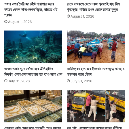
Tags
National News
র
গঙ্গার ওপর তৈরি হল হেঁটে পারাপার করার
রাতে বাথরুমে যেতে দরজা খুলতেই হাড় হিম
কাচের কেবল সাসপেনশন ব্রিজ, ভারতে এই
গৃহস্থের, বাইরে তখন ডেকে চলেছে কুকুর
প্রথম
August 1, 2026
August 1, 2026
জলের তলায় ডুবে খোঁজা হবে ঐতিহাসিক
নবমিত্রের হাত ধরে ইসরোর সঙ্গে জুড়ে যাচ্ছে ১
নিদর্শন, কোন কোন জায়গায় হবে তাও জানা গেল
লক্ষ মাছ ধরার নৌকা
July 31, 2026
July 31, 2026
দোকানে কেউ জোর করে ঢোকেনি, তাও গয়নার
ভয় নেই, এগোতে থাকা বাসের সামনে দাঁড়িয়ে