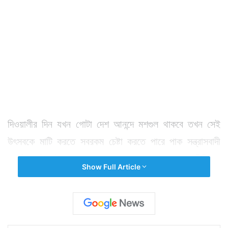
দিওয়ালীর দিন যখন গোটা দেশ আনন্দে মশগুল থাকবে তখন সেই
উৎসবকে মাটি করতে সবরকম চেষ্টা করতে পারে পাক সন্ত্রাসবাদী
সংগঠন জইশ-ই-মহম্মদ। তাদের মূল লক্ষ্য হতে পারে দিল্লি।
Show Full Article
দিল্লির যেখানে যেখানে সবচেয়ে বেশি সংখ্যায় মানুষের ভিড় হয়
সেখানে সেখানে নিরাপত্তা সবচেয়ে বেশি জোরদার করা হয়েছে।
ভারত-পাক সীমান্তে ২ জইশ কমান্ডারের মধ্যে টেলিফোনে কথাবার্তা
জানতে পেরে এমনই তথ্য হাতে এসেছে ভারতীয় গোয়েন্দাদের।