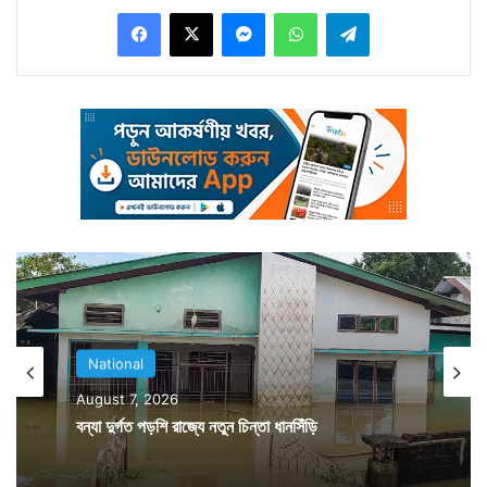
Facebook
X
Messenger
WhatsApp
Telegram
তারপরই দিওয়ালীর দিনকে সামনে রেখে আগে থেকেই দিল্লির
কোণায় কোণায় নিরাপত্তা বেষ্টনী বাড়ানো হয়েছে।
National
August 7, 2026
বন্যা দুর্গত পড়শি রাজ্যে নতুন চিন্তা ধানসিঁড়ি
দিল্লির সরোজিনী নগর, লাজপত নদর, করোল বাগ, বেঙ্গলি মার্কেট,