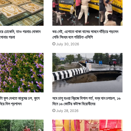
রে ঢোকেনি, তাও গয়নার দোকান
ভয় নেই, এগোতে থাকা বাসের সামনে দাঁড়িয়ে পড়লেন
 সোনার গয়না
লেডি সিংহম বলে পরিচিত এসিপি
July 30, 2026
 ফুল দেখতে মানুষের ঢল, ফুলে
সবে চালু হওয়া ব্রিজে বিশাল গর্ত, বন্ধ যান চলাচল, ১৬
নিয়ে দিল প্রশাসন
দিনে ১৬ কোটির কটাক্ষ বিরোধীদের
July 28, 2026