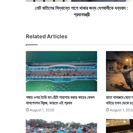
ন্তে
পা
নোট বাতিলের সিদ্ধান্তে পাশে থাকার জন্য দেশবাসীকে ধন্যবাদ :
শে
প্রধানমন্ত্রী
থা
কা
র
Related Articles
জ
ন্য
দে
শ
বা
সী
কে
ধ
ন্য
বা
গঙ্গার ওপর তৈরি হল হেঁটে পারাপার করার কাচের কেবল
রাতে বাথরুমে যেতে দ
দ
সাসপেনশন ব্রিজ, ভারতে এই প্রথম
বাইরে তখন ডেকে চল
:
August 1, 2026
August 1, 202
প্র
ধা
ন
ম