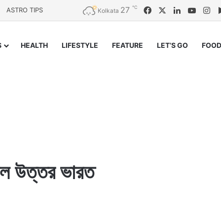
℃
27
Facebook
X
LinkedIn
YouTu
In
ASTRO TIPS
Kolkata
S
HEALTH
LIFESTYLE
FEATURE
LET’S GO
FOOD
হাল উত্তর ভারত