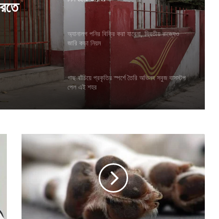
দ্বিতীয়
অ্যানালগ পনির বিক্রি করা যাবেনা, দ্বিতীয় রাজ্যেও
জারি কড়া নিয়ম
করতে
গাছ বাঁচিয়ে প্রকৃতির স্পর্শে তৈরি অভিনব সবুজ বাসস্টপ
পেল এই শহর
কু
কু
র
ছা
না
র
২
টো