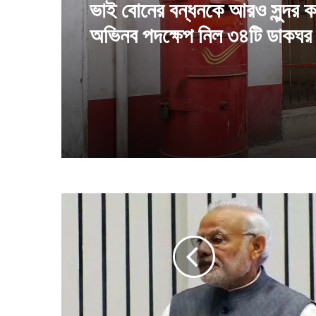
August 5, 2026
অ্যানালগ পনির বিক্রি করা যাবেনা, 
ভাই বোনের বন্ধনকে আরও সুন্দর 
রাজ্যেও জারি কড়া নিয়ম
অভিনব পদক্ষেপ নিল ৩৪টি ডাকঘর
নো
ট
বা
তি
লে
র
সি
দ্ধা