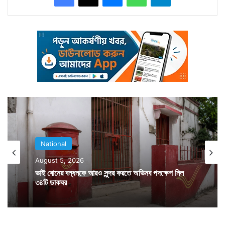
করে গুলি ছোঁড়ে। খালিদ টাল সামলাতে না পেরে পড়ে যাওয়ায় ২টি
গুলিই লক্ষ্যভ্রষ্ট হয়। ফলে প্রাণে বেঁচে যান খালিদ।
National
August 5, 2026
ভাই বোনের বন্ধনকে আরও সুন্দর করতে অভিনব পদক্ষেপ নিল
৩৪টি ডাকঘর
এদিকে গুলি চালানোর পর সেখান থেকে চম্পট দেয় দুষ্কৃতিরা।