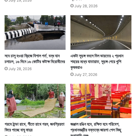
July 29, 2026
July 28, 2026
সবে চালু হওয়া ব্রিজে বিশাল গর্ত, বন্ধ যান
একটা সুড়ঙ্গ বদলে দিল ভারতের ২ প্রধান
চলাচল, ১৬ দিনে ১৬ কোটির কটাক্ষ বিরোধীদের
শহরের মধ্যে যাতায়াত, সুড়ঙ্গ পেয়ে খুশি
কৃষকরাও
July 28, 2026
July 27, 2026
গরমে ঠান্ডা রাখে, শীতে রাখে গরম, জনপ্রিয়তা
জঞ্জাল রঙিন হবে, রক্ষিত হবে পরিবেশ,
ফিরে পাচ্ছে বাঘু মাদুর
প্রধানমন্ত্রীর বক্তব্যে জায়গা পেল কিছু
রংবাহারি বেঞ্চ