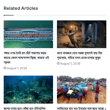
লা
Related Articles
ল
প
তা
কা
য়
ঢা
ক
ল
Tags
Jawaharlal Nehru University
National News
না
গঙ্গার ওপর তৈরি হল হেঁটে পারাপার করার
রাতে বাথরুমে যেতে দরজা খুলতেই হাড় হিম
শ
কাচের কেবল সাসপেনশন ব্রিজ, ভারতে এই
গৃহস্থের, বাইরে তখন ডেকে চলেছে কুকুর
রী
প্রথম
August 1, 2026
র
August 1, 2026
জলের তলায় ডুবে খোঁজা হবে ঐতিহাসিক
নবমিত্রের হাত ধরে ইসরোর সঙ্গে জুড়ে যাচ্ছে ১