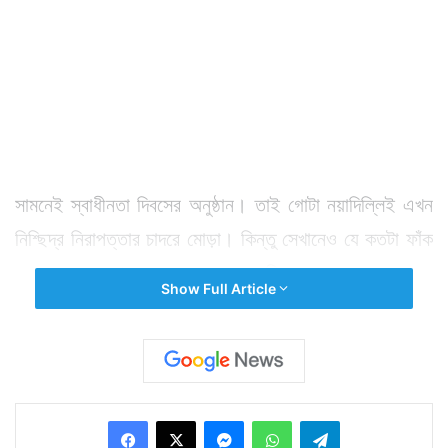
সামনেই স্বাধীনতা দিবসের অনুষ্ঠান। তাই গোটা নয়াদিল্লিই এখন
নিশ্ছিদ্র নিরাপত্তার চাদরে মোড়া। কিন্তু সেখানেও যে কতটা ফাঁক
রয়েছে তা বোঝা গেল সোমবার। এদিন সংসদ ভবনের কাছে
Show Full Article
কনস্টিটিউশন ক্লাবে একটি অনুষ্ঠানে যোগ দিতে এসেছিলেন
জওহরলাল নেহেরু বিশ্ববিদ্যালয়ের ছাত্রনেতা উমর খালিদ।
অনুষ্ঠানের ফাঁকে বাইরে রাস্তায় একটি চায়ের দোকানে দাঁড়িয়ে
কয়েকজনের সঙ্গে কথা বলছিলেন উমর। অভিযোগ, তখন সেখানে ৩
Facebook
X
Messenger
WhatsApp
Telegram
জন হাজির হয়। সাদা জামা পড়া এক ব্যক্তি উমর খালিদকে লক্ষ্য