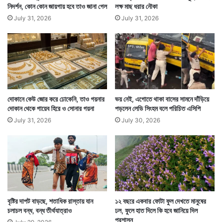
নিদর্শন, কোন কোন জায়গায় হবে তাও জানা গেল
লক্ষ মাছ ধরার নৌকা
July 31, 2026
July 31, 2026
দোকানে কেউ জোর করে ঢোকেনি, তাও গয়নার
ভয় নেই, এগোতে থাকা বাসের সামনে দাঁড়িয়ে
দোকান থেকে গায়েব হিরে ও সোনার গয়না
পড়লেন লেডি সিংহম বলে পরিচিত এসিপি
July 31, 2026
July 30, 2026
বৃষ্টির দাপট বাড়ছে, শতাধিক রাস্তায় যান
১২ বছরে একবার ফোটা ফুল দেখতে মানুষের
চলাচল বন্ধ, বন্ধ তীর্থযাত্রাও
ঢল, ফুলে হাত দিলে কি হবে জানিয়ে দিল
প্রশাসন