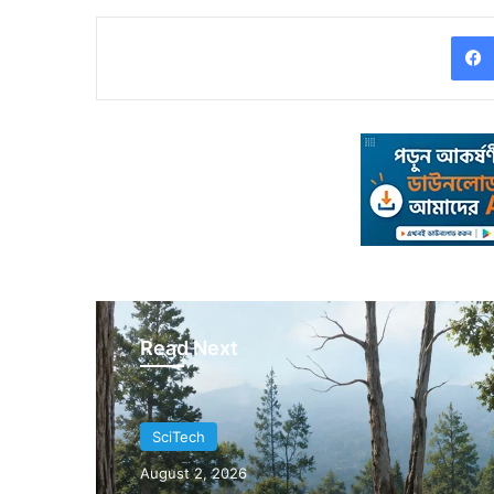
Read Next
SciTech
SciTech
July 28, 2026