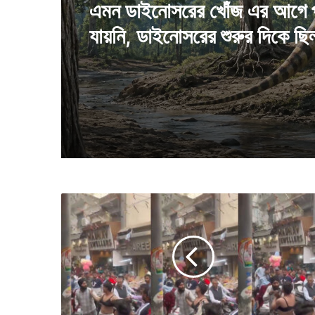
August 2, 2026
এমন পুকুর একটিই আছে, মাইনাস
এমন ডাইনোসরের খোঁজ এর আগে 
ডিগ্রিতেও জমে না এই পুকুরের জল
যায়নি, ডাইনোসরের শুরুর দিকে ছি
ভ
রা
বা
জা
রে
ব্রা
প
রে