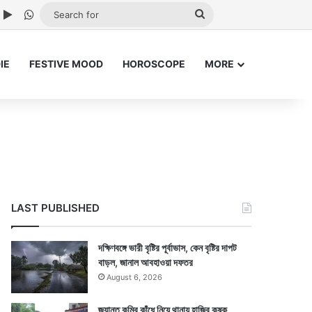
ube
nstagram
Google Play
WhatsApp
Search
for
IE
FESTIVE MOOD
HOROSCOPE
MORE
LAST PUBLISHED
দক্ষিণবঙ্গে ভারী বৃষ্টির পূর্বাভাস, কেন বৃষ্টির দাপট
বাড়ল, জানাল আবহাওয়া দফতর
August 6, 2026
জ্যান্ত কুমির কাঁধে নিয়ে থানায় হাজির কৃষক