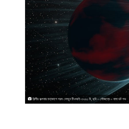
শিল্পীর কল্পনায় মহাকাশে গরম নেপচুন টিওআই-৩২৬১ বি, ছবি – সৌজন্যে – নাসা ডট গভ