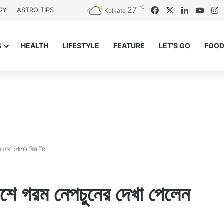
℃
27
Facebook
X
LinkedIn
YouT
I
GY
ASTRO TIPS
Kolkata
S
HEALTH
LIFESTYLE
FEATURE
LET’S GO
FOOD
দেখা পেলেন বিজ্ঞানীরা
াশে গরম নেপচুনের দেখা পেলেন