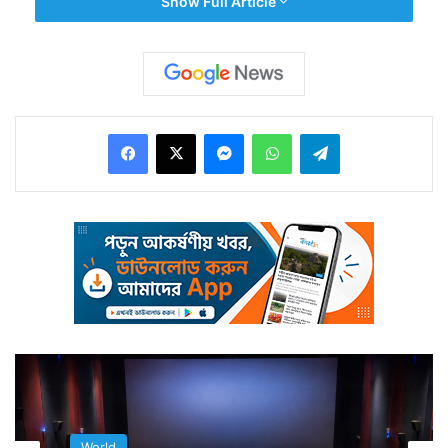
Show Full Article
তবে যে সে খাবার নয়।
Facebook
X
Messenger
WhatsApp
Telegram
এ খাবারের সঙ্গে জড়িয়ে আছে দেশের সাংস্কৃতিক ঐতিহ্য। তাই
তার কদর কেবল খাবারে সীমাবদ্ধ নয়। সেটা যে নয় তা এবার
একেবারে অনন্য উপায়ে সামনে এল।