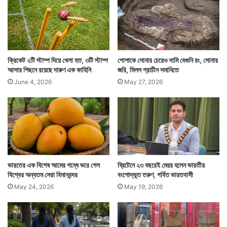
এখানে ব্রিটেনের সংস্কৃতির সঙ্গে জুড়ে থাকা উইলিয়াম শেক্সপিয়ার,
স্যার ডেভিড অ্যাটেনবরো-র মত ব্যক্তিদের পাশাপাশি জায়গা হল
ক্রিকেট ২টি স্টাম্প দিয়ে খেলা হত, ৩টি স্টাম্প
পোশাকে সোনার চেয়েও দামি বেগুনি রং, সোনার
একটি গ্রেগস সসেজ রোলের মোমের প্রতিরূপের।
আসার পিছনে রয়েছে দারুণ এক কাহিনি
জরি, মিলল প্রাচীন সমাধিতে
June 4, 2026
May 27, 2026
ভারতের এক বিশেষ আমের গন্ধে ভরে গেল
ব্রিটেনে ২৩ বছরেই মেয়র হলেন ভারতীয়
বিশ্বের অন্যতম সেরা বিমানবন্দর
বংশোদ্ভূত তরুণ, গর্বিত ভারতবাসী
May 24, 2026
May 19, 2026