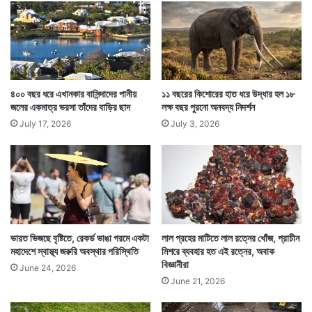
ড়
লে
এই গ্রেগস সসেজ রোল ব্রিটেনের অন্যতম জনপ্রিয় খাবারই শুধু
ন
বি
নয়, ব্রিটেনের মানুষের কাছে এটি একটি ইতিহাস। ব্রিটেনের
শ্ব
সংস্কৃতির ধারক ও বাহকদের মাদাম তুসোয় কালচারাল ক্যাপিটাল
রে
ক
৪০০ বছর ধরে এখানকার বাসিন্দাদের পানীয়
১১ বছরের কিশোরের হাত ধরে উদ্ধার হল ১৮
জোন নামে একটি জায়গায় স্থান দেওয়া হয়।
র্ড
জলের একমাত্র ভরসা তাঁদের বাড়ির ছাদ
লক্ষ বছর পুরনো অনবদ্য নিদর্শন
ও
July 17, 2026
July 3, 2026
ভারত ভিজছে বৃষ্টিতে, রেকর্ড ভাঙা গরমে একটা
লাল গ্রহের মাটিতে লাল রত্নের খোঁজ, প্রাচীন
মহাদেশে স্বাস্থ্য জরুরি অবস্থার পরিস্থিতি
মিশরে ব্যবহার হত এই রত্নের, অবাক
বিজ্ঞানীরা
June 24, 2026
June 21, 2026