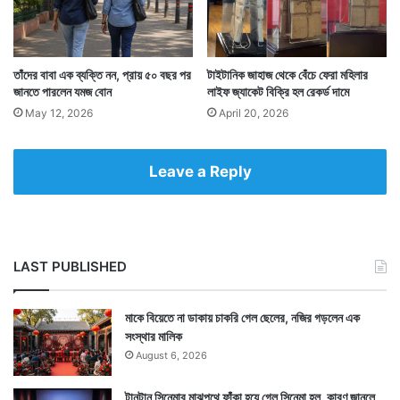
সেটি দেখতে এখন মানুষের ঢল মাদাম তুসোয়। তবে এটি চিরদিনের
জন্য থাকবেনা। অল্প সময়ের জন্যই মাদাম তুসোয় দেখা যাবে এই
তাঁদের বাবা এক ব্যক্তি নন, প্রায় ৫০ বছর পর
টাইটানিক জাহাজ থেকে বেঁচে ফেরা মহিলার
রোলের মোমের পুতুল।
জানতে পারলেন যমজ বোন
লাইফ জ্যাকেট বিক্রি হল রেকর্ড দামে
May 12, 2026
April 20, 2026
Leave a Reply
LAST PUBLISHED
মাকে বিয়েতে না ডাকায় চাকরি গেল ছেলের, নজির গড়লেন এক
সংস্থার মালিক
August 6, 2026
টানটান সিনেমার মাঝপথে ফাঁকা হয়ে গেল সিনেমা হল, কারণ জানলে