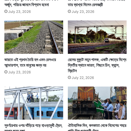
অর্জুন, পরিচয় জানলে বিশ্বাস হবেনা
তার ব্যাখ্যা দিলেন রেলমন্ত্রী
July 23, 2026
July 23, 2026
ভারতে এই প্রথম তৈরি হল এমন রেলওয়ে
রেলের মুকুটে নতুন পালক, একটি ক্ষেত্রে বিশ্বে
আন্ডারপাস, তবে মানুষের জন্য নয়
দ্বিতীয় স্থানে ভারত, পিছনে চিন, ফ্রান্স,
ব্রিটেন
July 23, 2026
July 22, 2026
সুবর্ণরেখার ওপর দাঁড়িয়ে পড়ে হাওড়ামুখী ট্রেন,
ঐতিহাসিক দিন, কলকাতা থেকে বিদেশের শহরে
অল্পের জন্য রক্ষা
পাড়ি দিল পণ্যবাহী ট্রেন