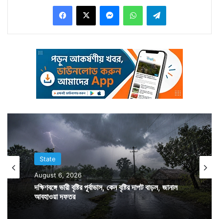
Facebook
X
Messenger
WhatsApp
Telegram
কাটল।
State
August 6, 2026
দক্ষিণবঙ্গে ভারী বৃষ্টির পূর্বাভাস, কেন বৃষ্টির দাপট বাড়ল, জানাল
রেল লাইন যেভাবে বসে গেছে তাতে তা শুক্রবারই সারিয়ে তোলা
আবহাওয়া দফতর
সম্ভব হবে না। রেল কর্তারা ঘটনাস্থল পরিদর্শনের পর জানান