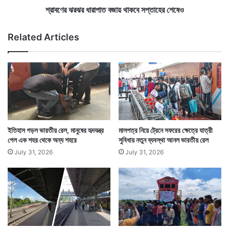
অ
রা
শ্রাবণের ঝরঝর ধারাপাত বজায় থাকবে সপ্তাহের শেষেও
স্ত্রে
পা
র
ত
Related Articles
কো
ব
প
জা
য়
থা
ক
বে
স
প্তা
হে
ইতিহাস গড়ল ভারতীয় রেল, মানুষের হৃদযন্ত্র
মালপত্র নিয়ে ট্রেনে সফরের ক্ষেত্রে যাত্রী
র
গেল এক শহর থেকে অন্য শহরে
সুবিধায় নতুন ব্যবস্থা আনল ভারতীয় রেল
শে
July 31, 2026
July 31, 2026
ষে
ও