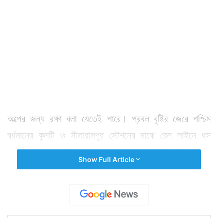
অল্পের জন্য রক্ষা বলা যেতেই পারে। প্রবল বৃষ্টির জেরে পশ্চিম
বর্ধমানের কুলটি ও সীতারামপুর স্টেশনের মাঝে রেল লাইনে ধস
নামে। বসে যায় লাইন। জানা যাচ্ছে তার আগে এই লাইন দিয়েই
Show Full Article
পাস করে রাজধানী এক্সপ্রেস। শুধু রাজধানী বলেই নয়। এই লাইন
দিয়েই শতাব্দী এক্সপ্রেস সহ অন্য ট্রেন পাস করার কথা। এসব
দ্রুত গতির যাত্রীবাহী ট্রেন লাইনের ওপর দিয়ে যাওয়ার সময় ধস
নামলে একটা বড়সড় দুর্ঘটনা ঘটে যেতে পারত। অন্তত সেই ফাঁড়া