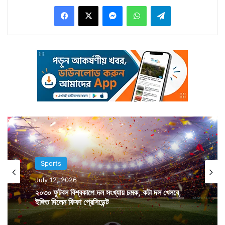
Facebook
X
Messenger
WhatsApp
Telegram
এদিন ইংল্যান্ডের বাকি যে ৪টি উইকেট পড়েছে তার প্রত্যেকটিই
এসেছে অশ্বিনের আঙুলের খেলায়। ১৯৫ রানে সব উইকেট হারায়
ইংল্যান্ড। বিরাট নিয়ে ব্রিটিশ মিডিয়ায় যতই বিতর্ক জমাট বাঁধুক না
কেন, শেষ কথা হল জিত। আর সেই জিতটাই এদিন হেলায় বার
করে নিলেন বিরাটরা। ফলে ইংল্যান্ডের সঙ্গে ৫ ম্যাচের টেস্ট
সিরিজের পঞ্চম টেস্টটা নেহাই নিয়মরক্ষার ম্যাচ হয়ে গেল। কারণ
ইতিমধ্যেই ৪টি টেস্টের ৩টি জিতে সিরিজ পকেটে পুরেছে ভারত।
তবে পঞ্চম টেস্ট জিতে না হারার রেকর্ড অক্ষুণ্ণ রাখার চেষ্টা যে
বিরাটরা করবেন তা নিয়ে সন্দেহ নেই।
Sports
July 12, 2026
২০৩০ ফুটবল বিশ্বকাপে দল সংখ্যায় চমক, কটা দল খেলবে,
ইঙ্গিত দিলেন ফিফা প্রেসিডেন্ট