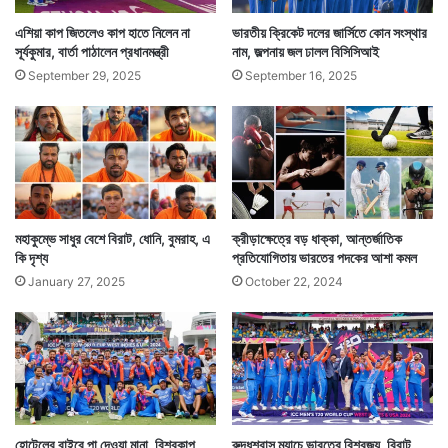
এশিয়া কাপ জিতলেও কাপ হাতে নিলেন না
ভারতীয় ক্রিকেট দলের জার্সিতে কোন সংস্থার
সূর্যকুমার, বার্তা পাঠালেন প্রধানমন্ত্রী
নাম, জল্পনায় জল ঢালল বিসিসিআই
September 29, 2025
September 16, 2025
মহাকুম্ভে সাধুর বেশে বিরাট, ধোনি, বুমরাহ, এ
ক্রীড়াক্ষেত্রে বড় ধাক্কা, আন্তর্জাতিক
কি দৃশ্য
প্রতিযোগিতায় ভারতের পদকের আশা কমল
January 27, 2025
October 22, 2024
হোটেলের বাইরে পা দেওয়া মানা, বিশ্বকাপ
রুদ্ধশ্বাস ম্যাচে ভারতের বিশ্বজয়, বিরাট