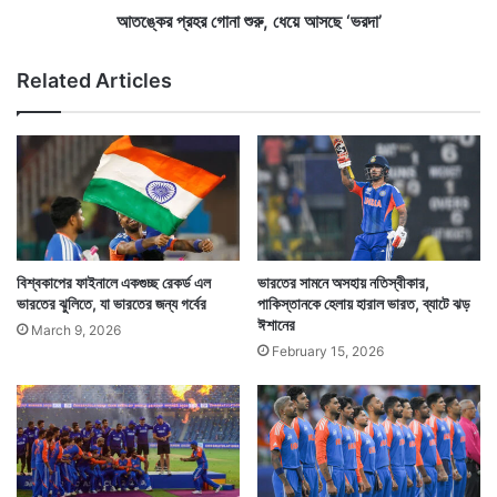
,
শু
আতঙ্কের প্রহর গোনা শুরু, ধেয়ে আসছে ‘ভরদা’
রা
রু
জ
,
Related Articles
কে
ধে
জা
য়ে
নি
আ
য়ে
স
এ
ছে
লে
‘
ন
ভ
শা
র
হ
দা
বিশ্বকাপের ফাইনালে একগুচ্ছ রেকর্ড এল
ভারতের সামনে অসহায় নতিস্বীকার,
রু
’
ভারতের ঝুলিতে, যা ভারতের জন্য গর্বের
পাকিস্তানকে হেলায় হারাল ভারত, ব্যাটে ঝড়
খ
ঈশানের
March 9, 2026
February 15, 2026