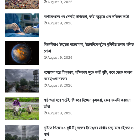
August 9, 2026
অপারেশনের পর সেলাই লাগবেনা, কাটা জুড়তে এল অভিনব আঠা
August 9, 2026
বিজ্ঞানীরাও উত্তর পাচ্ছেন না, উল্টোদিকে ছুটল পৃথিবীর তলার গলিত
লোহা
August 9, 2026
বঙ্গোপসাগরে নিম্নচাপ, দক্ষিণবঙ্গ জুড়ে ভারী বৃষ্টি, কবে থেকে জানাল
আবহাওয়া দফতর
August 8, 2026
মাঠ ভরা ধনে মাঠেই নষ্ট করে দিচ্ছেন কৃষকরা, কেন এমনটা করছেন
তাঁরা
August 8, 2026
বৃষ্টিতে ভিজে ৯০ ফুট উঁচু জলের ট্যাঙ্কের মাথায় চড়ে বসে রইলেন ৩
নার্স