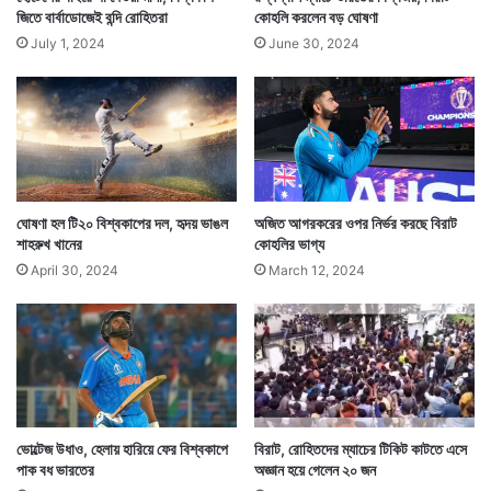
জিতে বার্বাডোজেই বন্দি রোহিতরা
কোহলি করলেন বড় ঘোষণা
July 1, 2024
June 30, 2024
ঘোষণা হল টি২০ বিশ্বকাপের দল, হৃদয় ভাঙল
অজিত আগরকরের ওপর নির্ভর করছে বিরাট
শাহরুখ খানের
কোহলির ভাগ্য
April 30, 2024
March 12, 2024
ভোল্টেজ উধাও, হেলায় হারিয়ে ফের বিশ্বকাপে
বিরাট, রোহিতদের ম্যাচের টিকিট কাটতে এসে
পাক বধ ভারতের
অজ্ঞান হয়ে গেলেন ২০ জন