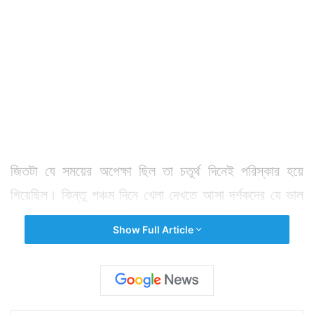
জিতটা যে সময়ের অপেক্ষা ছিল তা চতুর্থ দিনেই পরিস্কার হয়ে
গিয়েছিল। কিন্তু পঞ্চম দিনে খেলা দেখতে আসা দর্শকদের যে ভাল
করে বসার আগেই বাড়ি ফিরতে হবে তা বোঝা যায়নি। সকালে ব্যাট
Show Full Article
করতে নামার পর মাত্র ১৩ রান সংগ্রহ করেই বাকি ৪ উইকেট
হারায় ইংল্যান্ড। কেউ ০, কেউ ৬ বা কেউ ২ রান করে প্যাভিলিয়নে
ফেরেন। আর যার নেপথ্য নায়ক হলেন ফের সেই অশ্বিন।
অশ্বিনকে বল হাতে দেখলে এখন কার্যতই ভূত দেখছে ইংল্যান্ড।