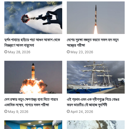
দুর্গম পাহাড়ে ছড়িয়ে পড়া আগুন আকাশ থেকে
দেশের সুরক্ষা মজবুত করতে সফল হল নতুন
নিয়ন্ত্রণে আনল বায়ুসেনা
অস্ত্রের পরীক্ষা
May 28, 2026
May 23, 2026
ব্রহ্মস ভারতের অস্ত্রভান্ডারে থাকা এমন একটি ক্ষেপণাস্ত্র যা
স্থলভূমি, আকাশ ও জল, সব জায়গা থেকেই ছোঁড়া সম্ভব। —
সংবাদ সংস্থার সাহায্য নিয়ে লেখা
দেশ রক্ষায় নতুন ক্ষেপণাস্ত্র হানা দিতে পারবে
এই প্রথম এমন এক দ্বীপপুঞ্জে গিয়ে নোঙর
একাধিক লক্ষ্যে, সাগরে সফল পরীক্ষা
করল ভারতীয় নৌ জাহাজ সুদর্শিনী
May 9, 2026
April 24, 2026