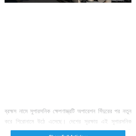
ব্রহ্মস নামে সুপারসনিক ক্ষেপণাস্ত্রটি অপারেশন সিঁদুরের পর নতুন
করে শিরোনামে উঠে এসেছে। দেশের সুরক্ষায় এই সুপারসনিক
ক্ষেপণাস্ত্রটি বড় ভরসা। লখনউয়ে ব্রহ্মস তৈরির নতুন একটি