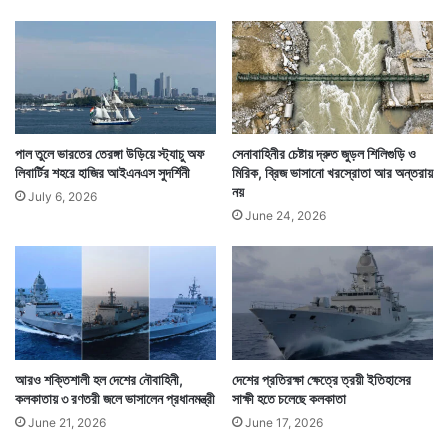
না
সা
পাল তুলে ভারতের তেরঙ্গা উড়িয়ে স্ট্যাচু অফ
সেনাবাহিনীর চেষ্টায় দ্রুত জুড়ল শিলিগুড়ি ও
লিবার্টির শহরে হাজির আইএনএস সুদর্শিনী
মিরিক, ব্রিজ ভাসানো খরস্রোতা আর অন্তরায়
২ হাজার ৯০০ কেজি ওজনের এই বিশাল ক্ষেপণাস্ত্রটির ওজন
নয়
July 6, 2026
কমানো হচ্ছে। পরবর্তী প্রজন্মের ব্রহ্মসের ওজন হচ্ছে ১ হাজার
June 24, 2026
২৯০ কেজি। এরফলে ভারতের যুদ্ধবিমান সুখোই এখন যেখানে ১টা
ব্রহ্মস উড়িয়ে নিয়ে যেতে পারে, তা ৩টি ব্রহ্মস ক্ষেপণাস্ত্র নিয়ে
উড়তে পারবে।
আরও শক্তিশালী হল দেশের নৌবাহিনী,
দেশের প্রতিরক্ষা ক্ষেত্রে ত্রয়ী ইতিহাসের
কলকাতায় ৩ রণতরী জলে ভাসালেন প্রধানমন্ত্রী
সাক্ষী হতে চলেছে কলকাতা
June 21, 2026
June 17, 2026