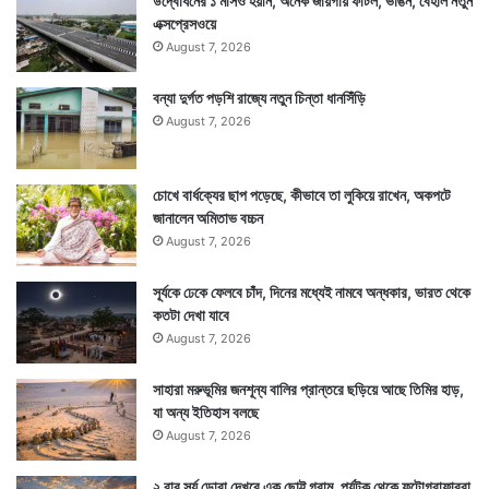
উদ্বোধনের ১ মাসও হয়নি, অনেক জায়গায় ফাটল, ভাঙন, বেহাল নতুন
এক্সপ্রেসওয়ে
August 7, 2026
বন্যা দুর্গত পড়শি রাজ্যে নতুন চিন্তা ধানসিঁড়ি
August 7, 2026
চোখে বার্ধক্যের ছাপ পড়েছে, কীভাবে তা লুকিয়ে রাখেন, অকপটে
জানালেন অমিতাভ বচ্চন
August 7, 2026
সূর্যকে ঢেকে ফেলবে চাঁদ, দিনের মধ্যেই নামবে অন্ধকার, ভারত থেকে
কতটা দেখা যাবে
August 7, 2026
সাহারা মরুভূমির জনশূন্য বালির প্রান্তরে ছড়িয়ে আছে তিমির হাড়,
যা অন্য ইতিহাস বলছে
August 7, 2026
২ বার সূর্য ডোবা দেখবে এক ছোট্ট গ্রাম, পর্যটক থেকে ফটোগ্রাফাররা