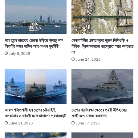
২
৪
মে
,
২
০
২
পাল তুলে ভারতের তেরঙ্গা উড়িয়ে স্ট্যাচু অফ
সেনাবাহিনীর চেষ্টায় দ্রুত জুড়ল শিলিগুড়ি ও
লিবার্টির শহরে হাজির আইএনএস সুদর্শিনী
মিরিক, ব্রিজ ভাসানো খরস্রোতা আর অন্তরায়
৬
রেল থেকে ক্ষেপণাস্ত্র উৎক্ষেপণের এই সাফল্য কিন্তু অনেকের
নয়
July 6, 2026
নজর কেড়েছিল। এটি একটি অভিনব প্রয়াসও ছিল। যা সফলও
June 24, 2026
হয়। অগ্নি সিরিজের ক্ষেপণাস্ত্রগুলির এক একটির এক এক রকম
পাল্লা। অগ্নি-১ থেকে ৪ পর্যন্ত যে ক্ষেপণাস্ত্রগুলি রয়েছে
সেগুলির পাল্লা ৭০০ কিলোমিটার থেকে ৩ হাজার ৫০০ কিলোমিটার
পর্যন্ত রয়েছে। যা অস্ত্রাগারে যুক্তও হয়েছে। — সংবাদ সংস্থার
আরও শক্তিশালী হল দেশের নৌবাহিনী,
দেশের প্রতিরক্ষা ক্ষেত্রে ত্রয়ী ইতিহাসের
সাহায্য নিয়ে লেখা
কলকাতায় ৩ রণতরী জলে ভাসালেন প্রধানমন্ত্রী
সাক্ষী হতে চলেছে কলকাতা
June 21, 2026
June 17, 2026