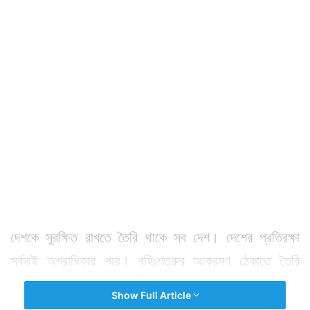
দেশকে সুরক্ষিত রাখতে তৈরি থাকে সব দেশ। দেশের প্রতিরক্ষা
সর্বদাই অগ্রাধিকার পায়। বহিঃশত্রুর আক্রমণ ঠেকাতে তৈরি
থাকাটা যে কোনও দেশের অধিকার। ভারতও প্রতিরক্ষা ক্ষেত্রকে
Show Full Article
মজবুত থেকে মজবুততর করে তুলতে সর্বদাই সচেষ্ট।