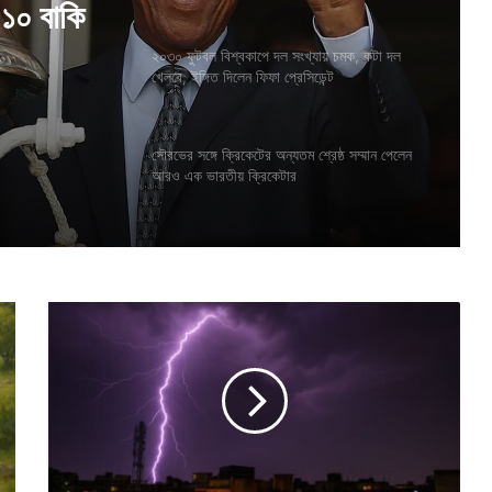
ায় চমক,
২০৩০ ফুটবল বিশ্বকাপে দল সংখ্যায় চমক, কটা দল
খেলবে, ইঙ্গিত দিলেন ফিফা প্রেসিডেন্ট
সৌরভের সঙ্গে ক্রিকেটের অন্যতম শ্রেষ্ঠ সম্মান পেলেন
আরও এক ভারতীয় ক্রিকেটার
বা
জ
প
ড়ু
ক
বা
ব
ন্যা