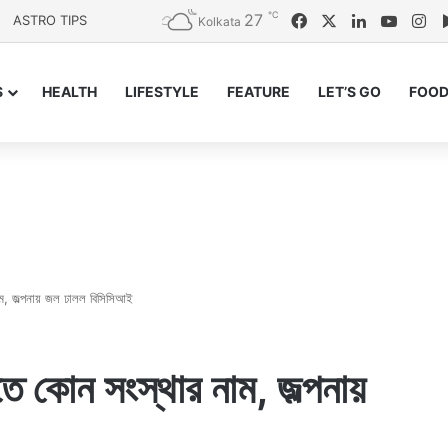
℃
27
Facebook
X
LinkedIn
YouTu
In
ASTRO TIPS
Kolkata
S
HEALTH
LIFESTYLE
FEATURE
LET’S GO
FOOD
নাম, জল্পনায় জল ঢালল বিসিসিআই
তে কোন সংস্থার নাম, জল্পনায়