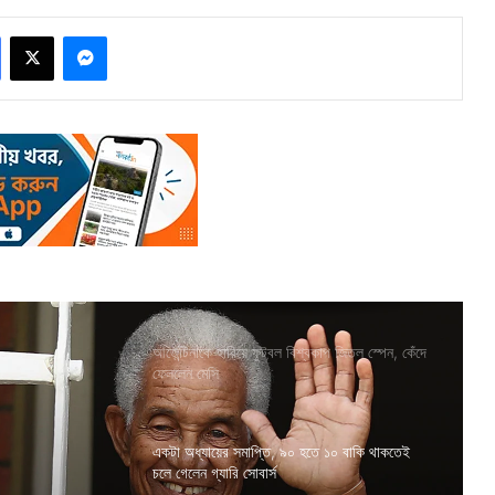
Facebook
X
Messenger
আর্জেন্টিনাকে হারিয়ে ফুটবল বিশ্বকাপ জিতল স্পেন, কেঁদে
ফেললেন মেসি
একটা অধ্যায়ের সমাপ্তি, ৯০ হতে ১০ বাকি থাকতেই
চলে গেলেন গ্যারি সোবার্স