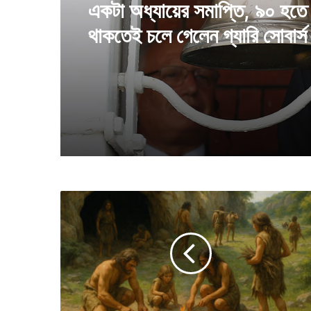
২০৩০ ফুটবল বিশ্বকাপে দল সংখ্য
কটা দল খেলবে, ইঙ্গিত দিলেন ফিফা
প্রেসিডেন্ট
আ
দি
ম
মা
নু
ষ
স
ম্প