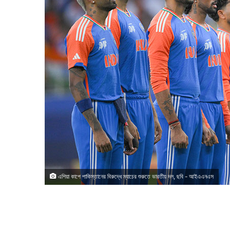
এশিয়া কাপে পাকিস্তানের বিরুদ্ধে ম্যাচের শুরুতে ভারতীয় দল, ছবি - আইএএনএস