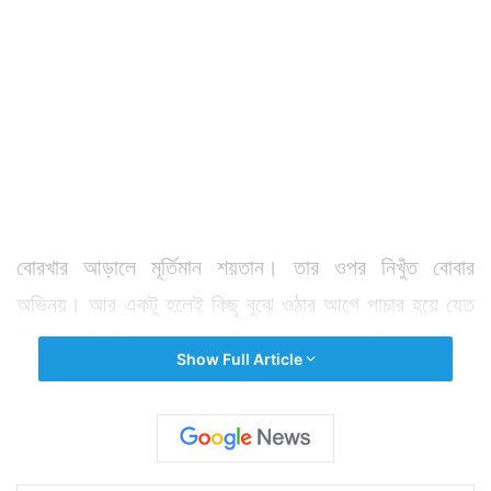
বোরখার আড়ালে মূর্তিমান শয়তান। তার ওপর নিখুঁত বোবার
অভিনয়। আর একটু হলেই কিছু বুঝে ওঠার আগে পাচার হয়ে যেত
বীরভূমের সিউড়ির আলুন্দার রেজিয়া। তাও আবার নিজের স্বামীর
Show Full Article
হাতেই। পুলিশের অনুমান, বদলা নেওয়ার জন্যই এই চেষ্টা করে
শেখ আব্দুল্লাহ। শেষ পর্যন্ত আলুন্দা গ্রামের বাসিন্দাদের হাতে
গণপিটুনির শিকার হয় সে।