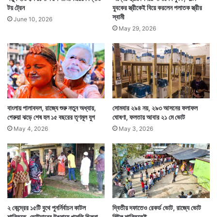
টয় ট্রেন
যুবকের স্ত্রীকেই বিয়ে করলেন পলাতক স্ত্রীর
স্বামী
June 10, 2026
May 29, 2026
বাংলায় পালাবদল, রাজ্যে শুরু নতুন অধ্যায়,
সোমবার ২৯৪ নয়, ২৯৩ আসনের ফলাফল
গেরুয়া ঝড়ে শেষ হল ১৫ বছরের তৃণমূল যুগ
ঘোষণা, ফলতায় আবার ২১ মে ভোট
May 4, 2026
May 3, 2026
২ কেন্দ্রের ১৫টি বুথে পুনর্নির্বাচন কাটল
দ্বিতীয় দফাতেও রেকর্ড ভোট, রাজ্যে ভোট
শান্তিতে, ভোটদানের উৎসাহে খামতি ছিলনা
মিটল শান্তিতেই