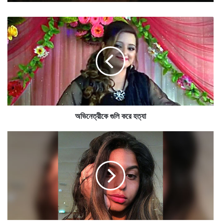
অ
ভি
বৃহস্পতিবার পর্যন্ত রাজ্যে ঝড়বৃষ্টির পূর্বাভাস, ৩ জেলায় লাল
নে
সতর্কতা, ৫ জেলায় কমলা
ত্রী
কে
গু
লি
ক
রে
হ
অভিনেত্রীকে গুলি করে হত্যা
ত্যা
ব
লি
উ
ডে
পা
দি
তে
চ
লে