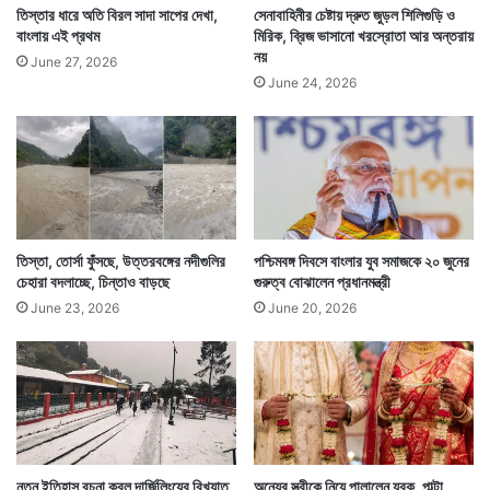
তিস্তার ধারে অতি বিরল সাদা সাপের দেখা,
সেনাবাহিনীর চেষ্টায় দ্রুত জুড়ল শিলিগুড়ি ও
বাংলায় এই প্রথম
মিরিক, ব্রিজ ভাসানো খরস্রোতা আর অন্তরায়
নয়
June 27, 2026
June 24, 2026
তিস্তা, তোর্সা ফুঁসছে, উত্তরবঙ্গের নদীগুলির
পশ্চিমবঙ্গ দিবসে বাংলার যুব সমাজকে ২০ জুনের
Tags
Birbhum
West Bengal News
চেহারা বদলাচ্ছে, চিন্তাও বাড়ছে
গুরুত্ব বোঝালেন প্রধানমন্ত্রী
June 23, 2026
June 20, 2026
নতুন ইতিহাস রচনা করল দার্জিলিংয়ের বিখ্যাত
অন্যের স্ত্রীকে নিয়ে পালালেন যুবক, পাল্টা