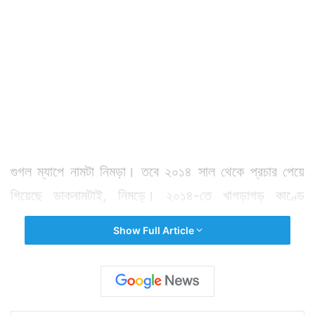
গুগল ম্যাপে নামটা নিমড়া। তবে ২০১৪ সাল থেকে প্রচার পেয়ে
গিয়েছে ডাকনামটাই, নিমড়ে। ২০১৪-তে খাগড়াগড় কাণ্ডে
গ্রেফতার হওয়া আমজাদ আলি ওরফে কাজল আর গত মঙ্গলবার
Show Full Article
গ্রেফতার হওয়া মোস্তাফিজুর রহমান ওরফে তুহিনের বাড়ি বীরভূমের
ওই নিমড়েতেই। আর এখন এনআইএ-র শ্যেনদৃষ্টি ওই
নিমড়েতেই।