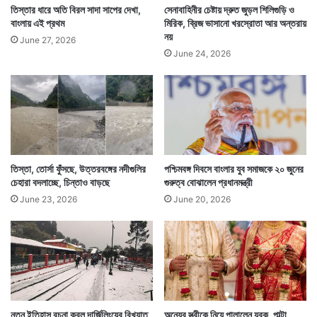
তিস্তার ধারে অতি বিরল সাদা সাপের দেখা,
সেনাবাহিনীর চেষ্টায় দ্রুত জুড়ল শিলিগুড়ি ও
বাংলায় এই প্রথম
মিরিক, ব্রিজ ভাসানো খরস্রোতা আর অন্তরায়
নয়
June 27, 2026
June 24, 2026
তিস্তা, তোর্সা ফুঁসছে, উত্তরবঙ্গের নদীগুলির
পশ্চিমবঙ্গ দিবসে বাংলার যুব সমাজকে ২০ জুনের
চেহারা বদলাচ্ছে, চিন্তাও বাড়ছে
গুরুত্ব বোঝালেন প্রধানমন্ত্রী
June 23, 2026
June 20, 2026
নতুন ইতিহাস রচনা করল দার্জিলিংয়ের বিখ্যাত
অন্যের স্ত্রীকে নিয়ে পালালেন যুবক, পাল্টা