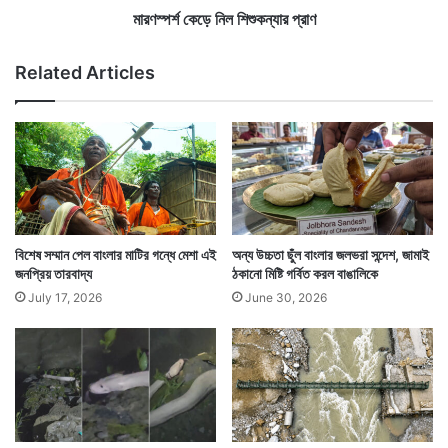
ণ
শি
মারণস্পর্শ কেড়ে নিল শিশুকন্যার প্রাণ
উ
শু
ৎ
ক
Related Articles
স
ন্যা
ব
র
প্রা
ণ
Tags
Birbhum
West Bengal News
বিশেষ সম্মান পেল বাংলার মাটির গন্ধে মেশা এই
অন্য উচ্চতা ছুঁল বাংলার জলভরা সন্দেশ, জামাই
জনপ্রিয় তারবাদ্য
ঠকানো মিষ্টি গর্বিত করল বাঙালিকে
July 17, 2026
June 30, 2026