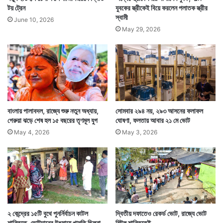
টয় ট্রেন
যুবকের স্ত্রীকেই বিয়ে করলেন পলাতক স্ত্রীর
স্বামী
June 10, 2026
May 29, 2026
বাংলায় পালাবদল, রাজ্যে শুরু নতুন অধ্যায়,
সোমবার ২৯৪ নয়, ২৯৩ আসনের ফলাফল
গেরুয়া ঝড়ে শেষ হল ১৫ বছরের তৃণমূল যুগ
ঘোষণা, ফলতায় আবার ২১ মে ভোট
May 4, 2026
May 3, 2026
২ কেন্দ্রের ১৫টি বুথে পুনর্নির্বাচন কাটল
দ্বিতীয় দফাতেও রেকর্ড ভোট, রাজ্যে ভোট
শান্তিতে, ভোটদানের উৎসাহে খামতি ছিলনা
মিটল শান্তিতেই