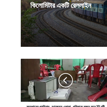
বিবাহবার্ষিকীতে নিমন্ত্রণ করা সত্ত্বে
পশ্চিমবঙ্গের বড় প্রাপ্তি, ৩ দেশকে
আসেননি তাঁদের আর্থিক জরিমানা 
কিলোমিটার একটি রেললাইন
গৃহকর্তা
ম
দ্য
পা
নে
র
প্র
তি
বা
দ
,
মদ্যপানের প্রতিবাদ, রণক্ষেত্র এলাকা, পুলিশকে লক্ষ্য করে ইট বৃষ্টি