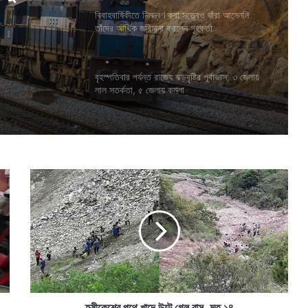
বিবাহবার্ষিকীতে নিমন্ত্রণ করা সত্ত্বেও যাঁরা আসেননি
ও যাঁরা
তাঁদের আর্থিক জরিমানা করলেন গৃহকর্তা
 জুড়বে ১৭
করলেন
বৃহস্পতিবার পর্যন্ত রাজ্যে ঝড়বৃষ্টির পূর্বাভাস, ৩ জেলায়
লাল সতর্কতা, ৫ জেলায় কমলা
হৃ
ষী
কে
শে
র
প
থে
খা
দে
উ
হৃষীকেশের পথে খাদে উল্টে গেল বাস, মৃত ১৪