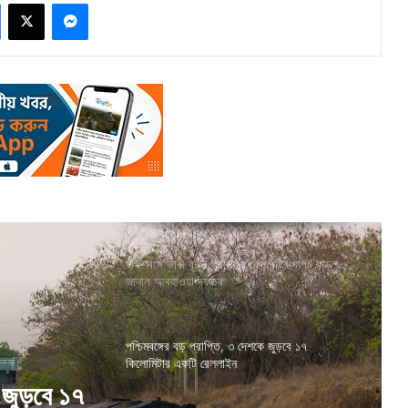
Facebook
X
Messenger
দক্ষিণবঙ্গে ভারী বৃষ্টির পূর্বাভাস, কেন বৃষ্টির দাপট বাড়ল,
জানাল আবহাওয়া দফতর
পশ্চিমবঙ্গের বড় প্রাপ্তি, ৩ দেশকে জুড়বে ১৭
কিলোমিটার একটি রেললাইন