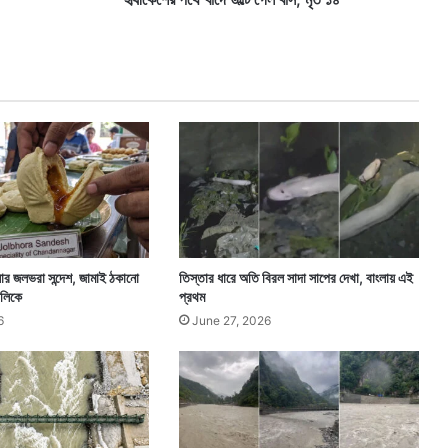
ল্টে
গে
ল
বা
স
,
মৃ
ত
১
৪
ংলার জলভরা সন্দেশ, জামাই ঠকানো
তিস্তার ধারে অতি বিরল সাদা সাপের দেখা, বাংলায় এই
ঙালিকে
প্রথম
6
June 27, 2026