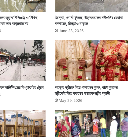
দ্রুত জুড়ল শিলিগুড়ি ও মিরিক,
তিস্তা, তোর্সা ফুঁসছে, উত্তরবঙ্গের নদীগুলির চেহারা
রোতা আর অন্তরায় নয়
বদলাচ্ছে, চিন্তাও বাড়ছে
6
June 23, 2026
ল দার্জিলিংয়ের বিখ্যাত টয় ট্রেন
অন্যের স্ত্রীকে নিয়ে পালালেন যুবক, পাল্টা যুবকের
স্ত্রীকেই বিয়ে করলেন পলাতক স্ত্রীর স্বামী
6
May 29, 2026