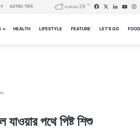
℃
29
Facebook
X
LinkedIn
YouT
I
GY
ASTRO TIPS
Kolkata
S
HEALTH
LIFESTYLE
FEATURE
LET’S GO
FOOD
িশু
ে যাওয়ার পথে পিষ্ট শিশু