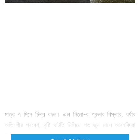
মাত্র ৭ দিনে চিত্র বদল। এল নিনো-র প্রভাব বিস্তার, বর্ষার
অতি ধীর প্রবেশ, বৃষ্টি ঘাটতি মিলিয়ে গত জুন মাসে আবহবিদরা
রীতিমত আশঙ্কায় ভুগছিলেন। দেশজুড়ে জুনে বৃষ্টি ঘাটতি ছিল