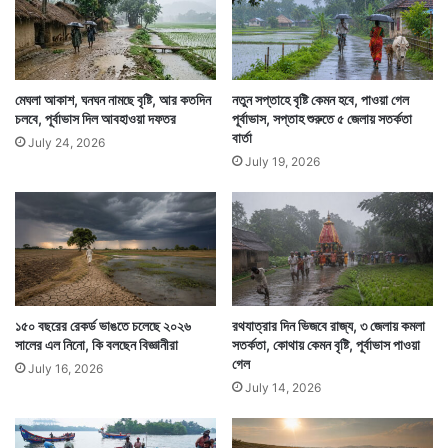
অরুণাচল প্রদেশে অতিবৃষ্টিতে পরিস্থিতি ঘোরাল আকার নেয়।
মেঘলা আকাশ, ঘনঘন নামছে বৃষ্টি, আর কতদিন
নতুন সপ্তাহে বৃষ্টি কেমন হবে, পাওয়া গেল
চলবে, পূর্বাভাস দিল আবহাওয়া দফতর
পূর্বাভাস, সপ্তাহ শুরুতে ৫ জেলায় সতর্কতা
উত্তরাখণ্ডে পরিস্থিতি অনেক জায়গায় রীতিমত ভয়ংকর। বর্ষার
বার্তা
July 24, 2026
এই প্রবণতা যদি বজায় থাকে তাহলে এল নিনো-র প্রভাব সেভাবে
July 19, 2026
নজর কাড়তে পারবেনা।
১৫০ বছরের রেকর্ড ভাঙতে চলেছে ২০২৬
রথযাত্রার দিন ভিজবে রাজ্য, ৩ জেলায় কমলা
সালের এল নিনো, কি বলছেন বিজ্ঞানীরা
সতর্কতা, কোথায় কেমন বৃষ্টি, পূর্বাভাস পাওয়া
গেল
July 16, 2026
July 14, 2026