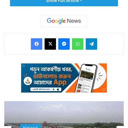
Show Full Article
প্রায় ৪৩ শতাংশ। এই অবস্থায় খরিফ শস্যের কি হবে তা নিয়ে
কৃষকরাও প্রমাদ গুনতে শুরু করেছিলেন।
Facebook
X
Messenger
WhatsApp
Telegram
কিন্তু সব আশঙ্কায় জল ঢেলে জুলাইয়ের শুরুতেই নামল বৃষ্টি।
ক্রমে এল নিনো প্রভাব বাড়াচ্ছে। কিন্তু তাকে হারিয়ে দিয়ে