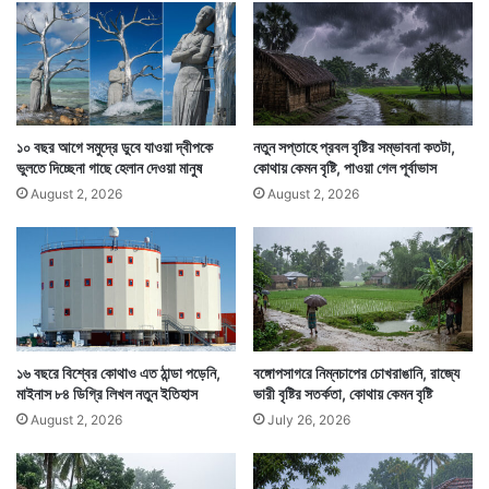
৬
টু
না
মহারাষ্ট্র থেকে গুজরাট, অসম থেকে পশ্চিমবঙ্গ থেকে উত্তরাখণ্ড
১০ বছর আগে সমুদ্রে ডুবে যাওয়া দ্বীপকে
নতুন সপ্তাহে প্রবল বৃষ্টির সম্ভাবনা কতটা,
এবং নানা রাজ্যে গত কয়েকদিনে যথেষ্ট বৃষ্টি হয়েছে। মহারাষ্ট্রে
ভুলতে দিচ্ছেনা গাছে হেলান দেওয়া মানুষ
কোথায় কেমন বৃষ্টি, পাওয়া গেল পূর্বাভাস
বানভাসি পরিস্থিতি তৈরি হয়। অসমে বন্যা হয়।
August 2, 2026
August 2, 2026
১৬ বছরে বিশ্বের কোথাও এত ঠান্ডা পড়েনি,
বঙ্গোপসাগরে নিম্নচাপের চোখরাঙানি, রাজ্যে
মাইনাস ৮৪ ডিগ্রি লিখল নতুন ইতিহাস
ভারী বৃষ্টির সতর্কতা, কোথায় কেমন বৃষ্টি
August 2, 2026
July 26, 2026