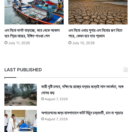
আবহবিদেরা মনে করছেন জুলাই ও অগাস্টে এল নিনো সেভাবে তার
এল নিনো দাপট বাড়াচ্ছে, কবে থেকে আকাল
এল নিনো এবার সুপার এল নিনোর রূপ নিতে
হবে প্রিয় মাছের, ইঙ্গিত পাওয়া গেল
পারে, কেমন হবে তার প্রভাব
প্রভাব বিস্তার করতে পারবেনা। সেক্ষেত্রে বৃষ্টি হতেই পারে।
July 11, 2026
July 10, 2026
এমনকি এল নিনো তেমন শক্তিশালী না হলে তার প্রভাব নাও
পড়তে পারে বর্ষায়। জুলাইতে ভাল বৃষ্টির দিকেই চেয়ে আছে গোটা
দেশ। — সংবাদ সংস্থার সাহায্য নিয়ে লেখা
LAST PUBLISHED
ভারী বৃষ্টি চলবে, দক্ষিণের রাজ্যে বন্যার মধ্যেই লাল সতর্কতা, সঙ্গে
দোসর ঝড়
August 7, 2026
অপারেশনের জন্য হাসপাতালে ভর্তি মিঠুন চক্রবর্তী, চান না প্রচার
August 7, 2026