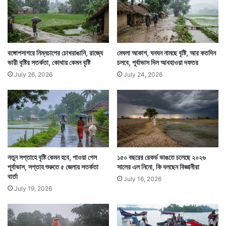
অন্যদিকে ঝড়বৃষ্টির জেরে রাজস্থান থেকে দিল্লি, মধ্যপ্রদেশ
থেকে বিহার, সর্বত্রই আগুনে গরমের লম্বা স্পেল থেকে রেহাই
পেয়েছেন মানুষ। গরম কিছুটা হলেও কমেছে। — সংবাদ সংস্থার
বঙ্গোপসাগরে নিম্নচাপের চোখরাঙানি, রাজ্যে
মেঘলা আকাশ, ঘনঘন নামছে বৃষ্টি, আর কতদিন
সাহায্য নিয়ে লেখা
ভারী বৃষ্টির সতর্কতা, কোথায় কেমন বৃষ্টি
চলবে, পূর্বাভাস দিল আবহাওয়া দফতর
July 26, 2026
July 24, 2026
নতুন সপ্তাহে বৃষ্টি কেমন হবে, পাওয়া গেল
১৫০ বছরের রেকর্ড ভাঙতে চলেছে ২০২৬
পূর্বাভাস, সপ্তাহ শুরুতে ৫ জেলায় সতর্কতা
সালের এল নিনো, কি বলছেন বিজ্ঞানীরা
বার্তা
July 16, 2026
July 19, 2026