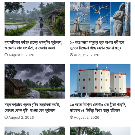
ল
বি
বি
শা
এদিকে বর্ষা ঢোকার আগেই নানা জায়গায় প্রাক বর্ষার বৃষ্টি শুরু হয়ে
জে
ল
গেছে। মুম্বই শহরে প্রাক বর্ষার বৃষ্টি এতটাই হয়েছে যে তার
পি
অ
ঞ্চ
প্রভাব জনজীবনে পড়ে। অনেক রাস্তায় জল জমে যায়।
লে
র
বৃহস্পতিবার পর্যন্ত রাজ্যে ঝড়বৃষ্টির পূর্বাভাস,
১০ বছর আগে সমুদ্রে ডুবে যাওয়া দ্বীপকে
জ
৩ জেলায় লাল সতর্কতা, ৫ জেলায় কমলা
ভুলতে দিচ্ছেনা গাছে হেলান দেওয়া মানুষ
ন
August 3, 2026
August 2, 2026
জী
ব
ন
নতুন সপ্তাহে প্রবল বৃষ্টির সম্ভাবনা কতটা,
১৬ বছরে বিশ্বের কোথাও এত ঠান্ডা পড়েনি,
কোথায় কেমন বৃষ্টি, পাওয়া গেল পূর্বাভাস
মাইনাস ৮৪ ডিগ্রি লিখল নতুন ইতিহাস
August 2, 2026
August 2, 2026