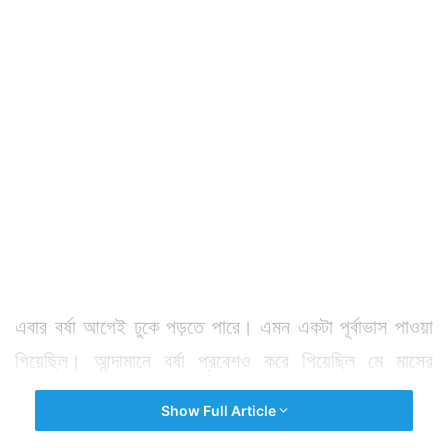
এবার বর্ষা আগেই ঢুকে পড়তে পারে। এমন একটা পূর্বাভাস পাওয়া
গিয়েছিল। আন্দামানে বর্ষা প্রবেশও করে গিয়েছিল মে মাসের
মধ্যভাগেই। সে সময় আবহবিদেরা মনে করছিলেন ২৬ মে ভারতের
Show Full Article
মূল ভূখণ্ডে বর্ষার প্রবেশ ঘটতে পারে।