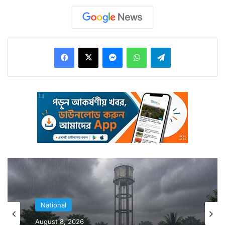
Facebook
X
Messenger
WhatsApp
Telegram
ভারতে দক্ষিণ পশ্চিম মৌসুমি বায়ু প্রবেশ করে কেরালা দিয়ে। কিন্তু
দিন পার করলেও বর্ষার প্রবেশ হয়নি। এমনকি মে মাসেই আর বর্ষা
প্রবেশ করছেনা। তাহলে কবে ভারতে ঢুকবে বর্ষা?
National
National