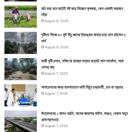
মাঠ ভরা ধনে মাঠেই নষ্ট করে দিচ্ছেন কৃষকরা, কেন এমনটা করছেন
তাঁরা
August 8, 2026
বৃষ্টিতে ভিজে ৯০ ফুট উঁচু জলের ট্যাঙ্কের মাথায় চড়ে বসে রইলেন ৩
নার্স
August 8, 2026
ভারী বৃষ্টি চলবে, দক্ষিণের রাজ্যে বন্যার মধ্যেই লাল সতর্কতা, সঙ্গে
দোসর ঝড়
August 7, 2026
অপারেশনের জন্য হাসপাতালে ভর্তি মিঠুন চক্রবর্তী, চান না প্রচার
August 7, 2026
উদ্বোধনের ১ মাসও হয়নি, অনেক জায়গায় ফাটল, ভাঙন, বেহাল নতুন
এক্সপ্রেসওয়ে
August 7, 2026