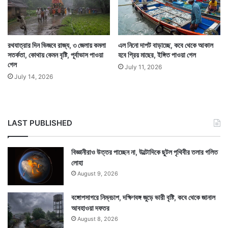
Tags
Weather
রথযাত্রার দিন ভিজবে রাজ্য, ৩ জেলায় কমলা
এল নিনো দাপট বাড়াচ্ছে, কবে থেকে আকাল
সতর্কতা, কোথায় কেমন বৃষ্টি, পূর্বাভাস পাওয়া
হবে প্রিয় মাছের, ইঙ্গিত পাওয়া গেল
গেল
July 11, 2026
July 14, 2026
LAST PUBLISHED
বিজ্ঞানীরাও উত্তর পাচ্ছেন না, উল্টোদিকে ছুটল পৃথিবীর তলার গলিত
লোহা
August 9, 2026
বঙ্গোপসাগরে নিম্নচাপ, দক্ষিণবঙ্গ জুড়ে ভারী বৃষ্টি, কবে থেকে জানাল
আবহাওয়া দফতর
August 8, 2026