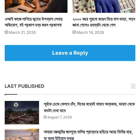
এআই কাজে লাগিয়ে ভূতের উপন্যাস লেখার
২০০০ বছর পুরনো কয়েন দিয়ে বাস ভাড়া, সত্য
অভিযোগ, বই প্রকাশ বন্ধ করল প্রকাশনা
জানা গেলেও রহস্যটা থেকে গেল
March 21, 2026
March 16, 2026
Leave a Reply
ঝুঁকি নিয়ে তাকে কাছে আসতে দিয়ে তারপর তার ওপর খাঁচা ফেলে
দেন ওই ব্যক্তি। বন্দি হয় হ্যারিস হক নামে এই বিশেষ প্রজাতির
বাজপাখিটি। যে ব্রিটেনের বাসিন্দা নয়। উত্তর ও দক্ষিণ
LAST PUBLISHED
আমেরিকায় এদের বাস। তবে বাজপাখিটি অবশেষে ধরা পড়ায় গোটা
এলাকার মানুষ স্বস্তি পান।
সূর্যকে ঢেকে ফেলবে চাঁদ, দিনের মধ্যেই নামবে অন্ধকার, ভারত থেকে
কতটা দেখা যাবে
August 7, 2026
সাহারা মরুভূমির জনশূন্য বালির প্রান্তরে ছড়িয়ে আছে তিমির হাড়,
যা অন্য ইতিহাস বলছে