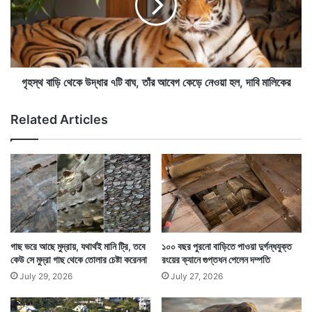
ল
ড়ি
ল
থে
হি
কে
মা
উ
ল
দ্ধা
একটি বাজপাখি যে তাঁদের শান্ত সুন্দর জীবনটাকে এমন দুর্বিষহ করে
য়ে
র
গৃহস্থ বাড়ি থেকে উদ্ধার ৭টি বাঘ, তাঁর আবেগ কেড়ে নেওয়া হল, দাবি মালিকের
,
৭
তুলবে তা বোধহয় কল্পনাও করতে পারেননি ব্রিটেনের ফ্লেমস্টিড
লু
টি
Related Articles
এলাকার বাসিন্দারা। বাড়ি থেকে বার হলেই রাস্তায় কোনও না
কো
বা
নো
ঘ
কোনও সময়ে মাথায় এসে ঠুকরে যায় একটি বাজপাখি। যে ওখানেই
ক্যা
,
মে
তাঁ
থাকা শুরু করেছিল।
রা
র
য়
আ
ছ
বে
বি
গ
ও
কে
গাছ ভরে আছে মুদ্রায়, যথার্থই মানি ট্রি, তবে
১০০ বছর পুরনো বাড়িতে পাওয়া দুর্গন্ধযুক্ত
উ
ড়ে
কেউ সে মুদ্রা গাছ থেকে তোলার চেষ্টা করেননা
রংয়ের ক্যানে গুপ্তধন পেলেন দম্পতি
ঠ
নে
July 29, 2026
July 27, 2026
ল
ও
য়া