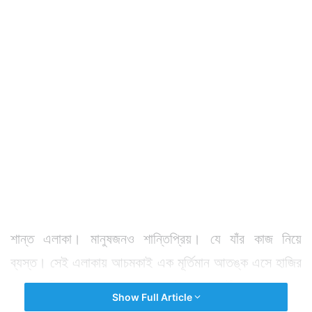
শান্ত এলাকা। মানুষজনও শান্তিপ্রিয়। যে যাঁর কাজ নিয়ে
ব্যস্ত। সেই এলাকায় আচমকাই এক মূর্তিমান আতঙ্ক এসে হাজির
হল। বাড়ির ছাদ থেকে ল্যাম্পপোস্টের মাথা, উঁচু গাছের আগা
Show Full Article
থেকে জলের ট্যাঙ্কের একদম উপরে, এসব জায়গায় তার দেখা