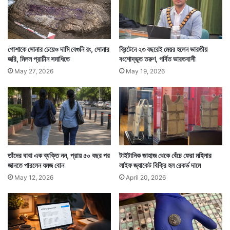
পোশাকে সোনার চেয়েও দামি বেগুনি রং, সোনার
ব্রিটেনে ২৩ বছরেই মেয়র হলেন ভারতীয়
জরি, মিলল প্রাচীন সমাধিতে
বংশোদ্ভূত তরুণ, গর্বিত ভারতবাসী
May 27, 2026
May 19, 2026
যাঁরা বাজপাখি বিশেষজ্ঞ তাঁদের পরামর্শ মেনেই তিনি তাঁর বাড়ির
পিছনের বাগানে হাজির হন। সেখানে তাঁকে দেখে হাজির হয়
বাজটি। তাঁর থেকে সামান্যই দূরে ছিল সেটি।
তাঁদের বাবা এক ব্যক্তি নন, প্রায় ৫০ বছর পর
টাইটানিক জাহাজ থেকে বেঁচে ফেরা মহিলার
জানতে পারলেন যমজ বোন
লাইফ জ্যাকেট বিক্রি হল রেকর্ড দামে
May 12, 2026
April 20, 2026