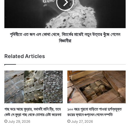
তে
এ
২
ত
ব্রিটেনের বাকিংহামশায়ারের বাসিন্দা ওই ব্যক্তি এই বিষয়টি
স
জ
মু
সংস্থাকে ইমেল করে জানানোর পর তা নজর কাড়ে সংস্থার। যারা
ল
দ্রে
এ
ওই মার্স চকোলেট ক্যান্ডি বার তৈরি করে।
র
ল
পৃথিবীতে এত জল এল কোথা থেকে, বিতর্কের মাঝেই নতুন উত্তর খুঁজে পেলেন
দে
কো
বিজ্ঞানীরা
শে
থা
জো
থে
Related Articles
র
কে
দি
,
চ্ছে
বি
না
ত
সা
র্কে
র
মা
ঝে
ই
গাছ ভরে আছে মুদ্রায়, যথার্থই মানি ট্রি, তবে
১০০ বছর পুরনো বাড়িতে পাওয়া দুর্গন্ধযুক্ত
ন
কেউ সে মুদ্রা গাছ থেকে তোলার চেষ্টা করেননা
রংয়ের ক্যানে গুপ্তধন পেলেন দম্পতি
তু
July 29, 2026
July 27, 2026
ন