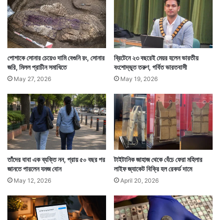
যিনি এই বারটি পেয়েছিলেন তিনি অবশ্য ইমেল করেছিলেন কেবল
বিষয়টি ওই সংস্থার নজরে আনার জন্য। তিনি বোঝার চেষ্টা
করছিলেন যে এটা উৎপাদনের সময়ের কোনও সমস্যা নাকি অন্য
পোশাকে সোনার চেয়েও দামি বেগুনি রং, সোনার
ব্রিটেনে ২৩ বছরেই মেয়র হলেন ভারতীয়
কোনও কারণ।
জরি, মিলল প্রাচীন সমাধিতে
বংশোদ্ভূত তরুণ, গর্বিত ভারতবাসী
May 27, 2026
May 19, 2026
তাঁদের বাবা এক ব্যক্তি নন, প্রায় ৫০ বছর পর
টাইটানিক জাহাজ থেকে বেঁচে ফেরা মহিলার
জানতে পারলেন যমজ বোন
লাইফ জ্যাকেট বিক্রি হল রেকর্ড দামে
May 12, 2026
April 20, 2026