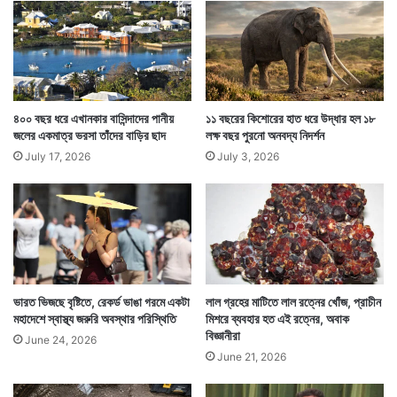
উ
ব্রিটেনে বেশ প্রসিদ্ধ এই চকোলেট সংস্থা। ফলে তাদের চকোলেট
ত্ত
র
বারে ঢেউ নেই কেন তা নিয়ে তারাও কিছুটা ব্যতিব্যস্ত হয়ে পড়ে।
খুঁ
অথচ এই বারের উপরিভাগে ঢেউ খেলানো একটা ধরণ তাদের
জে
পে
বিশেষত্ব।
লে
৪০০ বছর ধরে এখানকার বাসিন্দাদের পানীয়
১১ বছরের কিশোরের হাত ধরে উদ্ধার হল ১৮
ন
জলের একমাত্র ভরসা তাঁদের বাড়ির ছাদ
লক্ষ বছর পুরনো অনবদ্য নিদর্শন
বি
July 17, 2026
July 3, 2026
জ্ঞা
নী
রা
ভারত ভিজছে বৃষ্টিতে, রেকর্ড ভাঙা গরমে একটা
লাল গ্রহের মাটিতে লাল রত্নের খোঁজ, প্রাচীন
মহাদেশে স্বাস্থ্য জরুরি অবস্থার পরিস্থিতি
মিশরে ব্যবহার হত এই রত্নের, অবাক
বিজ্ঞানীরা
June 24, 2026
June 21, 2026