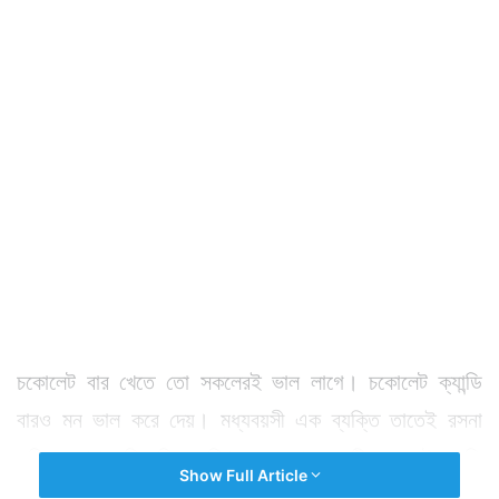
চকোলেট বার খেতে তো সকলেরই ভাল লাগে। চকোলেট ক্যান্ডি
বারও মন ভাল করে দেয়। মধ্যবয়সী এক ব্যক্তি তাতেই রসনা
তৃপ্তির আশায় কিনেছিলেন বিখ্যাত সংস্থার একটি চকোলেট ক্যান্ডি
Show Full Article
বার। তারপর তার ওপরে থাকা প্যাকেট খুলে কামড় দিতে যাবেন,