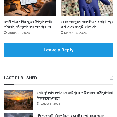
সংস্থার তরফে তাঁকে এই মসৃণ উপরিভাগের কোনও কারণ ব্যাখ্যা
করা হয়নি। তবে তিনি না চাইলেও তাঁকে ২ পাউন্ডের একটি ভাউচার
এআই কাজে লাগিয়ে ভূতের উপন্যাস লেখার
২০০০ বছর পুরনো কয়েন দিয়ে বাস ভাড়া, সত্য
অভিযোগ, বই প্রকাশ বন্ধ করল প্রকাশনা
জানা গেলেও রহস্যটা থেকে গেল
পাঠিয়ে দেওয়া হয়।
March 21, 2026
March 16, 2026
Leave a Reply
LAST PUBLISHED
২ বার সূর্য ডোবা দেখবে এক ছোট্ট গ্রাম, পর্যটক থেকে ফটোগ্রাফাররা
ভিড় করছেন সেখানে
August 6, 2026
দক্ষিণবঙ্গে ভারী বৃষ্টির পূর্বাভাস, কেন বৃষ্টির দাপট বাড়ল, জানাল