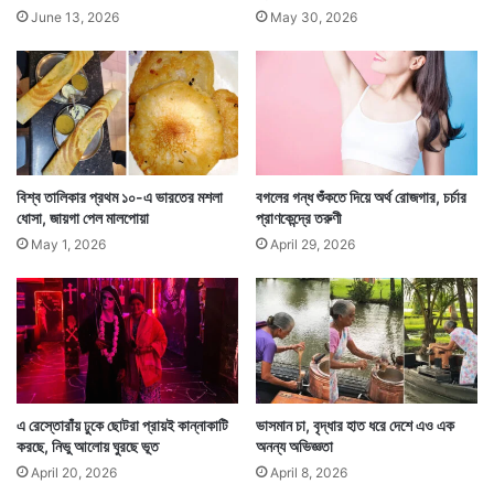
ন্দ্র
টো
অবস্থিত বরিইয়ং শহর সংলগ্ন ডিচেন সমুদ্রসৈকতের একটা অংশ
June 13, 2026
May 30, 2026
মো
র
দী
ঘিরে নিয়ে সেখানেই এই উৎসব অনুষ্ঠিত হয়।
ম
ত
উ
ড়ে
যে
তে
পা
বিশ্ব তালিকার প্রথম ১০-এ ভারতের মশলা
বগলের গন্ধ শুঁকতে দিয়ে অর্থ রোজগার, চর্চার
রে
ধোসা, জায়গা পেল মালপোয়া
প্রাণকেন্দ্রে তরুণী
মা
May 1, 2026
April 29, 2026
নু
ষ
এ রেস্তোরাঁয় ঢুকে ছোটরা প্রায়ই কান্নাকাটি
ভাসমান চা, বৃদ্ধার হাত ধরে দেশে এও এক
করছে, নিভু আলোয় ঘুরছে ভূত
অনন্য অভিজ্ঞতা
এবার ২৫ জুলাই এই উৎসব শুরু হয়েছে। চলবে ১০ অগাস্ট
April 20, 2026
April 8, 2026
পর্যন্ত। এই পুরো সময়ে চলবে কাদামাটি নিয়ে দোল খেলা। যেখানে