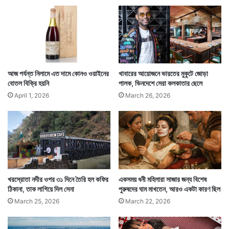
বিদেশ থেকেও বহু মানুষ হাজির হন।
আজ পর্যন্ত নিলামে এত দামে কোনও ওয়াইনের
খাবারের আয়োজনে ভারতের মুকুটে জোড়া
বোতল বিক্রি হয়নি
পালক, ভিনদেশে সেরা কলকাতার ছেলে
April 1, 2026
March 26, 2026
খরস্রোতা নদীর ওপর ৩১ দিনে তৈরি হল কফির
একসময় ধনী মহিলারা সাজার জন্য বিশেষ
ঠিকানা, তাক লাগিয়ে দিল সেনা
পুরুষদের ঘাম মাখতেন, আরও একটা কারণ ছিল
তাঁরা শামিল হন স্থানীয়দের সঙ্গে এই দোলে। সারা শরীর ঢাকা পড়ে
March 25, 2026
March 22, 2026
কাদায়। নারী পুরুষ নির্বিশেষে এই বরিইয়ং মাড ফেস্টিভ্যালে অংশ