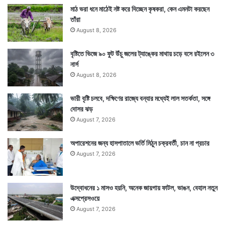
মাঠ ভরা ধনে মাঠেই নষ্ট করে দিচ্ছেন কৃষকরা, কেন এমনটা করছেন
তাঁরা
August 8, 2026
বৃষ্টিতে ভিজে ৯০ ফুট উঁচু জলের ট্যাঙ্কের মাথায় চড়ে বসে রইলেন ৩
নার্স
August 8, 2026
Tags
Sania Mirza
ভারী বৃষ্টি চলবে, দক্ষিণের রাজ্যে বন্যার মধ্যেই লাল সতর্কতা, সঙ্গে
দোসর ঝড়
August 7, 2026
অপারেশনের জন্য হাসপাতালে ভর্তি মিঠুন চক্রবর্তী, চান না প্রচার
August 7, 2026
উদ্বোধনের ১ মাসও হয়নি, অনেক জায়গায় ফাটল, ভাঙন, বেহাল নতুন
এক্সপ্রেসওয়ে
August 7, 2026