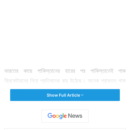
ভারতের কাছে পাকিস্তানের হারের পর পাকিস্তানেই পাক
ক্রিকেটারদের নিয়ে প্রতিবাদের ঝড় উঠেছে। অনেক প্রাক্তন পাক
ক্রিকেটারও সরফরাজ আহমেদের দলের এই লজ্জার হার মেনে নিতে
Show Full Article
পারছেন না। তাঁরা মনে করছেন পাকিস্তান দল হেরেই মাঠে
নেমেছিল। ফলে লড়াইটুকুও দিতে পারেনি। সোশ্যাল সাইটেও পাক
ক্রিকেটারদের নিয়ে বিভিন্ন ব্যঙ্গ পোস্ট ছেয়ে গেছে। এরমধ্যেই
পাক ক্রিকেটার শোয়েব মালিকের স্ত্রী ভারতের মহিলা টেনিস তারকা