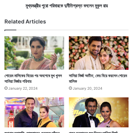
বা
মুখ্যমন্ত্রীর পুরো পরিবারকে দুর্নীতিগ্রস্ত বললেন মুকুল রায়
তাছাড়া তিনি পাকিস্তান ক্রিকেটারদের অভিভাবক বা শিক্ষক নন যে,
র
কে
তাঁরা কখন ঘুমোতে যাবেন, কখন খাবেন, কখন তাঁরা ঘুম থেকে
Related Articles
দু
উঠবেন তা তিনি দেখবেন।
র্নী
তি
গ্র
স্ত
ব
ল
লে
ন
শোয়েব মালিকের বিয়ের পর অবশেষে মুখ খুলল
সানিয়া মির্জা অতীত, ফের বিয়ে করলেন শোয়েব
মু
সানিয়া মির্জার পরিবার
মালিক
কু
January 22, 2024
January 20, 2024
ল
রা
য়