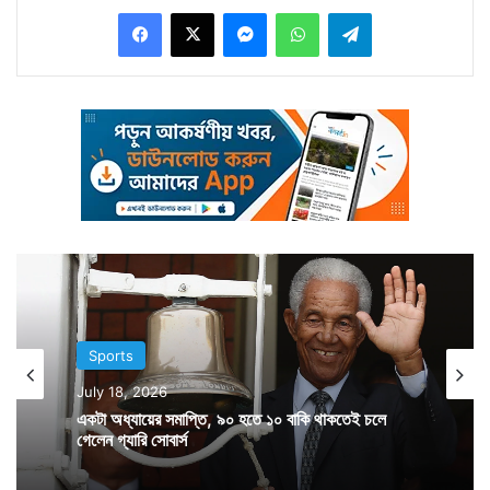
Facebook
X
Messenger
WhatsApp
Telegram
সানিয়া মির্জা ও পাক মডেল বীণা মালিকের মধ্যে বাকযুদ্ধ ট্যুইটারে
নজর কাড়ল।
Sports
July 18, 2026
একটা অধ্যায়ের সমাপ্তি, ৯০ হতে ১০ বাকি থাকতেই চলে
গেলেন গ্যারি সোবার্স
পাকিস্তানের হারের পর বেশ কিছু ছবি সোশ্যাল সাইটে এসেছে।