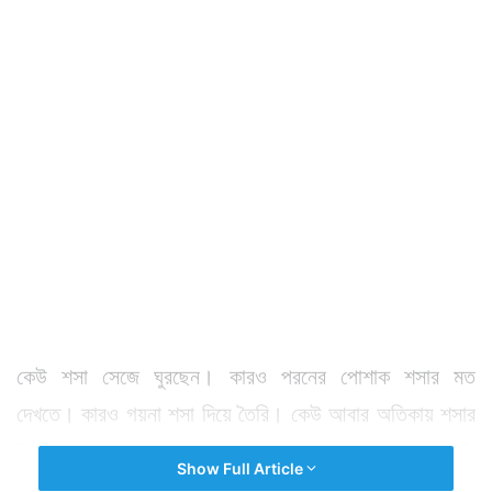
কেউ শসা সেজে ঘুরছেন। কারও পরনের পোশাক শসার মত
দেখতে। কারও গয়না শসা দিয়ে তৈরি। কেউ আবার অতিকায় শসার
টুকরোর মত সাজে সেজে ঘুরে বেড়ান এখানে। মোদ্দা কথা শসাই
Show Full Article
এই উৎসবের শেষকথা।