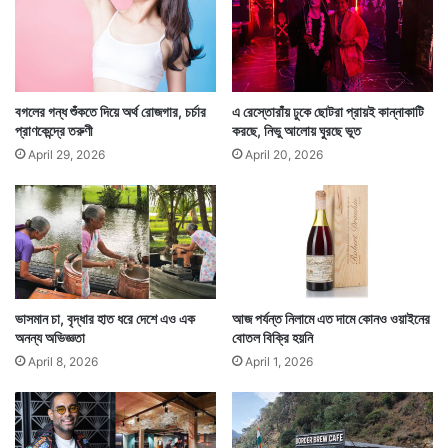
বে
ন
তু
ন
পা
ল
বগলের গন্ধ শুঁকতে দিয়ে অর্থ রোজগার, চর্চার
এ রেস্তোরাঁয় ঢুকে ছোটরা প্রায়ই কান্নাকাটি
এই জুলাইকে শসা উৎসবের জন্য বেছে নেওয়ার কারণ রয়েছে।
ক
প্রাণকেন্দ্রে তরুণী
করছে, নিভু আলোয় ঘুরছে ভূত
সুজদানের উৎকৃষ্ট মানের শসা চাষের পর তা ঘরে তোলা শুরু হয় এই
April 29, 2026
April 20, 2026
জুলাই মাসে। তারপর তা বিক্রি। যেহেতু এই সময় শসা ঘরে তোলা
হয়, তাই তাকে কেন্দ্র করেই আনন্দ। আর সেই আনন্দেই এই
আন্তর্জাতিক শসা উৎসব।
ভাসমান চা, বৃদ্ধার হাত ধরে দেশে এও এক
আজ পর্যন্ত নিলামে এত দামে কোনও ওয়াইনের
অনন্য অভিজ্ঞতা
বোতল বিক্রি হয়নি
April 8, 2026
April 1, 2026