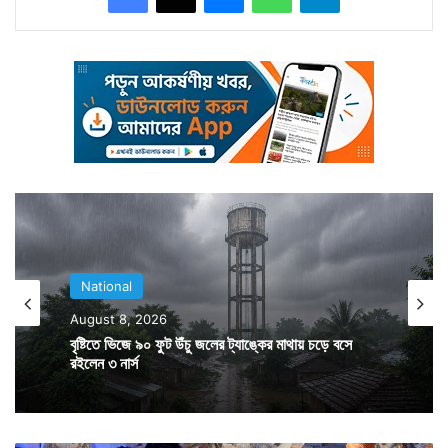
National
August 8, 2026
জুতো লক্ষ্যভ্রষ্ট হওয়ার পর ওই ছাত্রকে ধরে ফেলেন জনতা দল
বৃষ্টিতে ভিজে ৯০ ফুট উঁচু জলের ট্যাঙ্কের মাথায় চড়ে বসে
ইউনাইটেডের কর্মীরা। তাকে মারধরও করা হয়। পরে ওই ছাত্রকে
রইলেন ৩ নার্স
আটক করে পুলিশ। ওই ছাত্রের দাবি, সংরক্ষণের বিরোধী সে। তাই
সে নীতীশ কুমারের নেতৃত্বাধীন বিহারের এনডিএ সরকারেরও