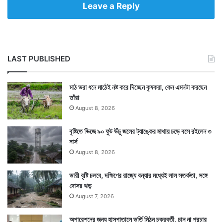
Leave a Reply
LAST PUBLISHED
মাঠ ভরা ধনে মাঠেই নষ্ট করে দিচ্ছেন কৃষকরা, কেন এমনটা করছেন
তাঁরা
August 8, 2026
বৃষ্টিতে ভিজে ৯০ ফুট উঁচু জলের ট্যাঙ্কের মাথায় চড়ে বসে রইলেন ৩
নার্স
August 8, 2026
ভারী বৃষ্টি চলবে, দক্ষিণের রাজ্যে বন্যার মধ্যেই লাল সতর্কতা, সঙ্গে
দোসর ঝড়
August 7, 2026
অপারেশনের জন্য হাসপাতালে ভর্তি মিঠুন চক্রবর্তী, চান না প্রচার