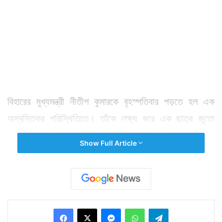
বিহারের মুখ্যমন্ত্রী নীতীশ কুমারকে বৃহস্পতিবার পড়তে হল এক
অস্বস্তিকর পরিস্থিতিতে। তাঁকে লক্ষ্য করে এক ছাত্র জুতো
ছুঁড়ে মারে। যদিও তা লক্ষ্যভ্রষ্ট হয়। জুতো নীতীশ কুমারের গায়ে
Show Full Article
লাগেনি। ঘটনাটি ঘটে পাটনায় একটি অনুষ্ঠানে। যেখানে নীতীশ
কুমার সহ উপস্থিত ছিলেন বিহারের অন্য কয়েকজন মন্ত্রী। সেই
সময় চন্দন কুমার তিওয়ারি নামে এক ছাত্র নীতীশ কুমারকে লক্ষ্য
করে তার জুতোটি ছোঁড়ে।
Facebook
X
Messenger
WhatsApp
Telegram