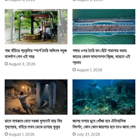
গাছ বাঁচিয়ে প্রকৃতির স্পর্শে তৈরি অভিনব সবুজ
গঙ্গার ওপর তৈরি হল হেঁটে পারাপার করার
বাসস্টপ পেল এই শহর
কাচের কেবল সাসপেনশন ব্রিজ, ভারতে এই
প্রথম
August 3, 2026
August 1, 2026
রাতে বাথরুমে যেতে দরজা খুলতেই হাড় হিম
জলের তলায় ডুবে খোঁজা হবে ঐতিহাসিক
গৃহস্থের, বাইরে তখন ডেকে চলেছে কুকুর
নিদর্শন, কোন কোন জায়গায় হবে তাও জানা গেল
August 1, 2026
July 31, 2026