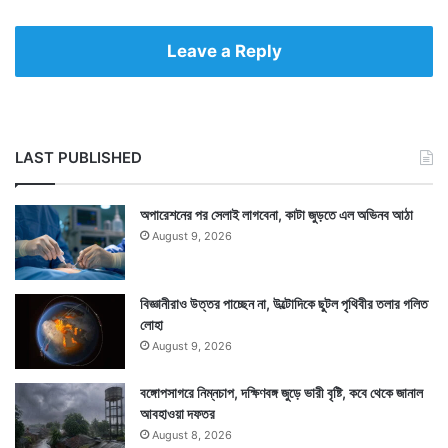
Leave a Reply
LAST PUBLISHED
অপারেশনের পর সেলাই লাগবেনা, কাটা জুড়তে এল অভিনব আঠা
August 9, 2026
বিজ্ঞানীরাও উত্তর পাচ্ছেন না, উল্টোদিকে ছুটল পৃথিবীর তলার গলিত
লোহা
August 9, 2026
বঙ্গোপসাগরে নিম্নচাপ, দক্ষিণবঙ্গ জুড়ে ভারী বৃষ্টি, কবে থেকে জানাল
আবহাওয়া দফতর
August 8, 2026