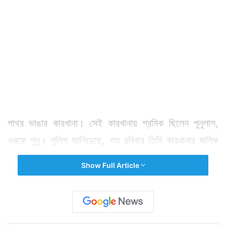
পাথর ভাঙার কারখানা। সেই কারখানায় শ্রমিক ছিলেন পুনুলাল,
ওরফে পুনু। পুলিশ জানিয়েছে, গত রবিবার তিনি কারখানার মালিক
বোধা মাহাতর থেকে পারিশ্রমিক দাবি করেন। তখন পুনু ও বোধার
Show Full Article
মধ্যে বচসা বাঁধে। প্রবল আকার নেয় সেই বচসা। এরপর গত
মঙ্গলবার পুনুকে কারখানা মালিকের ছেলে রবীন্দ্র মাহাত তুলে নিয়ে
যায় বলে অভিযোগ।