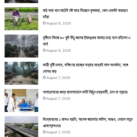
মাঠ ভরা ধনে মাঠেই নষ্ট করে দিচ্ছেন কৃষকরা, কেন এমনটা করছেন
তাঁরা
August 8, 2026
বৃষ্টিতে ভিজে ৯০ ফুট উঁচু জলের ট্যাঙ্কের মাথায় চড়ে বসে রইলেন ৩
নার্স
August 8, 2026
ভারী বৃষ্টি চলবে, দক্ষিণের রাজ্যে বন্যার মধ্যেই লাল সতর্কতা, সঙ্গে
দোসর ঝড়
August 7, 2026
অপারেশনের জন্য হাসপাতালে ভর্তি মিঠুন চক্রবর্তী, চান না প্রচার
August 7, 2026
উদ্বোধনের ১ মাসও হয়নি, অনেক জায়গায় ফাটল, ভাঙন, বেহাল নতুন
এক্সপ্রেসওয়ে
August 7, 2026