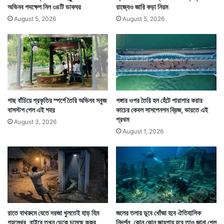
অভিনব পদক্ষেপ নিল ৩৪টি ডাকঘর
রাজ্যেও জারি কড়া নিয়ম
August 5, 2026
August 5, 2026
Tags
National News
গাছ বাঁচিয়ে প্রকৃতির স্পর্শে তৈরি অভিনব সবুজ
গঙ্গার ওপর তৈরি হল হেঁটে পারাপার করার
বাসস্টপ পেল এই শহর
কাচের কেবল সাসপেনশন ব্রিজ, ভারতে এই
প্রথম
August 3, 2026
August 1, 2026
রাতে বাথরুমে যেতে দরজা খুলতেই হাড় হিম
জলের তলায় ডুবে খোঁজা হবে ঐতিহাসিক
গৃহস্থের, বাইরে তখন ডেকে চলেছে কুকুর
নিদর্শন, কোন কোন জায়গায় হবে তাও জানা গেল