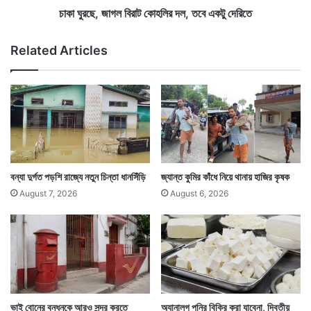
প
বি
চাকা ঘুরছে, জাগল বিরাট কোহলির দল, তবে একটু দেরিতে
র
রা
ট
Related Articles
কো
হ
লি
র
দ
ল
,
ত
(সংবাদ সংস্থার সাহায্য নিয়ে লেখা)
বে
বন্যা দুর্গত পড়শি রাজ্যে নতুন চিন্তা ধানসিঁড়ি
জ্যান্ত কুমির কাঁধে নিয়ে থানায় হাজির কৃষক
এ
August 7, 2026
August 6, 2026
ক
টু
দে
রি
তে
ভাই বোনের বন্ধনকে আরও সুন্দর করতে
অ্যানালগ পনির বিক্রি করা যাবেনা, দ্বিতীয়