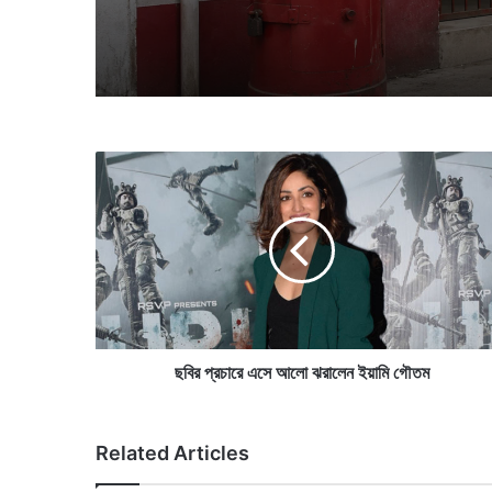
ছ
বি
র
প্র
চা
রে
এ
সে
আ
লো
ছবির প্রচারে এসে আলো ঝরালেন ইয়ামি গৌতম
ঝ
রা
লে
Related Articles
ন
ই