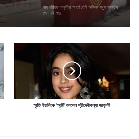
গাছ বাঁচিয়ে প্রকৃতির স্পর্শে তৈরি অভিনব সবুজ বাসস্টপ
পেল এই শহর
স্মৃ
তি
ই
রা
নি
কে
‘
আ
ন্টি
’
স্মৃতি ইরানিকে ‘আন্টি’ বললেন শ্রীদেবীকন্যা জাহ্নবী
ব
ল
লে
ন
শ্রী