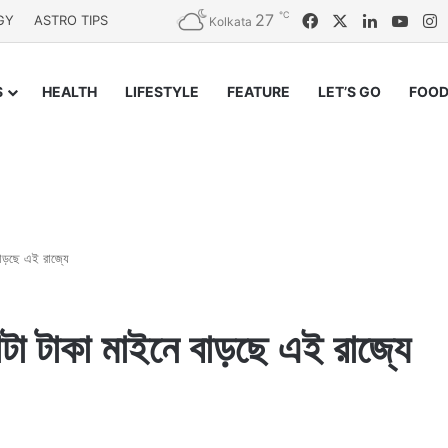
℃
27
Facebook
X
LinkedIn
YouT
I
GY
ASTRO TIPS
Kolkata
S
HEALTH
LIFESTYLE
FEATURE
LET’S GO
FOOD
বাড়ছে এই রাজ্যে
োটা টাকা মাইনে বাড়ছে এই রাজ্যে