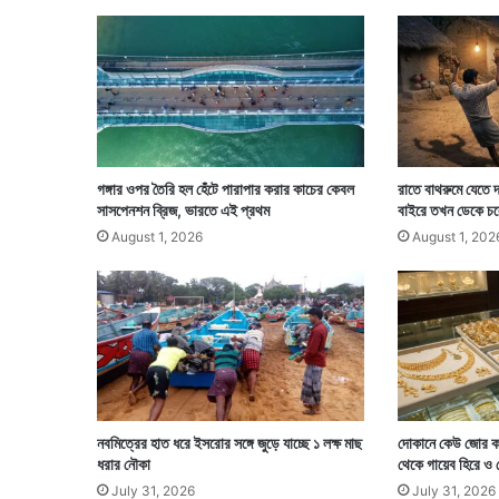
য়া
মি
গৌ
ত
ম
গঙ্গার ওপর তৈরি হল হেঁটে পারাপার করার কাচের কেবল
রাতে বাথরুমে যেতে দ
সাসপেনশন ব্রিজ, ভারতে এই প্রথম
বাইরে তখন ডেকে চল
August 1, 2026
August 1, 202
নবমিত্রের হাত ধরে ইসরোর সঙ্গে জুড়ে যাচ্ছে ১ লক্ষ মাছ
দোকানে কেউ জোর ক
ধরার নৌকা
থেকে গায়েব হিরে ও
July 31, 2026
July 31, 2026