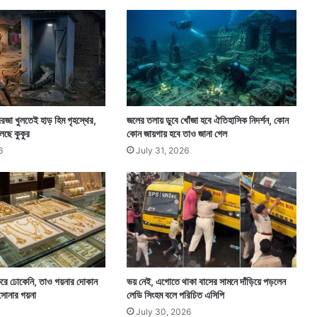
দে
বী
ক
ন্যা
জা
হ্ন
বী
রজা খুলতেই হাড় হিম গৃহস্থের,
জলের তলায় ডুবে খোঁজা হবে ঐতিহাসিক নিদর্শন, কোন
েছে কুকুর
কোন জায়গায় হবে তাও জানা গেল
6
July 31, 2026
রে ঢোকেনি, তাও গয়নার দোকান
ভয় নেই, এগোতে থাকা বাসের সামনে দাঁড়িয়ে পড়লেন
 সোনার গয়না
লেডি সিংহম বলে পরিচিত এসিপি
July 30, 2026