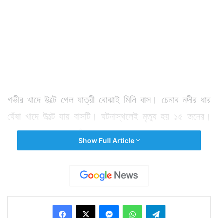
গভীর খাদে উল্টে গেল যাত্রী বোঝাই মিনি বাস। চেনাব নদীর ধার
ঘেঁষা খাদে উল্টে যায় বাসটি। ঘটনাস্থলেই মৃত্যু হয় ১৫ জনের।
আহত হন ১৬ জন। তাঁদের মধ্যে ৫ জনের পরে মৃত্যু হয়। খাদে
Show Full Article
পড়ার পর দ্রুত উদ্ধারকাজ শুরু হয়। শনিবার সকাল ১০টা নাগাদ
ঘটনাটি ঘটে। ফলে সূর্যালোক ঠিকঠাক থাকায় উদ্ধারকাজ গতি
পায়।
Facebook
X
Messenger
WhatsApp
Telegram