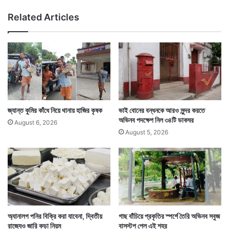
ক
পা
Related Articles
র
ও
ণ
য়া
?
র
দে
ক
খু
য়ে
ন
ক
ঘ
ণ্টা
র
জ্যান্ত কুমির কাঁধে নিয়ে থানায় হাজির কৃষক
ভাই বোনের বন্ধনকে আরও সুন্দর করতে
ম
অভিনব পদক্ষেপ নিল ৩৪টি ডাকঘর
August 6, 2026
ধ্যে
August 5, 2026
ই
এ
ক
ই
ভা
বে
আ
ত্ম
অ্যানালগ পনির বিক্রি করা যাবেনা, দ্বিতীয়
গাছ বাঁচিয়ে প্রকৃতির স্পর্শে তৈরি অভিনব সবুজ
ঘা
রাজ্যেও জারি কড়া নিয়ম
বাসস্টপ পেল এই শহর