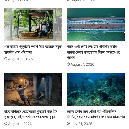
গাছ বাঁচিয়ে প্রকৃতির স্পর্শে তৈরি অভিনব সবুজ
গঙ্গার ওপর তৈরি হল হেঁটে পারাপার করার
বাসস্টপ পেল এই শহর
কাচের কেবল সাসপেনশন ব্রিজ, ভারতে এই
প্রথম
August 3, 2026
August 1, 2026
রাতে বাথরুমে যেতে দরজা খুলতেই হাড় হিম
জলের তলায় ডুবে খোঁজা হবে ঐতিহাসিক
গৃহস্থের, বাইরে তখন ডেকে চলেছে কুকুর
নিদর্শন, কোন কোন জায়গায় হবে তাও জানা গেল
August 1, 2026
July 31, 2026