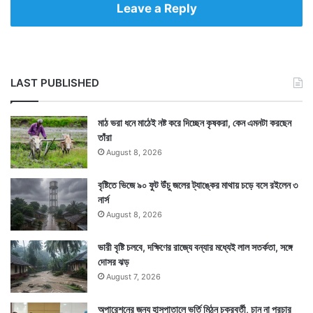
Leave a Reply
LAST PUBLISHED
মাঠ ভরা ধনে মাঠেই নষ্ট করে দিচ্ছেন কৃষকরা, কেন এমনটা করছেন
তাঁরা
August 8, 2026
বৃষ্টিতে ভিজে ৯০ ফুট উঁচু জলের ট্যাঙ্কের মাথায় চড়ে বসে রইলেন ৩
নার্স
August 8, 2026
ভারী বৃষ্টি চলবে, দক্ষিণের রাজ্যে বন্যার মধ্যেই লাল সতর্কতা, সঙ্গে
দোসর ঝড়
August 7, 2026
অপারেশনের জন্য হাসপাতালে ভর্তি মিঠুন চক্রবর্তী, চান না প্রচার