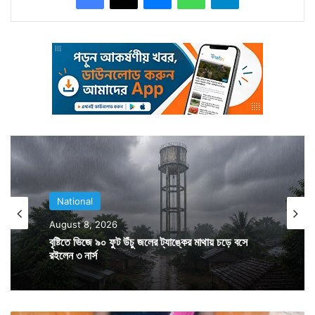
প্রতিবাদে সোচ্চার হন পড়ুয়াদের বাবা-মা সহ কয়েকটি হিন্দু
সংগঠনের সদস্যরা। স্থানীয় বিধায়কও তাঁদের পাশে দাঁড়ান।
National
August 8, 2026
বৃষ্টিতে ভিজে ৯০ ফুট উঁচু জলের ট্যাঙ্কের মাথায় চড়ে বসে
রইলেন ৩ নার্স
স্কুলে অশান্তি ছড়ানোয় সেখানে হাজির হয় পুলিশ। পরে অবশ্য