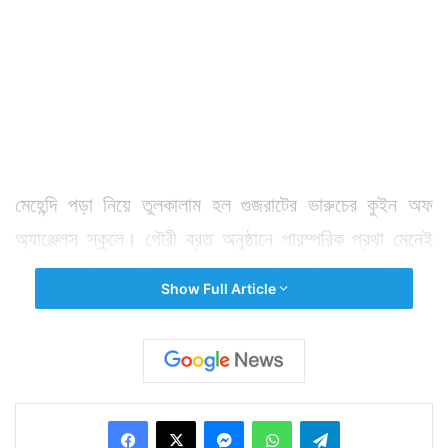
মেহেন্দি পড়া নিয়ে তুলকালাম হল গুজরাটের ভারুচের কুইন অফ
অ্যাঞ্জেলস স্কুলে। গৌরী ব্রত অনুষ্ঠানে পারম্পরিক প্রথা মেনেই
হাতে মেহেন্দি পড়েছিল কয়েকজন ছাত্রী। কিন্তু মেহেন্দি তো
Show Full Article
একদিনেই ওঠেনা। তাই হাতে মেহেন্দি লাগা অবস্থাতেই স্কুলে
আসে তারা। অভিযোগ হাতে মেহেন্দি থাকায় তাদের ক্লাস করতে
দেয়নি স্কুল কর্তৃপক্ষ। তাদের অভিভাবকদের ডেকে স্কুলের তরফে
জানিয়ে দেওয়া হয় ছাত্রীদের হাতের মেহেন্দি যতদিন না প্রায়
Facebook
X
Messenger
WhatsApp
Telegram
মিলিয়ে যাচ্ছে ততদিন তাদের স্কুলে যেন না পাঠানো হয়। এরপরই