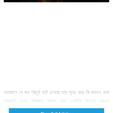
মহাকাশে যে কত কিছুই ঘটে চলেছে তার পুরো খবর কি কখনও রাখা
সম্ভব? এখন জিজ্ঞাসা করলে তার একটাই উত্তর দেবেন
বিজ্ঞানীরা। আর সেটা হল, না। কারণ এখনও প্রতিদিন তাঁরা এমন