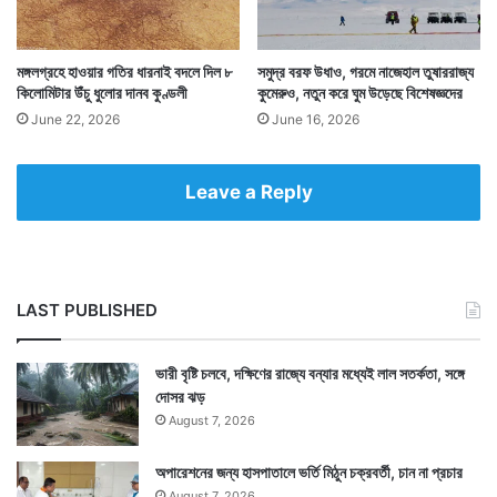
মঙ্গলগ্রহে হাওয়ার গতির ধারনাই বদলে দিল ৮
সমুদ্র বরফ উধাও, গরমে নাজেহাল তুষাররাজ্য
কিলোমিটার উঁচু ধুলোর দানব কুণ্ডলী
কুমেরুও, নতুন করে ঘুম উড়েছে বিশেষজ্ঞদের
আর তার সঙ্গে লেগে আছে একটি প্রায় শেষ হয়ে যাওয়া নক্ষত্র।
June 22, 2026
June 16, 2026
যা ডোয়ার্ফ জায়েন্ট হয়ে লেপ্টে আছে। প্রসঙ্গত এই জোড়া
নক্ষত্রের যে প্রাথমিক নক্ষত্রটি রয়েছে তা সূর্যের চেয়ে ৪০০ গুণ
Leave a Reply
বড়।
LAST PUBLISHED
ভারী বৃষ্টি চলবে, দক্ষিণের রাজ্যে বন্যার মধ্যেই লাল সতর্কতা, সঙ্গে
দোসর ঝড়
August 7, 2026
অপারেশনের জন্য হাসপাতালে ভর্তি মিঠুন চক্রবর্তী, চান না প্রচার
August 7, 2026