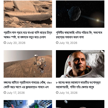
ন্ধ
এ
কে
র
প
চারধারে ছড়িয়ে পড়ে ফোয়ারার মত জল। এক্ষেত্রে যে মহাজাগতিক
র
এ
প্রাচীন লাল গ্রহে বয়ে যাওয়া বালি ঝড়ের চিহ্ন
পৃথিবীর কাছাকাছি ওটার পরিচয় কি, অবশেষে
নাক্ষত্রিক ঘটনা ঘটছে তা ঠিক সেরকম। যেন একটি আগ্নেয়গিরি
ক
আজও স্পষ্ট, যা মঙ্গলকে নতুন করে চেনাল
রহস্যের সমাধান করল নাসা
বি
ফেটে তা থেকে ছিটকে বার হচ্ছে ঝলমলে আলোর গ্যাস।
July 20, 2026
July 19, 2026
চ
মঙ্গলের মাটিতে প্রাচীনতম পাথরের খোঁজ, ৩৯০
৮ মাসের জন্য মহাকাশে ভারতীয় বংশোদ্ভূত
কোটি বছর আগে এর জন্মরহস্যও সামনে এল
মহাকাশচারী, গর্বিত তাঁর জেলার মানুষ
July 17, 2026
July 14, 2026