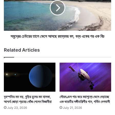
ই
র
এ
ঢে
কা
উ
কী
য়ে
ত্ব
আর বিস্ফোরণ হলে ছিটকে বার হচ্ছে অতি উজ্জ্বল গ্যাস। যা
র
কা
তা
কার্যত ঝলমল করে জ্বলছে। ঘাসের মাঠে বা বাগানে জল দেওয়ার
ড়
লে
সমুদ্রের ঢেউয়ের তালে ভেসে আসছে রহস্যময় বল, বন্ধ একের পর এক বিচ
ল
ভে
জন্য মাঝে মাঝে স্প্রিঙ্কলার লাগানো থাকে। যা জল দেওয়ার হলে
৩
সে
Related Articles
মাটির উপরে এসে জল ছেটাতে থাকে।
হা
আ
জা
স
র
ছে
৬
র
০
হ
০
স্য
প্রা
ম
ণ
য়
ব
বৃহস্পতির মত বড়, বুড়ির চুলের মত হালকা,
সৌরমণ্ডল পার করে মহাশূন্যে ভেসে বেড়াচ্ছে
ল
আশ্চর্য জোড়া গ্রহের খোঁজ পেলেন বিজ্ঞানীরা
এক ভারতীয় সঙ্গীতশিল্পীর গান, গর্বিত দেশবাসী
,
July 23, 2026
July 21, 2026
ব