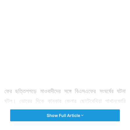
ফের ছত্তিশগড়ে মাওবাদীদের সঙ্গে বিএসএফের সংঘর্ষের ঘটনা
ঘটল। ভোরের দিকে কানকার জেলার ছোটেবেথিয়া পাখানজোরি
জঙ্গলে টহল দিচ্ছিল বিএসএফ জওয়ানরা।
Show Full Article