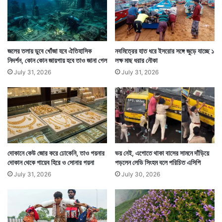
জলের তলায় ডুবে খোঁজা হবে ঐতিহাসিক
নবমিত্রের হাত ধরে ইসরোর সঙ্গে জুড়ে যাচ্ছে ১
নিদর্শন, কোন কোন জায়গায় হবে তাও জানা গেল
লক্ষ মাছ ধরার নৌকা
July 31, 2026
July 31, 2026
দোকানে কেউ জোর করে ঢোকেনি, তাও গয়নার
ভয় নেই, এগোতে থাকা বাসের সামনে দাঁড়িয়ে
দোকান থেকে গায়েব হিরে ও সোনার গয়না
পড়লেন লেডি সিংহম বলে পরিচিত এসিপি
July 31, 2026
July 30, 2026