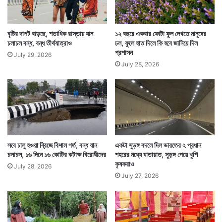
বৃষ্টির দাপট বাড়ছে, শতাধিক রাস্তায় যান
১২ বছরে একবার ফোটা ফুল দেখতে মানুষের
চলাচল বন্ধ, বন্ধ তীর্থযাত্রাও
ঢল, ফুলে হাত দিলে কি হবে জানিয়ে দিল
প্রশাসন
July 29, 2026
July 28, 2026
সবে চালু হওয়া ব্রিজে বিশাল গর্ত, বন্ধ যান
একটা সুড়ঙ্গ বদলে দিল ভারতের ২ প্রধান
চলাচল, ১৬ দিনে ১৬ কোটির কটাক্ষ বিরোধীদের
শহরের মধ্যে যাতায়াত, সুড়ঙ্গ পেয়ে খুশি
কৃষকরাও
July 28, 2026
July 27, 2026