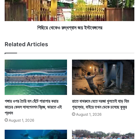
ও
রু
দ্ধ
শ্বা
স
পিছিয়ে থেকেও রুদ্ধশ্বাস জয় ইস্টবেঙ্গলের
জ
য়
Related Articles
ই
স্ট
বে
ঙ্গ
লে
র
গঙ্গার ওপর তৈরি হল হেঁটে পারাপার করার
রাতে বাথরুমে যেতে দরজা খুলতেই হাড় হিম
কাচের কেবল সাসপেনশন ব্রিজ, ভারতে এই
গৃহস্থের, বাইরে তখন ডেকে চলেছে কুকুর
প্রথম
August 1, 2026
August 1, 2026