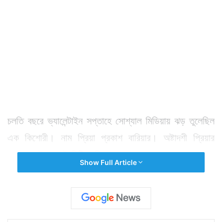
চলতি বছরে ভ্যালেন্টাইন সপ্তাহে সোশ্যাল মিডিয়ায় ঝড় তুলেছিল
এক কিশোরী। নাম প্রিয়া প্রকাশ বারিয়ার। অষ্টাদশী প্রিয়ার
ধারালো কটাক্ষ, দুষ্টু মিষ্টি হাসির মায়াজাল হরণ করে নেয় লক্ষ লক্ষ
Show Full Article
তরুণ হৃদয়। ‘ওরু এদার লাভ’-এর নায়িকার সেই আকর্ষণীয় ভুরুতে
চিন্তার ভাঁজ ফেলার উপক্রম করেছেন আরও একজন। নাম লিস্যাট
শেফার। ভারতের অত্যন্ত জনপ্রিয় মুখ প্রিয়াকে অবশ্য চেনেন না
এই জার্মান মেকআপ শিল্পী। কিন্তু ভুরুর বিষয়ে তিনি নিজেও কম