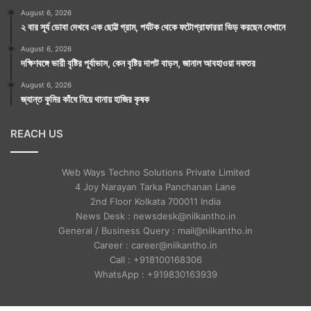
August 6, 2026
২ বার সূর্য ডোবা দেখবে এক ছোট্ট গ্রাম, পর্যটক থেকে ফটোগ্রাফাররা ভিড় করছেন সেখানে
August 6, 2026
দক্ষিণবঙ্গে ভারী বৃষ্টির পূর্বাভাস, কেন বৃষ্টির দাপট বাড়ল, জানাল আবহাওয়া দফতর
August 6, 2026
জ্যান্ত কুমির কাঁধে নিয়ে থানায় হাজির কৃষক
REACH US
Web Ways Techno Solutions Private Limited
4 Joy Narayan Tarka Panchanan Lane
2nd Floor Kolkata 700011 India
News Desk : newsdesk@nilkantho.in
General / Business Query : mail@nilkantho.in
Career : career@nilkantho.in
Call : +918100168306
WhatsApp : +919830163939