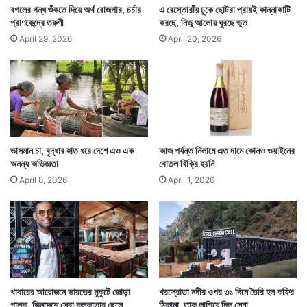
বগলের গন্ধ শুঁকতে দিয়ে অর্থ রোজগার, চর্চার
এ রেস্তোরাঁয় ঢুকে ছোটরা প্রায়ই কান্নাকাটি
প্রাণকেন্দ্রে তরুণী
করছে, নিভু আলোয় ঘুরছে ভূত
April 29, 2026
April 20, 2026
ভাসমান চা, বৃদ্ধার হাত ধরে দেশে এও এক
আজ পর্যন্ত নিলামে এত দামে কোনও ওয়াইনের
অনন্য অভিজ্ঞতা
বোতল বিক্রি হয়নি
April 8, 2026
April 1, 2026
খাবারের আয়োজনে ভারতের মুকুটে জোড়া
খরস্রোতা নদীর ওপর ৩১ দিনে তৈরি হল কফির
পালক, ভিনদেশে সেরা কলকাতার ছেলে
ঠিকানা, তাক লাগিয়ে দিল সেনা