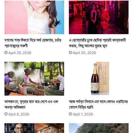
ল
হা
স
পা
তা
লে
বগলের গন্ধ শুঁকতে দিয়ে অর্থ রোজগার, চর্চার
এ রেস্তোরাঁয় ঢুকে ছোটরা প্রায়ই কান্নাকাটি
প্রাণকেন্দ্রে তরুণী
করছে, নিভু আলোয় ঘুরছে ভূত
April 29, 2026
April 20, 2026
বৈদিক প্লাস্টার একটি সংগঠনের নাম। তারাই এই বিশেষ ধরনের
প্লাস্টার তৈরি করে থাকে। ২০২৫ সালে প্রয়াগরাজে বসছে
মহাকুম্ভের মেলা। তার আগে প্রয়াগরাজের অনেক সাধু মহাত্মাই
তাঁদের আশ্রম এই বৈদিক প্লাস্টার দিয়ে মুড়ে ফেলতে চলেছেন।
ভাসমান চা, বৃদ্ধার হাত ধরে দেশে এও এক
আজ পর্যন্ত নিলামে এত দামে কোনও ওয়াইনের
— সংবাদ সংস্থার সাহায্য নিয়ে লেখা
অনন্য অভিজ্ঞতা
বোতল বিক্রি হয়নি
April 8, 2026
April 1, 2026