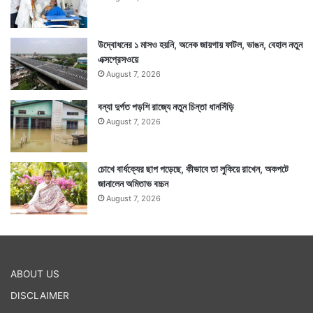
উদ্বোধনের ১ মাসও হয়নি, অনেক জায়গায় ফাটল, ভাঙন, বেহাল নতুন
এক্সপ্রেসওয়ে
August 7, 2026
বন্যা দুর্গত পড়শি রাজ্যে নতুন চিন্তা ধানসিঁড়ি
August 7, 2026
চোখে বার্ধক্যের ছাপ পড়েছে, কীভাবে তা লুকিয়ে রাখেন, অকপটে
জানালেন অমিতাভ বচ্চন
August 7, 2026
ABOUT US
DISCLAIMER