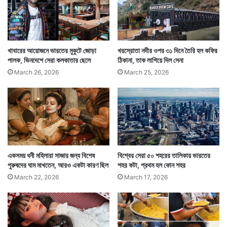
খাবারের আয়োজনে ভারতের মুকুটে জোড়া
খরস্রোতা নদীর ওপর ৩১ দিনে তৈরি হল কফির
পালক, ভিনদেশে সেরা কলকাতার ছেলে
ঠিকানা, তাক লাগিয়ে দিল সেনা
March 26, 2026
March 25, 2026
Tags
Lifestyle
একসময় ধনী মহিলারা সাজার জন্য বিশেষ
বিশ্বের সেরা ৫০ শহরের তালিকায় ভারতের
পুরুষদের ঘাম মাখতেন, আরও একটা কারণ ছিল
শহর কটা, প্রথম হল কোন শহর
March 22, 2026
March 17, 2026