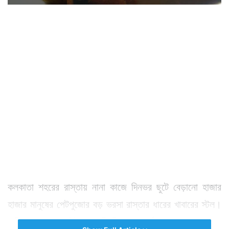
কলকাতা শহরের রাস্তায় নানা কাজে দিনভর ছুটে বেড়ানো হাজার
হাজার মানুষের পেটপুজোর বড় ভরসা রাস্তার ধারের খাবারের স্টল।
অফিস পাড়া তো বটেই, এমনকি বিনোদন পার্ক, স্কুল, কলেজ থেকে