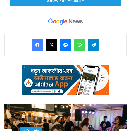
Show Full Article
শুরু করে পাড়ার মোড়, সর্বত্রই এমন সব রোল, চাউমিন, ধোসা,
তন্দুরি রুটি-তরকারি সহ নানা মুখরোচক খাবারের স্টল ছড়িয়ে
রয়েছে। এমনই একটি স্টলের বিক্রেতা বানিয়ে ফেললেন একটি
দানব অমলেট। যা দেখে চক্ষু চড়কগাছ সকলের!
Facebook
X
Messenger
WhatsApp
Telegram