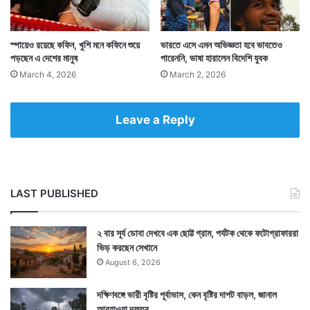
স্পায়েও রয়েছে কফিন, খুশি মনে কফিনে শুয়ে
ভারতে এসে এমন অভিজ্ঞতা হবে ভাবতেও
পড়ছেন এ দেশের মানুষ
পারেননি, ভাষা হারালেন বিদেশি যুবক
বিক্রেতার দাবি, ভারতে এমন অমলেট এর আগে কেউ বানাতে
March 4, 2026
March 2, 2026
পারেননি। ইউটিউবে এই ভিডিও ইতিমধ্যেই ১ কোটি ৩০ লক্ষ
মানুষের দেখা হয়ে গেছে। এখনও ভিডিওটি দেখা চলছে পুরোদমে।
Leave a Reply
এই ভিডিও দেখার পর এক নেটিজেন মজা করেই লিখেছেন এক
প্লেট হার্ট অ্যাটাক বিক্রি করছেন ওই বিক্রেতা।
LAST PUBLISHED
২ বার সূর্য ডোবা দেখবে এক ছোট্ট গ্রাম, পর্যটক থেকে ফটোগ্রাফাররা
ভিড় করছেন সেখানে
August 6, 2026
দক্ষিণবঙ্গে ভারী বৃষ্টির পূর্বাভাস, কেন বৃষ্টির দাপট বাড়ল, জানাল
আবহাওয়া দফতর