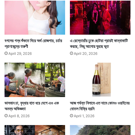
পু
র
স
ভা
তারওপর প্রচুর চিজ ছড়িয়ে এবার খালি প্যানে আরও ১০০ গ্রাম
বগলের গন্ধ শুঁকতে দিয়ে অর্থ রোজগার, চর্চার
এ রেস্তোরাঁয় ঢুকে ছোটরা প্রায়ই কান্নাকাটি
মাখন গরমে গলানো হয়। এবার সেই গলানো মাখন ছড়িয়ে দেওয়া
প্রাণকেন্দ্রে তরুণী
করছে, নিভু আলোয় ঘুরছে ভূত
হয় চিজে ভর্তি অমলেটের ওপর।
April 29, 2026
April 20, 2026
ভাসমান চা, বৃদ্ধার হাত ধরে দেশে এও এক
আজ পর্যন্ত নিলামে এত দামে কোনও ওয়াইনের
অনন্য অভিজ্ঞতা
বোতল বিক্রি হয়নি
April 8, 2026
April 1, 2026