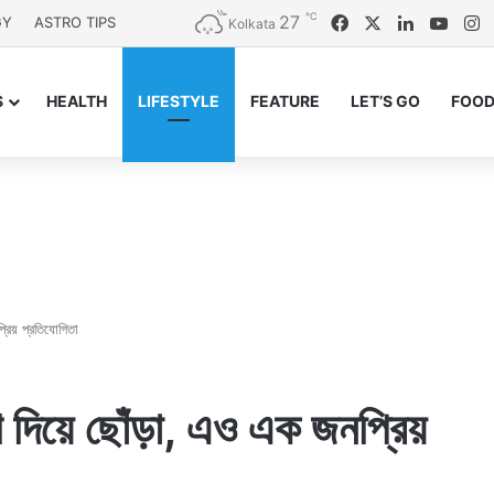
℃
27
Facebook
X
LinkedIn
YouT
I
GY
ASTRO TIPS
Kolkata
S
HEALTH
LIFESTYLE
FEATURE
LET’S GO
FOOD
রিয় প্রতিযোগিতা
 দিয়ে ছোঁড়া, এও এক জনপ্রিয়