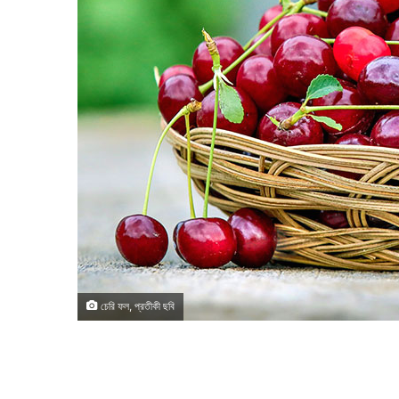
চেরি ফল, প্রতীকী ছবি