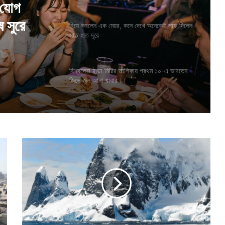
ে অনেকেই
বিয়ে করলেন এক মেয়র, কনে দেখে অনেকেই লাফ দিলেন
সাত হাত দূরে
বিশ্বসেরা ঠান্ডা মিষ্টির তালিকায় প্রথম ১০-এ ভারতের
র যোগ
জিভে জল আনা খাবার
 সুরে
গ
ত
ব
ছ
র
ও
এ
ম