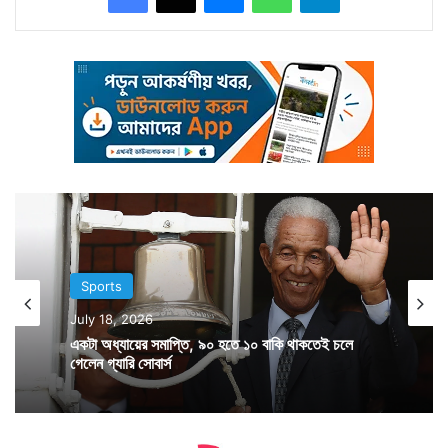
Sports
July 18, 2026
লক্ষ্যের হাত ধরে ভারতের পদক তালিকায় চতুর্থ পদকটি যোগ হল।
একটা অধ্যায়ের সমাপ্তি, ৯০ হতে ১০ বাকি থাকতেই চলে
এদিন লক্ষ্যকে ট্যুইট করে অভিনন্দন জানিয়েছেন ভারতের
গেলেন গ্যারি সোবার্স
ক্রীড়ামন্ত্রী তথা অলিম্পিকে ডবল ট্র্যাপ ইভেন্টে রুপো জেতা
রাজ্যবর্ধন সিং রাঠোর।