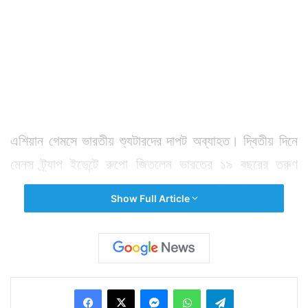
এশিয়ান গেমসে ভারতীয় শ্যুটারদের দাপট অব্যাহত। দ্বিতীয় দিনে
মেনস ট্র্যাপ ইভেন্টে রুপো জিতলেন ভারতের ১৯ বছরের তরুণ
লক্ষ্য। একটুর জন্য পদক হাতছাড়া হল মানবজিত সিং সান্ধুর।
Show Full Article
হিটে প্রথম হয়ে ওঠা মানবজিত এদিন ফাইনালে তাঁর চেয়ে অভিজ্ঞতা
ও বয়সে ছোট লক্ষ্যের লক্ষ্যভেদের সঙ্গে পাল্লা দিতে পারেননি।
ফাইনালে তিনি পান চতুর্থ স্থান। আর সেই ফাইনালেই কামাল
দেখিয়ে রুপো জিতে নেন লক্ষ্য।
Facebook
X
Messenger
WhatsApp
Telegram