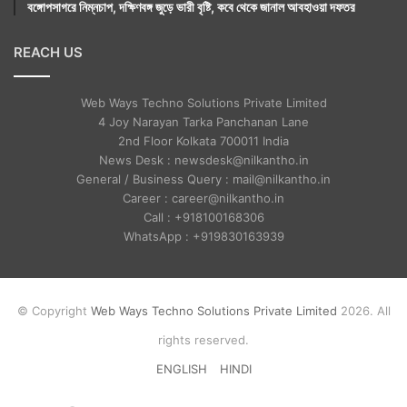
বঙ্গোপসাগরে নিম্নচাপ, দক্ষিণবঙ্গ জুড়ে ভারী বৃষ্টি, কবে থেকে জানাল আবহাওয়া দফতর
REACH US
Web Ways Techno Solutions Private Limited
4 Joy Narayan Tarka Panchanan Lane
2nd Floor Kolkata 700011 India
News Desk : newsdesk@nilkantho.in
General / Business Query : mail@nilkantho.in
Career : career@nilkantho.in
Call : +918100168306
WhatsApp : +919830163939
© Copyright
Web Ways Techno Solutions Private Limited
2026. All
rights reserved.
ENGLISH
HINDI