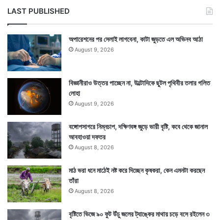
LAST PUBLISHED
অপারেশনের পর সেলাই লাগবেনা, কাটা জুড়তে এল অভিনব আঠা
August 9, 2026
বিজ্ঞানীরাও উত্তর পাচ্ছেন না, উল্টোদিকে ছুটল পৃথিবীর তলার গলিত
লোহা
August 9, 2026
বঙ্গোপসাগরে নিম্নচাপ, দক্ষিণবঙ্গ জুড়ে ভারী বৃষ্টি, কবে থেকে জানাল
আবহাওয়া দফতর
August 8, 2026
মাঠ ভরা ধনে মাঠেই নষ্ট করে দিচ্ছেন কৃষকরা, কেন এমনটা করছেন
তাঁরা
August 8, 2026
বৃষ্টিতে ভিজে ৯০ ফুট উঁচু জলের ট্যাঙ্কের মাথায় চড়ে বসে রইলেন ৩