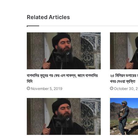
মৃ
ত্যু
,
Related Articles
স
ন্দে
হে
র
তি
র
কা
কা
র
বাগদাদির মৃত্যুর পর ফের এল সাফল্য, জালে বাগদাদির
২৫ মিলিয়ন ডলারের মা
দি
দিদি
খবর দেওয়া ব্যক্তি
কে
November 5, 2019
October 30, 