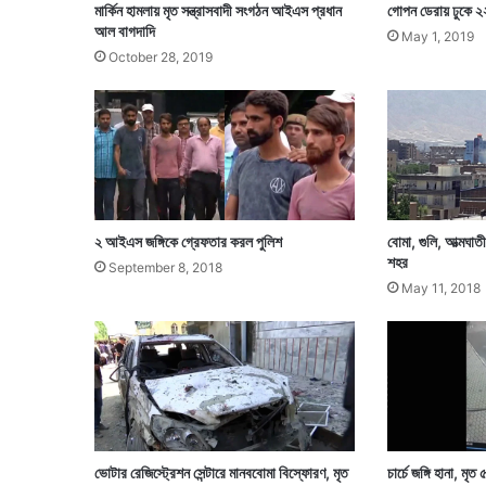
মার্কিন হামলায় মৃত সন্ত্রাসবাদী সংগঠন আইএস প্রধান
গোপন ডেরায় ঢুকে ২২
আল বাগদাদি
May 1, 2019
October 28, 2019
২ আইএস জঙ্গিকে গ্রেফতার করল পুলিশ
বোমা, গুলি, আত্মঘাত
শহর
September 8, 2018
May 11, 2018
ভোটার রেজিস্ট্রেশন সেন্টারে মানববোমা বিস্ফোরণ, মৃত
চার্চে জঙ্গি হানা, মৃত