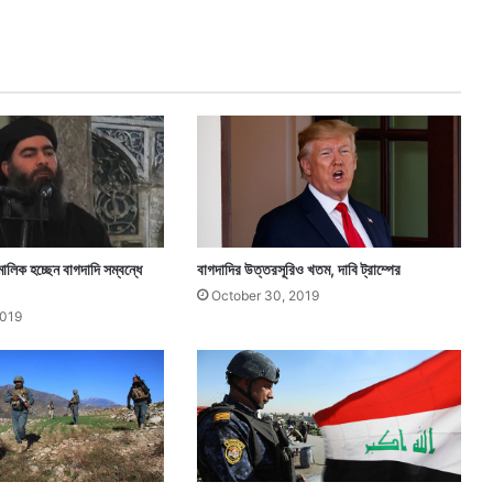
স
,
অ
জি
শি
বি
রে
কাঁ
প
ন
ধ
রা
লিক হচ্ছেন বাগদাদি সম্বন্ধে
বাগদাদির উত্তরসূরিও খতম, দাবি ট্রাম্পের
লে
October 30, 2019
ন
2019
কু
ক