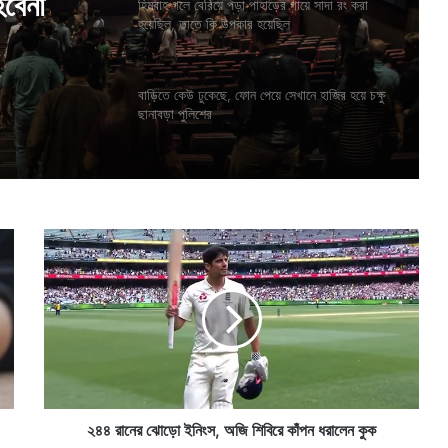
গায়ে সাদা
হিমবাহ গলে বেরিয়ে পড়া পাহাড়ের গায়ে সাদা রং করা
হয়েছিল, তাতে কি উপকার হয়েছিল
হয়েছিল
ে গেল
বাড়িতে কেউ ঢুকেছে, ফোন পেয়ে সেখানে হাজির হয়ে চক্ষু
হবেনা
ছানাবড়া পুলিশের
২
৪
৪
রা
নে
র
ঝো
ড়ো
ই
নিং
২৪৪ রানের ঝোড়ো ইনিংস, অজি শিবিরে কাঁপন ধরালেন কুক