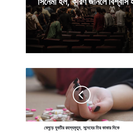
হিমবাহ গলে বেরিয়ে পড়া পাহাড়ের 
রং করা হয়েছিল, তাতে কি উপকার 
টানটান সিনেমার মাঝপথে ফাঁকা হয়
সিনেমা হল, কারণ জানলে বিশ্বাস 
বে
লু
ড়ে
যু
ব
তী
র
র
হ
স্য
বেলুড়ে যুবতীর রহস্যমৃত্যু, সন্দেহের তির কাকার দিকে