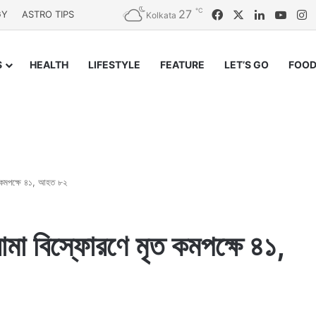
℃
27
Facebook
X
LinkedIn
YouT
I
GY
ASTRO TIPS
Kolkata
S
HEALTH
LIFESTYLE
FEATURE
LET’S GO
FOOD
 কমপক্ষে ৪১, আহত ৮২
মা বিস্ফোরণে মৃত কমপক্ষে ৪১,