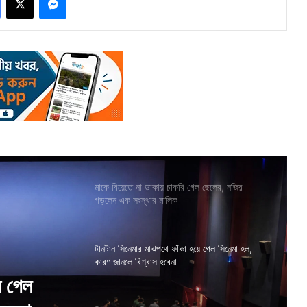
মাকে বিয়েতে না ডাকায় চাকরি গেল ছেলের, নজির
গড়লেন এক সংস্থার মালিক
টানটান সিনেমার মাঝপথে ফাঁকা হয়ে গেল সিনেমা হল,
কারণ জানলে বিশ্বাস হবেনা