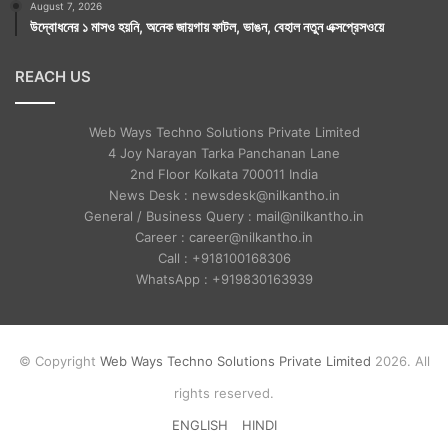
August 7, 2026
উদ্বোধনের ১ মাসও হয়নি, অনেক জায়গায় ফাটল, ভাঙন, বেহাল নতুন এক্সপ্রেসওয়ে
REACH US
Web Ways Techno Solutions Private Limited
4 Joy Narayan Tarka Panchanan Lane
2nd Floor Kolkata 700011 India
News Desk : newsdesk@nilkantho.in
General / Business Query : mail@nilkantho.in
Career : career@nilkantho.in
Call : +918100168306
WhatsApp : +919830163939
© Copyright
Web Ways Techno Solutions Private Limited
2026. All
rights reserved.
ENGLISH
HINDI