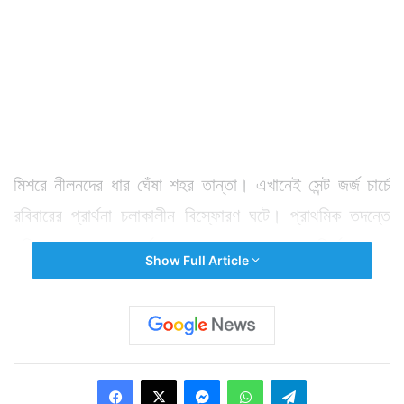
মিশরে নীলনদের ধার ঘেঁষা শহর তান্তা। এখানেই সেন্ট জর্জ চার্চে
রবিবারের প্রার্থনা চলাকালীন বিস্ফোরণ ঘটে। প্রাথমিক তদন্তে
পুলিশের ধারণা, প্রার্থনার জমায়েতের সুযোগে গির্জায় ঢুকে
Show Full Article
বিস্ফোরক রেখে চম্পট দেয় কোনও ব্যক্তি। তারপরই বিস্ফোরণ।
এখানে প্রায় ৭৬ জন আহত হয়েছেন। এর কয়েক ঘণ্টার ব্যবধানে
অন্য বিস্ফোরণ আলেকজান্দ্রিয়ার সেন্ট মার্ক চার্চে। এখানেও
রবিবারের প্রার্থনা চলাকালীনই বিস্ফোরণ হয়। মৃত্যু হয় ১৮
Facebook
X
Messenger
WhatsApp
Telegram
জনের। আহত প্রায় ৫০ জন।