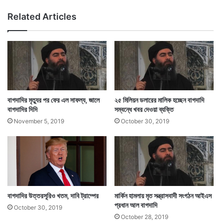
র্বা
Related Articles
চ
নে
সং
ঘ
র্ষে
মৃ
ত
৮
বাগদাদির মৃত্যুর পর ফের এল সাফল্য, জালে
২৫ মিলিয়ন ডলারের মালিক হচ্ছেন বাগদাদি
,
বাগদাদির দিদি
সম্বন্ধে খবর দেওয়া ব্যক্তি
ভো
November 5, 2019
October 30, 2019
ট
প
ড়
ল
মা
ত্র
৬
বাগদাদির উত্তরসূরিও খতম, দাবি ট্রাম্পের
মার্কিন হামলায় মৃত সন্ত্রাসবাদী সংগঠন আইএস
.
প্রধান আল বাগদাদি
৫
October 30, 2019
October 28, 2019
শ