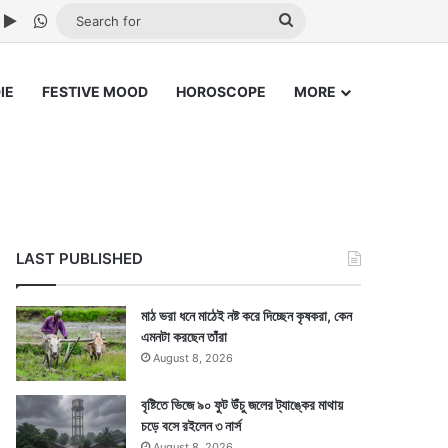
ube
nstagram
Google Play
WhatsApp
Search
for
IE
FESTIVE MOOD
HOROSCOPE
MORE
LAST PUBLISHED
মাঠ ভরা ধনে মাঠেই নষ্ট করে দিচ্ছেন কৃষকরা, কেন
এমনটা করছেন তাঁরা
August 8, 2026
বৃষ্টিতে ভিজে ৯০ ফুট উঁচু জলের ট্যাঙ্কের মাথায়
চড়ে বসে রইলেন ৩ নার্স
August 8, 2026