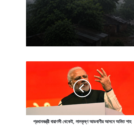
প্র
ধা
ন
ম
ন্ত্রী
বা
রা
ণ
সী
থে
প্রধানমন্ত্রী বারাণসী থেকেই, লালকৃষ্ণ আডবাণীর আসনে অমিত শাহ
কে
ই