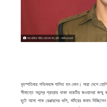
পাক গুলিতে শহিদ সেনা যশ পল, ছবি - আইএএনএস
বৃহস্পতিবার পশ্চিমবঙ্গে পালিত হল দোল। সারা দেশে হ
সীমান্তে অতন্দ্র প্রহরায় থাকা ভারতীয় জওয়ানরা জম্মু
ছুটে আসা পাক রেঞ্জারদের গুলি, মর্টারের জবাব দিচ্ছ