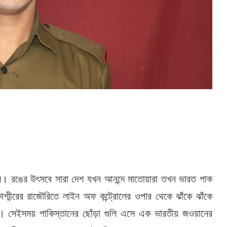
োলি। রঙের উৎসবে সারা দেশ যখন আনন্দে মাতোয়ারা তখন ভারত পাক
 কাশ্মীরের রাজৌরিতে লাইন অফ কন্ট্রোলের ওপার থেকে ঝাঁকে ঝাঁকে
িলেন। সেইসময় পাকিস্তানের ছোঁড়া গুলি এসে এক ভারতীয় জওয়ানের