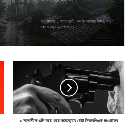
উদ্বোধনের ১ মাসও হয়নি, অনেক জায়গায় ফাটল, ভাঙন,
বেহাল নতুন এক্সপ্রেসওয়ে
৩
স
হ
ক
র্মী
কে
গু
লি
ক
রে
৩ সহকর্মীকে গুলি করে মেরে আত্মহত্যার চেষ্টা সিআরপিএফ জওয়ানের
মে
রে