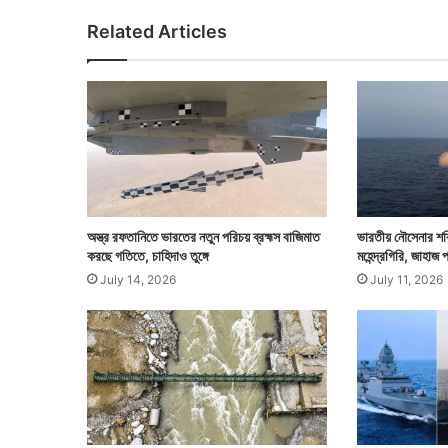
,
Related Articles
লা
ল
কৃ
ষ্ণ
আ
ড
বা
ণী
র
আ
অস্ত্র রফতানিতে ভারতের নতুন পরিচয় ব্রহ্মস বাজিমাত
ভারতীয় নৌসেনার শক্ত
স
করছে গতিতে, চাহিদাও তুঙ্গে
মহেন্দ্রগিরি, জাহাজ 
নে
July 14, 2026
July 11, 2026
অ
মি
ত
শা
হ