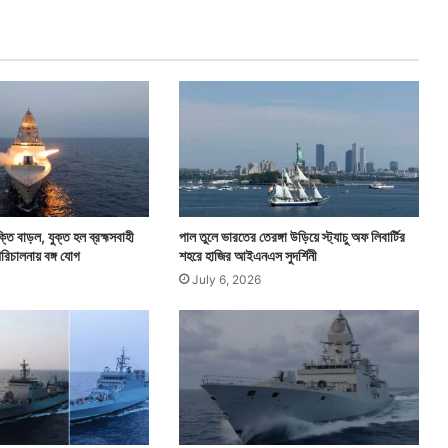
আ
ত্ম
হ
ত্যা
র
চে
ষ্টা
সি
আ
র
পি
ি বাড়ল, যুক্ত হল ব্রহ্মসবাহী
পাল তুলে ভারতের তেরঙ্গা উড়িয়ে স্ট্যাচু অফ লিবার্টির
এ
পরিচালনায় বঙ্গ যোগ
শহরে হাজির আইএনএস সুদর্শিনী
ফ
July 6, 2026
জ
ও
য়া
নে
র