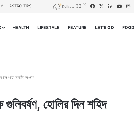
℃
32
Facebook
X
LinkedIn
YouT
I
GY
ASTRO TIPS
Kolkata
S
HEALTH
LIFESTYLE
FEATURE
LET’S GO
FOOD
োলির দিন শহিদ ভারতীয় জওয়ান
ক গুলিবর্ষণ, হোলির দিন শহিদ