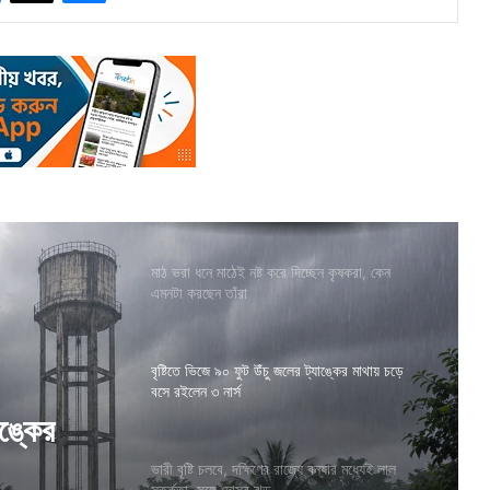
মাঠ ভরা ধনে মাঠেই নষ্ট করে দিচ্ছেন কৃষকরা, কেন
এমনটা করছেন তাঁরা
বৃষ্টিতে ভিজে ৯০ ফুট উঁচু জলের ট্যাঙ্কের মাথায় চড়ে
বসে রইলেন ৩ নার্স
াঙ্কের
ভারী বৃষ্টি চলবে, দক্ষিণের রাজ্যে বন্যার মধ্যেই লাল
সতর্কতা, সঙ্গে দোসর ঝড়