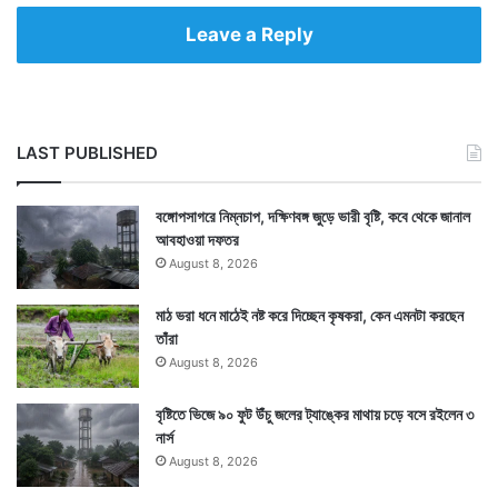
Leave a Reply
LAST PUBLISHED
বঙ্গোপসাগরে নিম্নচাপ, দক্ষিণবঙ্গ জুড়ে ভারী বৃষ্টি, কবে থেকে জানাল
আবহাওয়া দফতর
August 8, 2026
মাঠ ভরা ধনে মাঠেই নষ্ট করে দিচ্ছেন কৃষকরা, কেন এমনটা করছেন
তাঁরা
August 8, 2026
বৃষ্টিতে ভিজে ৯০ ফুট উঁচু জলের ট্যাঙ্কের মাথায় চড়ে বসে রইলেন ৩
নার্স
August 8, 2026