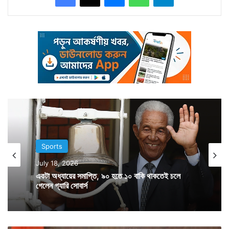
অনায়াসেই ছুঁয়ে ফেলে ভারতীয় ওপেনিং জুটি। কোনও উইকেট না
হারিয়ে মাত্র ১৩ ওভার ১ বলে খেলা শেষ করে দেন লোকেশ রাহুল
ও মনদীপ সিংয়ের জুটি। মনদীপ ৫২ ও রাহুল ৪৭ রান করে
অপরাজিত থাকেন। এদিনের জয়ের ফলে ৩ ম্যাচের টি-২০ সিরিজে
ফল দাঁড়াল ১-১। তৃতীয় ও শেষ টি-২০ যে জিতবে সেই সিরিজ
জিতে যাবে। তৃতীয় ম্যাচ বুধবার।
Sports
July 18, 2026
একটা অধ্যায়ের সমাপ্তি, ৯০ হতে ১০ বাকি থাকতেই চলে
গেলেন গ্যারি সোবার্স