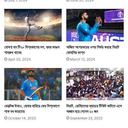
July 1, 2024
June 30, 2024
ঘোষণা হল টি২০ বিশ্বকাপের দল, হৃদয় ভাঙল
অজিত আগরকরের ওপর নির্ভর করছে বিরাট
শাহরুখ খানের
কোহলির ভাগ্য
April 30, 2024
March 12, 2024
ভোল্টেজ উধাও, হেলায় হারিয়ে ফের বিশ্বকাপে
বিরাট, রোহিতদের ম্যাচের টিকিট কাটতে এসে
পাক বধ ভারতের
অজ্ঞান হয়ে গেলেন ২০ জন
October 14, 2023
September 23, 2022