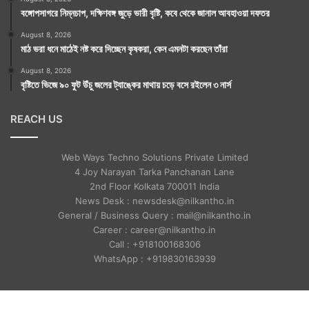
বঙ্গোপসাগরে নিম্নচাপ, দক্ষিণবঙ্গ জুড়ে ভারী বৃষ্টি, কবে থেকে জানাল আবহাওয়া দফতর
August 8, 2026
মাঠ ভরা ধনে মাঠেই নষ্ট করে দিচ্ছেন কৃষকরা, কেন এমনটা করছেন তাঁরা
August 8, 2026
বৃষ্টিতে ভিজে ৯০ ফুট উঁচু জলের ট্যাঙ্কের মাথায় চড়ে বসে রইলেন ৩ নার্স
REACH US
Web Ways Techno Solutions Private Limited
4 Joy Narayan Tarka Panchanan Lane
2nd Floor Kolkata 700011 India
News Desk : newsdesk@nilkantho.in
General / Business Query : mail@nilkantho.in
Career : career@nilkantho.in
Call : +918100168306
WhatsApp : +919830163939