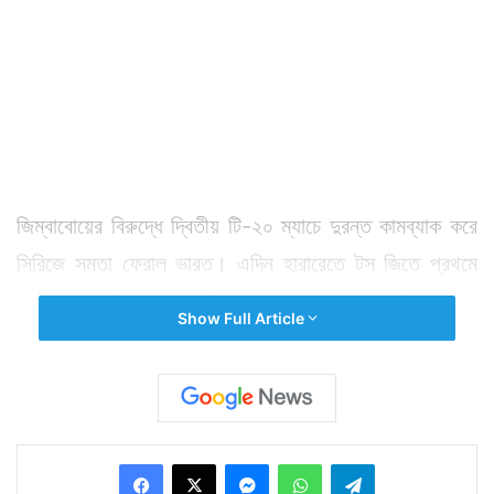
জিম্বাবোয়ের বিরুদ্ধে দ্বিতীয় টি-২০ ম্যাচে দুরন্ত কামব্যাক করে
সিরিজে সমতা ফেরাল ভারত। এদিন হারারেতে টস জিতে প্রথমে
ব্যাট করার সিদ্ধান্ত নেয় জিম্বাবোয়ে। কিন্তু শুরু থেকেই দ্রুত
Show Full Article
রান তোলার তাগিদে উইকেট হারাতে থাকে জিম্বাবোয়ে।
জিম্ববোয়ের উইকেট রক্ষক পিটার মুরের ৩১ রানের ইনিংসই দলের
ব্যক্তিগত সর্বোচ্চ রান। ২০ ওভারের শেষে ৯৯ রান করে শেষ হয়
জিম্বাবোয়ের ইনিংস। ভারতের হয়ে বারিন্দর সান ৪ উইকেট ও বুমরা
Facebook
X
Messenger
WhatsApp
Telegram
৩ উইকেট পকেটে পোরেন। পরে ব্যাট করতে নেমে সহজ লক্ষ্য