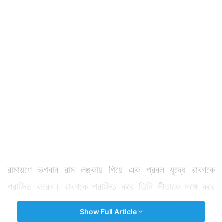
রামায়ণে ভগবান রাম লঙ্কায় গিয়ে এক প্রবল যুদ্ধে রাবণকে
পরাজিত করেন। রাবণকে পরাজিত করে তিনি সীতাকে সঙ্গে করে
অযোধ্যা ফেরেন। ১৪ বছরের বনবাস পর্বও শেষ হয় তখনই।
Show Full Article