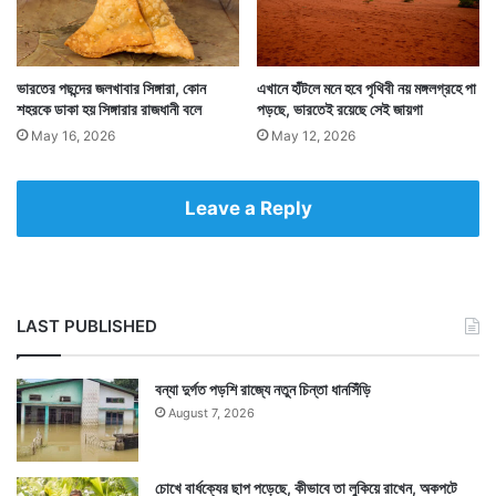
সম্রাট অশোক যেহেতু দিওয়ালীর দিনেই বৌদ্ধধর্ম গ্রহণ করেন বলে
বিশ্বাস, তাই দিওয়ালীর দিন বজ্রযান বৌদ্ধধর্মাবলম্বীরা বিশেষভাবে
ভারতের পছন্দের জলখাবার সিঙ্গারা, কোন
এখানে হাঁটলে মনে হবে পৃথিবী নয় মঙ্গলগ্রহে পা
শহরকে ডাকা হয় সিঙ্গারার রাজধানী বলে
পড়ছে, ভারতেই রয়েছে সেই জায়গা
দিনটি পালন করেন। এটা বৌদ্ধধর্মের কোনও উৎসব নয় ঠিকই, তবে
May 16, 2026
May 12, 2026
বজ্রযান বৌদ্ধরা দিনটিকে যথেষ্ট সমাদরের সঙ্গে পালন করে থাকেন।
Leave a Reply
LAST PUBLISHED
বন্যা দুর্গত পড়শি রাজ্যে নতুন চিন্তা ধানসিঁড়ি
August 7, 2026
চোখে বার্ধক্যের ছাপ পড়েছে, কীভাবে তা লুকিয়ে রাখেন, অকপটে