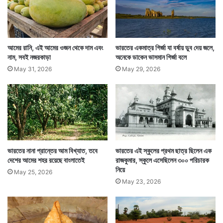
বৌদ্ধধর্ম প্রচারে অশোক ছিলেন অন্যতম অগ্রগণ্য সম্রাট।
বিভিন্ন প্রান্তে বৌদ্ধধর্মের প্রসার সম্রাট অশোকের হাত ধরেই
আমের রানি, এই আমের ওজন থেকে দাম এবং
ভারতের একমাত্র গির্জা যা বর্ষায় ডুব দেয় জলে,
সম্ভব হয়েছিল। তাই বৌদ্ধদের এই বজ্রযান সম্প্রদায়ের কাছে
নাম, সবই নজরকাড়া
অনেকে ডাকেন ভাসমান গির্জা বলে
তাঁর গুরুত্ব অপরিসীম।
May 31, 2026
May 29, 2026
ভারতের নানা প্রান্তের আম বিখ্যাত, তবে
ভারতের এই স্কুলের প্রথম ছাত্র ছিলেন এক
দেশের আমের শহর রয়েছে বাংলাতেই
রাজকুমার, স্কুলে এসেছিলেন ৩০০ পরিচারক
নিয়ে
May 25, 2026
May 23, 2026