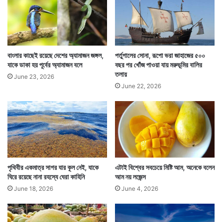
ল
খ্রিস্টপূর্ব তৃতীয় শতকে রাজত্ব করা সম্রাট অশোকের মন এমনভাবে
পূ
র্বা
বদলে যায় যে তিনি বৌদ্ধধর্ম গ্রহণ করে নৃশংসতার পথ ত্যাগ
ভা
করেন। অহিংসার পথ গ্রহণ করেন। এই দিওয়ালীর দিনেই অশোক
স
বাংলার কাছেই রয়েছে দেশের অ্যামাজন জঙ্গল,
পর্তুগালের সোনা, রূপো ভরা জাহাজের ৫০০
বৌদ্ধধর্ম গ্রহণ করেন। এমনটাই বিশ্বাস করেন বজ্রযান বৌদ্ধরা।
যাকে ডাকা হয় পূর্বের অ্যামাজন বলে
বছর পর খোঁজ পাওয়া যায় মরুভূমির বালির
তলায়
June 23, 2026
June 22, 2026
পৃথিবীর একমাত্র সাগর যার কূল নেই, যাকে
এটাই বিশ্বের সবচেয়ে মিষ্টি আম, অনেকে বলেন
ঘিরে রয়েছে নানা রহস্যে ঘেরা কাহিনি
আম নয় লজেন্স
June 18, 2026
June 4, 2026