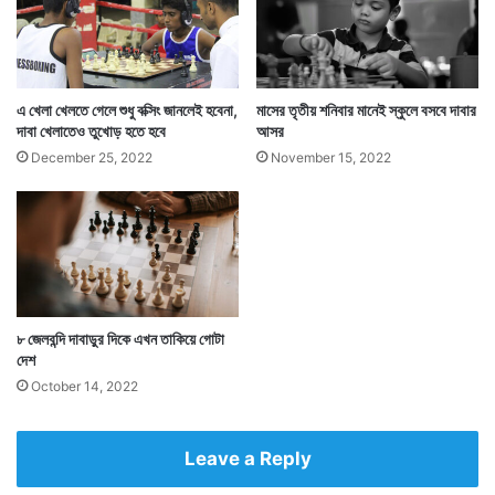
এ খেলা খেলতে গেলে শুধু বক্সিং জানলেই হবেনা,
মাসের তৃতীয় শনিবার মানেই স্কুলে বসবে দাবার
দাবা খেলাতেও তুখোড় হতে হবে
আসর
ফাইনালে প্রথম ২টি ক্লাসিক্যাল ম্যাচই ড্র হওয়ার পর
December 25, 2022
November 15, 2022
টাইব্রেকারে গড়ায় ম্যাচের ভাগ্য। সেখানে ব়্যাপিড চেস খেলা
হয়। যে ব়্যাপিড চেসে কোনেরু হাম্পিকে সেরা হিসাবেই ধরা হয়।
ফলে টাইব্রেকারেও হাম্পির দিকেই ম্যাচ ঝুঁকে ছিল।
৮ জেলবন্দি দাবাড়ুর দিকে এখন তাকিয়ে গোটা
দেশ
October 14, 2022
Leave a Reply