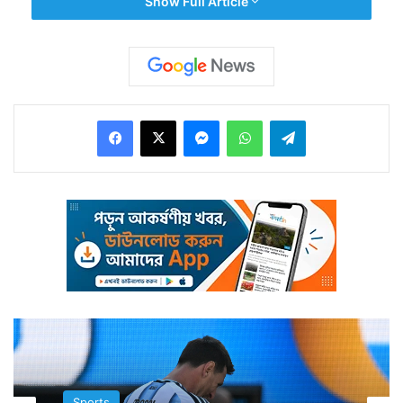
Show Full Article
Facebook
X
Messenger
WhatsApp
Telegram
এদিন দিব্যা শুধু ইতিহাসই লিখলেন না, তিনি নিজের গ্র্যান্ডমাস্টার
খেতাবও নিশ্চিত করলেন। এবারই প্রথম কোনও ভারতীয় মহিলা
দাবাড়ু দাবা বিশ্বকাপ জিতে নিলেন। দিব্যা হারালেন ভারতের ১
নম্বর মহিলা দাবাড়ু কোনেরু হাম্পিকে।