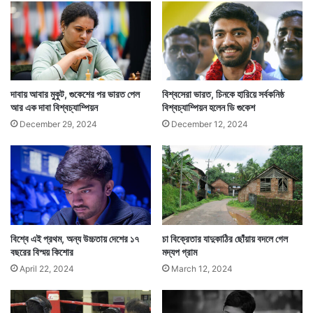
কিন্তু খেলা যত এগিয়েছে দিব্যা দেশমুখ ততই তাঁর প্রতিভার
দাবায় আবার মুকুট, গুকেশের পর ভারত পেল
বিশ্বসেরা ভারত, চিনকে হারিয়ে সর্বকনিষ্ঠ
স্বাক্ষর রাখতে শুরু করেছিলেন। একের পর এক নামী খেলোয়াড়দের
আর এক দাবা বিশ্বচ্যাম্পিয়ন
বিশ্বচ্যাম্পিয়ন হলেন ডি গুকেশ
পরাস্ত করতে করতে তিনি পৌঁছে যান ফাইনালে। যেখানে তাঁকে
December 29, 2024
December 12, 2024
মুখোমুখি হতে হয় ভারতের ১ নম্বর মহিলা দাবাড়ু কোনেরু হাম্পির।
বিশ্বে এই প্রথম, অন্য উচ্চতায় দেশের ১৭
চা বিক্রেতার যাদুকাঠির ছোঁয়ায় বদলে গেল
বছরের বিস্ময় কিশোর
মদ্যপ গ্রাম
April 22, 2024
March 12, 2024