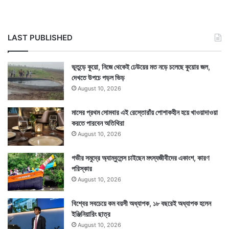
LAST PUBLISHED
ভূতুড়ে কুয়ো, নিজে থেকেই ঢেউয়ের মত নড়ে চলেছে কুয়োর জল,
কিন্তু সেখানেও নিজের দাপট অক্ষুণ্ণ রেখে দিব্যা দেখিয়ে দিলেন
দেখতে উপচে পড়ল ভিড়
আগামী ভারতের মহিলা দাবা পেয়ে গেল তার আর এক উজ্জ্বলতম
August 10, 2026
তারকাকে। মহিলা দাবা বিশ্বকাপ জিতে দিব্যা দেশমুখ জিতে নিলেন
মাসের প্রথম সোমবার এই রেস্তোরাঁয় পোশাকহীন হয়ে খাওয়াদাওয়া
ক্যান্ডিডেটস দাবায় অংশ নেওয়ার টিকিটও।
করতে পারবেন অতিথিরা
August 10, 2026
গভীর সমুদ্রে অ্যাম্বুলেন্স চাইছেন মৎস্যজীবীদের একাংশ, কারণ
পরিস্কার
August 10, 2026
বিশ্বের সবচেয়ে কম বয়সী অধ্যাপক, ১৮ বছরেই অধ্যাপক হলেন
ইঞ্জিনিয়ারিং ছাত্র
August 10, 2026