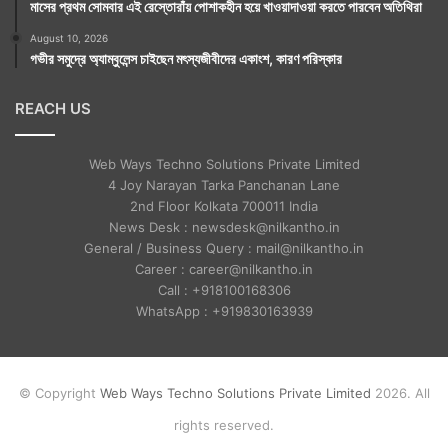
মাসের প্রথম সোমবার এই রেস্তোরাঁয় পোশাকহীন হয়ে খাওয়াদাওয়া করতে পারবেন অতিথিরা
August 10, 2026
গভীর সমুদ্রে অ্যাম্বুলেন্স চাইছেন মৎস্যজীবীদের একাংশ, কারণ পরিস্কার
REACH US
Web Ways Techno Solutions Private Limited
4 Joy Narayan Tarka Panchanan Lane
2nd Floor Kolkata 700011 India
News Desk : newsdesk@nilkantho.in
General / Business Query : mail@nilkantho.in
Career : career@nilkantho.in
Call : +918100168306
WhatsApp : +919830163939
© Copyright
Web Ways Techno Solutions Private Limited
2026. All
rights reserved.