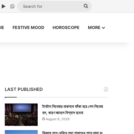
ube
nstagram
Google Play
WhatsApp
Search
for
IE
FESTIVE MOOD
HOROSCOPE
MORE
LAST PUBLISHED
টানটান সিনেমার মাঝপথে ফাঁকা হয়ে গেল সিনেমা
হল, কারণ জানলে বিশ্বাস হবেনা
August 6, 2026
হিমবাহ গলে বেরিয়ে পড়া পাহাড়ের গায়ে সাদা রং