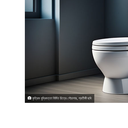
কৃত্রিম বুদ্ধিমত্তা নির্মিত চিত্রে শৌচাগার, প্রতীকী ছবি