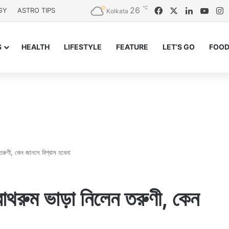
℃
26
Facebook
X
LinkedIn
YouT
I
GY
ASTRO TIPS
Kolkata
S
HEALTH
LIFESTYLE
FEATURE
LET’S GO
FOOD
তরুণী, কেন জানলে বিশ্বাস হবেনা
াথরুম ভাড়া নিলেন তরুণী, কেন