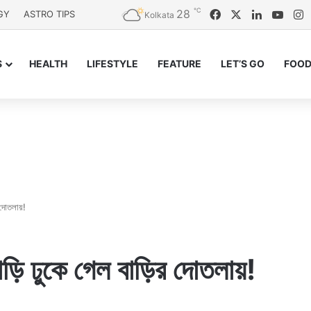
℃
28
Facebook
X
LinkedIn
YouT
I
GY
ASTRO TIPS
Kolkata
S
HEALTH
LIFESTYLE
FEATURE
LET’S GO
FOOD
র দোতলায়!
গাড়ি ঢুকে গেল বাড়ির দোতলায়!