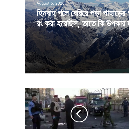
August 5, 2026
হিমবাহ গলে বেরিয়ে পড়া পাহাড়ের 
রং করা হয়েছিল, তাতে কি উপকার 
জো
ড়া
মা
ন
ব
বো
মা