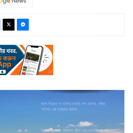
Facebook
X
Messenger
মাকে বিয়েতে না ডাকায় চাকরি গেল ছেলের, নজির
গড়লেন এক সংস্থার মালিক
টানটান সিনেমার মাঝপথে ফাঁকা হয়ে গেল সিনেমা হল,