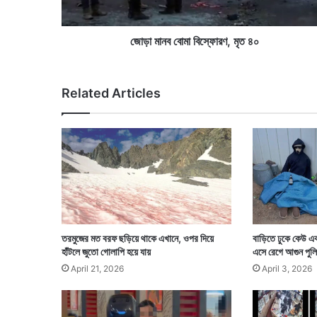
বি
স্ফো
র
জোড়া মানব বোমা বিস্ফোরণ, মৃত ৪০
ণ
,
মৃ
Related Articles
ত
৪
০
তরমুজের মত বরফ ছড়িয়ে থাকে এখানে, ওপর দিয়ে
বাড়িতে ঢুকে কেউ 
হাঁটলে জুতো গোলাপি হয়ে যায়
এসে রেগে আগুন পুল
April 21, 2026
April 3, 2026