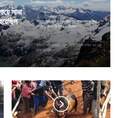
কারণ জানলে বিশ্বাস হবেনা
গায়ে সাদা
হয়েছিল
হিমবাহ গলে বেরিয়ে পড়া পাহাড়ের গায়ে সাদা রং করা
হয়েছিল, তাতে কি উপকার হয়েছিল
বাড়িতে কেউ ঢুকেছে, ফোন পেয়ে সেখানে হাজির হয়ে চক্ষু
ছানাবড়া পুলিশের
‘
জা
ল্লি
কা
ট্টু
’
র