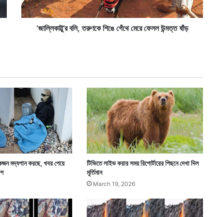
ব
লি
,
‘জাল্লিকাট্টু’র বলি, তরুণকে শিঙে গেঁথে মেরে ফেলল উন্মত্ত ষাঁড়
ত
রু
ণ
কে
শি
ঙে
গেঁ
থে
মে
রে
ফে
ল
ল
একজন মদ্যপান করছে, খবর পেয়ে
টিভিতে লাইভ করার সময় রিপোর্টারের পিছনে দেখা দিল
উ
িশ
মূর্তিমান
ন্ম
March 19, 2026
ত্ত
ষাঁ
ড়