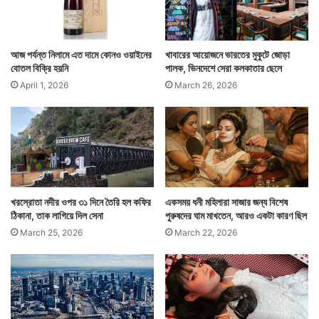
সব দেশেই নিজস্ব কিছু প্রথা থাকে। ভাল লাগা মন্দ লাগা থাকে।
সেটা সে দেশে গিয়ে মেনে চলা তাদের পরম্পরাকেও সম্মান জানানো।
আজ পর্যন্ত নিলামে এত দামে কোনও ওয়াইনের
খাবারের আয়োজনে ভারতের মুকুটে জোড়া
বোতল বিক্রি হয়নি
পালক, ভিনদেশে সেরা কলকাতার ছেলে
April 1, 2026
March 26, 2026
খরস্রোতা নদীর ওপর ৩১ দিনে তৈরি হল কফির
একসময় ধনী মহিলারা সাজার জন্য বিশেষ
ঠিকানা, তাক লাগিয়ে দিল সেনা
পুরুষদের ঘাম মাখতেন, আরও একটা কারণ ছিল
March 25, 2026
March 22, 2026
Tags
Bhutan
Lifestyle