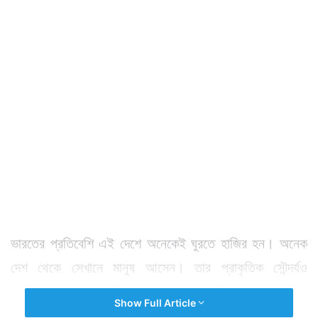
ভারতের প্রতিবেশি এই দেশে অনেকেই ঘুরতে হাজির হন। অনেক
দেশ থেকে সেখানে মানুষ আসেন। তার প্রাকৃতিক সৌন্দর্যও
যেকোনও মানুষকে মোহিত করতে পারে। সেই সঙ্গে সে দেশের
Show Full Article
মানুষের সাদামাটা প্রকৃতির মাঝে থাকা জীবন অবশ্যই নজরকাড়া।