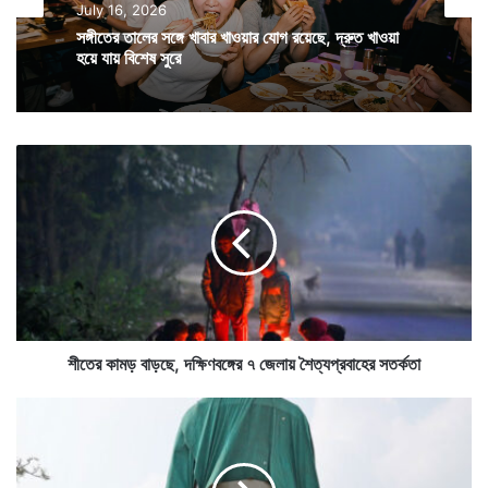
তার মাথায় হাত দিয়ে আদর করার চেষ্টা করবেননা।
July 16, 2026
সঙ্গীতের তালের সঙ্গে খাবার খাওয়ার যোগ রয়েছে, দ্রুত খাওয়া
হয়ে যায় বিশেষ সুরে
কারণ ভুটানের মানুষ কারও মাথায় হাত দেওয়া পছন্দ করেননা। তা
স্নেহ বা আশির্বাদ জানাতেও নয়। তাই মাথায় হাত ভুলেও নয়।
তবে ২ হাত সেখানে অন্য কাজে ভীষণ প্রয়োজনীয়।
শী
তে
র
কা
ম
ড়
বা
ড়
ছে
,
শীতের কামড় বাড়ছে, দক্ষিণবঙ্গের ৭ জেলায় শৈত্যপ্রবাহের সতর্কতা
দ
ক্ষি
ম
ণ
হা
ব
কা
ঙ্গে
শে