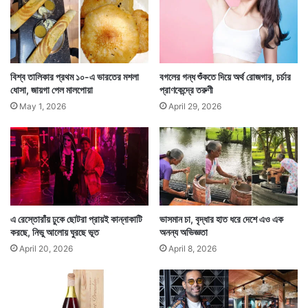
ভা
র
ত
তাই যত ছোট জিনিস বা হালকা জিনিসই হোক না কেন ২ হাতে তা
গ্রহণ করা বা অন্য কারও দিকে বাড়িয়ে দেওয়ার কথা ভুটানে মাথায়
বিশ্ব তালিকার প্রথম ১০-এ ভারতের মশলা
বগলের গন্ধ শুঁকতে দিয়ে অর্থ রোজগার, চর্চার
রাখা জরুরি।
ধোসা, জায়গা পেল মালপোয়া
প্রাণকেন্দ্রে তরুণী
May 1, 2026
April 29, 2026
এ রেস্তোরাঁয় ঢুকে ছোটরা প্রায়ই কান্নাকাটি
ভাসমান চা, বৃদ্ধার হাত ধরে দেশে এও এক
করছে, নিভু আলোয় ঘুরছে ভূত
অনন্য অভিজ্ঞতা
April 20, 2026
April 8, 2026