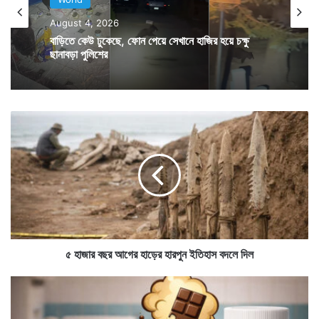
জন্য ইশারা করছেন।
August 4, 2026
বাড়িতে কেউ ঢুকেছে, ফোন পেয়ে সেখানে হাজির হয়ে চক্ষু
ছানাবড়া পুলিশের
এবার তরুণী যা দেখেন তাতে তাঁর রক্ত জল হওয়ার জোগাড় হয়।
দেখেন তাঁর বুকের ওপর তাঁর পোষ্য নয় একটি অজগর সাপ শুয়ে
আছে। যা তাঁর বুকের ওপর শুয়ে কোমরের কাছটা জড়িয়ে ধরেছে।
৫
হা
জা
র
ব
ছ
র
আ
গে
র
৫ হাজার বছর আগের হাড়ের হারপুন ইতিহাস বদলে দিল
হা
ড়ে
স
র
ক
হা
লে