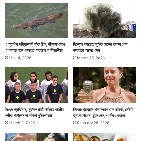
অজগরটি কার্পেট পাইথন প্রজাতির। লম্বায় ৮ ফুট। অস্ট্রেলিয়ায়
কার্পেট পাইথন অনেক জায়গায় পাওয়া যায়। তবে তা যে কারও
শোওয়ার ঘরে ঢুকে বুকের ওপর চড়ে এভাবে কুণ্ডলী পাকিয়ে শুয়ে
পড়বে সেটা বোধহয় কেউ ভাবতে পারেননি।
এ প্রাণির শক্তিশালী দাঁত ছিল, জীবাশ্ম দেখে
বিশ্বের সবচেয়ে দূষিত দেশের তকমা পেল
এখনকার সঙ্গে মেলাতে পারছেন না বিজ্ঞানীরা
ভারতের পাশের দেশ
May 4, 2026
March 25, 2026
নিঃশব্দ প্রতিবাদ, ফুটবল মাঠে দাঁড়িয়ে জাতীয়
নিজের প্রস্রাব পান করেন এক মহিলা, সেটাই
সঙ্গীত গাইলেন না মহিলা ফুটবলাররা
ত্বকে মাখেন, চুলে দেন, গার্গলও করেন
March 3, 2026
February 26, 2026