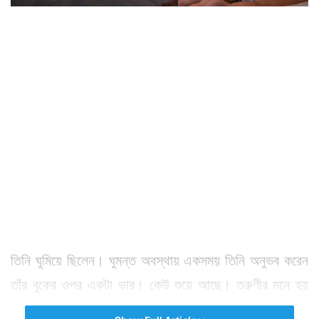
তিনি ঘুমিয়ে ছিলেন। ঘুমন্ত অবস্থায় একসময় তিনি অনুভব করেন
তাঁর বুকের ওপর একটা ভার। কেউ শুয়ে আছে। তরুণীর মনে হয়
এ নিশ্চয়ই তাঁর পোষা কুকুরটি। সেই এসে তাঁর বুকের ওপর চেপে