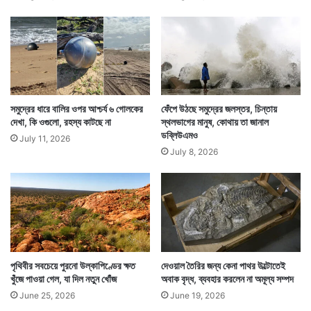
দু
র্গ
সাপটি তরুণীর কোনও ক্ষতি করেনি। বরং এরপর সে যে জানালা
ন্ধ
ব
দিয়ে ঘরে ঢুকে তরুণীর বুকের ওপর শান্তিতে শুয়ে ছিল, সেই
দ
জানালা দিয়েই বাইরে চলে যায়।
লে
যা
বে
সমুদ্রের ধারে বালির ওপর আশ্চর্য ৬ গোলকের
ফেঁপে উঠছে সমুদ্রের জলস্তর, চিন্তায়
চ
দেখা, কি ওগুলো, রহস্য কাটছে না
স্থলভাগের মানুষ, কোথায় তা জানাল
ডব্লিউএমও
কো
July 11, 2026
লে
July 8, 2026
টে
র
সু
গ
ন্ধে
পৃথিবীর সবচেয়ে পুরনো উল্কাপিণ্ডের ক্ষত
দেওয়াল তৈরির জন্য কেনা পাথর উল্টোতেই
খুঁজে পাওয়া গেল, যা দিল নতুন খোঁজ
অবাক বৃদ্ধ, ব্যবহার করলেন না অমূল্য সম্পদ
June 25, 2026
June 19, 2026