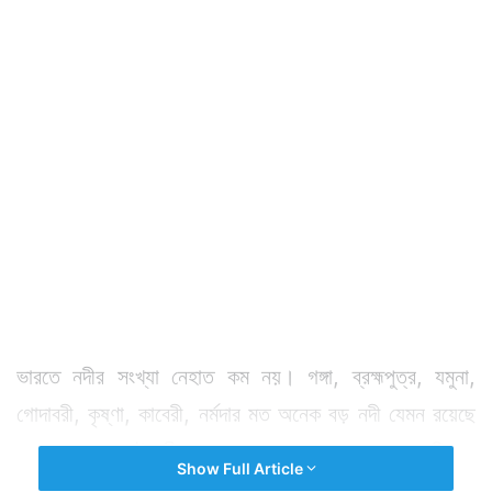
ভারতে নদীর সংখ্যা নেহাত কম নয়। গঙ্গা, ব্রহ্মপুত্র, যমুনা,
গোদাবরী, কৃষ্ণা, কাবেরী, নর্মদার মত অনেক বড় নদী যেমন রয়েছে
তেমন অনেক ছোট নদীও বয়ে গেছে ভারতের নানা প্রান্ত দিয়ে।
Show Full Article
তারা না চওড়ায় বিশাল, নাই বা তারা খুব বেশি দূর অতিক্রম