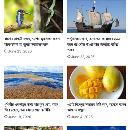
,
৫
এ
রাজস্থানের আলোয়ার জেলার বুক চিরে ছুটে চলা ভারতের এই
প্রি
সবচেয়ে ছোট নদীর নাম আরবরি। বর্ষায় এই নদী যেমন পুষ্ট হয়ে
ল
,
ওঠে, তেমনই এর ২ ধার সবুজে ভরে যায়। ছবির মত সুন্দর দেখায়
২
বাংলার কাছেই রয়েছে দেশের অ্যামাজন জঙ্গল,
পর্তুগালের সোনা, রূপো ভরা জাহাজের ৫০০
০
যাকে ডাকা হয় পূর্বের অ্যামাজন বলে
বছর পর খোঁজ পাওয়া যায় মরুভূমির বালির
নদী ও তার চারধারকে।
তলায়
২
June 23, 2026
৬
June 22, 2026
পৃথিবীর একমাত্র সাগর যার কূল নেই, যাকে
এটাই বিশ্বের সবচেয়ে মিষ্টি আম, অনেকে বলেন
ঘিরে রয়েছে নানা রহস্যে ঘেরা কাহিনি
আম নয় লজেন্স
June 18, 2026
June 4, 2026