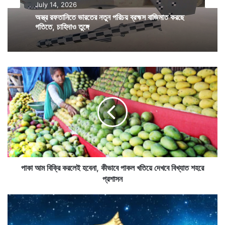
কিলোমিটার।
July 14, 2026
অস্ত্র রফতানিতে ভারতের নতুন পরিচয় ব্রহ্মস বাজিমাত করছে
গতিতে, চাহিদাও তুঙ্গে
কবিগুরুর আমাদের ছোট নদী তো প্রায় সকলের পড়া। ভারতের
সবচেয়ে ছোট নদীর সঙ্গে কবিতার সেই ছোট নদীর খুব মিল। এই
নদীটিও বর্ষার জলে পুষ্ট। বাকি সময় তাতে খুব একটা জল থাকেনা।
পা
কা
আ
ম
বি
ক্রি
ক
র
লে
ই
পাকা আম বিক্রি করলেই হবেনা, কীভাবে পাকল খতিয়ে দেখবে বিখ্যাত শহরে
হ
প্রশাসন
বে
না
মী
,
ন
কী
রা