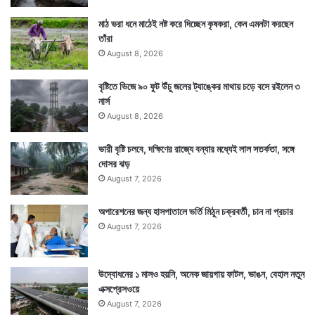
মাঠ ভরা ধনে মাঠেই নষ্ট করে দিচ্ছেন কৃষকরা, কেন এমনটা করছেন
তাঁরা
August 8, 2026
বৃষ্টিতে ভিজে ৯০ ফুট উঁচু জলের ট্যাঙ্কের মাথায় চড়ে বসে রইলেন ৩
নার্স
August 8, 2026
ভারী বৃষ্টি চলবে, দক্ষিণের রাজ্যে বন্যার মধ্যেই লাল সতর্কতা, সঙ্গে
দোসর ঝড়
August 7, 2026
অপারেশনের জন্য হাসপাতালে ভর্তি মিঠুন চক্রবর্তী, চান না প্রচার
August 7, 2026
উদ্বোধনের ১ মাসও হয়নি, অনেক জায়গায় ফাটল, ভাঙন, বেহাল নতুন
এক্সপ্রেসওয়ে
August 7, 2026