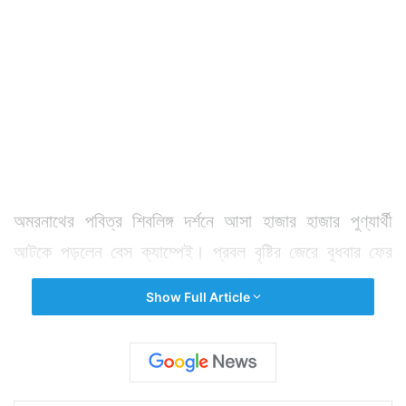
অমরনাথের পবিত্র শিবলিঙ্গ দর্শনে আসা হাজার হাজার পুণ্যার্থী
আটকে পড়লেন বেস ক্যাম্পেই। প্রবল বৃষ্টির জেরে বুধবার ফের
বন্ধ হয়ে গেল অমরনাথ যাত্রা। ৪৭ কিলোমিটারের পাহাড়ি পথ
Show Full Article
ধরে অমরনাথ গুহা পর্যন্ত পৌঁছতে পুণ্যার্থীদের পায়ে হেঁটে যাত্রা
শুরু হয় জম্মু কাশ্মীরের পহেলগাম ও বালতাল থেকে। মঙ্গলবার থেকে
প্রবল বৃষ্টিতে সেই ২টি বেস ক্যাম্পেই আটকে পড়েছেন পুণ্যার্থীরা।
পাহাড়ের ওপর গুহামুখ পর্যন্ত পৌঁছনোর পথ বৃষ্টিতে ধুয়ে গেছে।