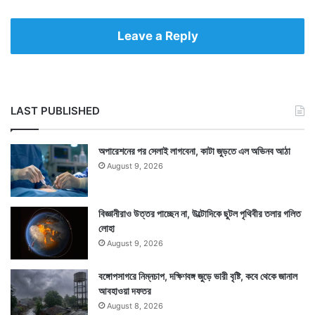
Leave a Reply
LAST PUBLISHED
অপারেশনের পর সেলাই লাগবেনা, কাটা জুড়তে এল অভিনব আঠা
August 9, 2026
বিজ্ঞানীরাও উত্তর পাচ্ছেন না, উল্টোদিকে ছুটল পৃথিবীর তলার গলিত
লোহা
August 9, 2026
বঙ্গোপসাগরে নিম্নচাপ, দক্ষিণবঙ্গ জুড়ে ভারী বৃষ্টি, কবে থেকে জানাল
আবহাওয়া দফতর
August 8, 2026