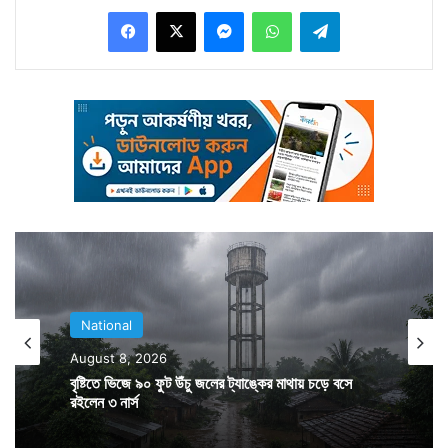
Facebook
X
Messenger
WhatsApp
Telegram
নেমেছে ধস।
National
August 8, 2026
বৃষ্টিতে ভিজে ৯০ ফুট উঁচু জলের ট্যাঙ্কের মাথায় চড়ে বসে
গত মঙ্গলবারই রেলপাটরি ও ব্রারিমার্গের মাঝে ধস নেমে ৪ পুণ্যার্থীর
রইলেন ৩ নার্স
মৃত্যু হয়েছে। তাই কোনও ঝুঁকি নিতে রাজি নয় প্রশাসন। কারণ