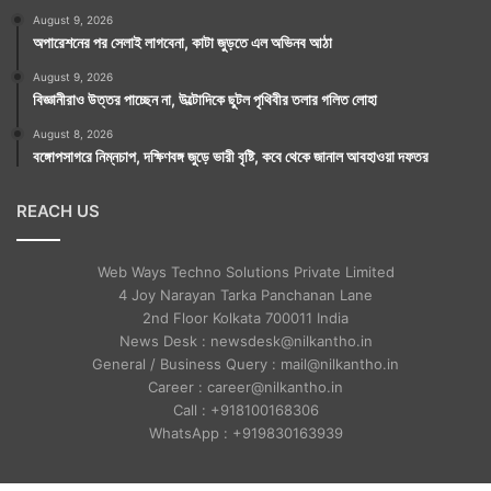
August 9, 2026
অপারেশনের পর সেলাই লাগবেনা, কাটা জুড়তে এল অভিনব আঠা
August 9, 2026
বিজ্ঞানীরাও উত্তর পাচ্ছেন না, উল্টোদিকে ছুটল পৃথিবীর তলার গলিত লোহা
August 8, 2026
বঙ্গোপসাগরে নিম্নচাপ, দক্ষিণবঙ্গ জুড়ে ভারী বৃষ্টি, কবে থেকে জানাল আবহাওয়া দফতর
REACH US
Web Ways Techno Solutions Private Limited
4 Joy Narayan Tarka Panchanan Lane
2nd Floor Kolkata 700011 India
News Desk : newsdesk@nilkantho.in
General / Business Query : mail@nilkantho.in
Career : career@nilkantho.in
Call : +918100168306
WhatsApp : +919830163939