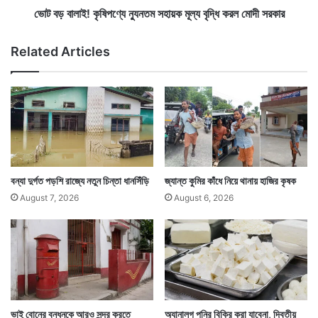
য়ে
ষি
ভোট বড় বালাই! কৃষিপণ্যে ন্যুনতম সহায়ক মূল্য বৃদ্ধি করল মোদী সরকার
প
প
ড়ে
ণ্যে
Related Articles
ছে
ন্যু
শ
ন
রী
ত
রে
ম
স
হা
য়
ক
মূ
বন্যা দুর্গত পড়শি রাজ্যে নতুন চিন্তা ধানসিঁড়ি
জ্যান্ত কুমির কাঁধে নিয়ে থানায় হাজির কৃষক
ল্য
August 7, 2026
August 6, 2026
বৃ
দ্ধি
ক
র
ল
মো
দী
স
ভাই বোনের বন্ধনকে আরও সুন্দর করতে
অ্যানালগ পনির বিক্রি করা যাবেনা, দ্বিতীয়