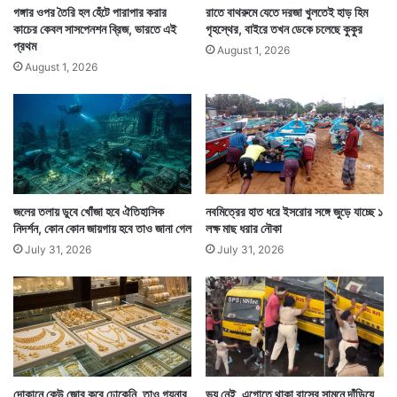
গঙ্গার ওপর তৈরি হল হেঁটে পারাপার করার
রাতে বাথরুমে যেতে দরজা খুলতেই হাড় হিম
কাচের কেবল সাসপেনশন ব্রিজ, ভারতে এই
গৃহস্থের, বাইরে তখন ডেকে চলেছে কুকুর
প্রথম
August 1, 2026
August 1, 2026
জলের তলায় ডুবে খোঁজা হবে ঐতিহাসিক
নবমিত্রের হাত ধরে ইসরোর সঙ্গে জুড়ে যাচ্ছে ১
নিদর্শন, কোন কোন জায়গায় হবে তাও জানা গেল
লক্ষ মাছ ধরার নৌকা
July 31, 2026
July 31, 2026
দোকানে কেউ জোর করে ঢোকেনি, তাও গয়নার
ভয় নেই, এগোতে থাকা বাসের সামনে দাঁড়িয়ে