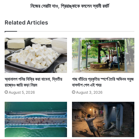
স্প
প্রি
নিজের সেরাটা দাও, প্রিয়াঙ্কাকে বললেন স্বামী রবার্ট
ষ্ট
য়া
ক
ঙ্কা
Related Articles
র
কে
লে
ব
ন
ল
সা
লে
ধু
ন
বা
স্বা
বা
মী
র
বা
অ্যানালগ পনির বিক্রি করা যাবেনা, দ্বিতীয়
গাছ বাঁচিয়ে প্রকৃতির স্পর্শে তৈরি অভিনব সবুজ
র্ট
রাজ্যেও জারি কড়া নিয়ম
বাসস্টপ পেল এই শহর
August 5, 2026
August 3, 2026
Tags
All India Congress Committee
National News