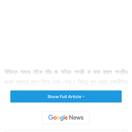
বিভিন্ন সময়ে তাঁকে তাঁর মা সনিয়া গান্ধী বা দাদা রাহুল গান্ধীর
জন্য প্রচারে অংশ নিতে দেখা গেছে। কিন্তু মূল ধারার রাজনীতির
সঙ্গে তাঁর যোগ সেই অর্থে ছিলনা। এবার সেটা হল। কংগ্রেসের
Show Full Article
সাধারণ সম্পাদক হলেন প্রিয়াঙ্কা গান্ধী বঢরা। সেই সঙ্গে
লোকসভা নির্বাচনের মুখে দায়িত্ব পেলেন পূর্ব উত্তরপ্রদেশে দলের
দায়িত্ব সামলানোর। বুধবার বোনকে কংগ্রেসের সাধারণ সম্পাদক
হিসাবে বেছে নেন কংগ্রেস সভাপতি রাহুল গান্ধী। লোকসভা