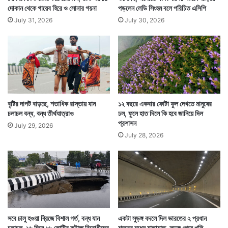
দোকান থেকে গায়েব হিরে ও সোনার গয়না
পড়লেন লেডি সিংহম বলে পরিচিত এসিপি
July 31, 2026
July 30, 2026
বৃষ্টির দাপট বাড়ছে, শতাধিক রাস্তায় যান
১২ বছরে একবার ফোটা ফুল দেখতে মানুষের
চলাচল বন্ধ, বন্ধ তীর্থযাত্রাও
ঢল, ফুলে হাত দিলে কি হবে জানিয়ে দিল
প্রশাসন
July 29, 2026
July 28, 2026
সবে চালু হওয়া ব্রিজে বিশাল গর্ত, বন্ধ যান
একটা সুড়ঙ্গ বদলে দিল ভারতের ২ প্রধান
চলাচল, ১৬ দিনে ১৬ কোটির কটাক্ষ বিরোধীদের
শহরের মধ্যে যাতায়াত, সুড়ঙ্গ পেয়ে খুশি