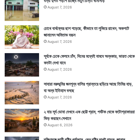
বন্যা দুর্গত পড়শি রাজ্যে নতুন চিন্তা ধানসিঁড়ি
August 7, 2026
চোখে বার্ধক্যের ছাপ পড়েছে, কীভাবে তা লুকিয়ে রাখেন, অকপটে
জানালেন অমিতাভ বচ্চন
August 7, 2026
সূর্যকে ঢেকে ফেলবে চাঁদ, দিনের মধ্যেই নামবে অন্ধকার, ভারত থেকে
কতটা দেখা যাবে
August 7, 2026
সাহারা মরুভূমির জনশূন্য বালির প্রান্তরে ছড়িয়ে আছে তিমির হাড়,
যা অন্য ইতিহাস বলছে
August 7, 2026
২ বার সূর্য ডোবা দেখবে এক ছোট্ট গ্রাম, পর্যটক থেকে ফটোগ্রাফাররা
ভিড় করছেন সেখানে
August 6, 2026
দক্ষিণবঙ্গে ভারী বৃষ্টির পূর্বাভাস, কেন বৃষ্টির দাপট বাড়ল, জানাল