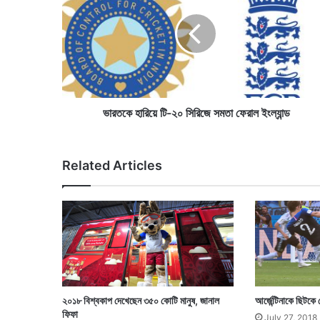
ত
কে
হা
রি
য়ে
টি
-
২
ভারতকে হারিয়ে টি-২০ সিরিজে সমতা ফেরাল ইংল্যান্ড
০
সি
রি
Related Articles
জে
স
ম
তা
ফে
রা
ল
ইং
ল্যা
২০১৮ বিশ্বকাপ দেখেছেন ৩৫০ কোটি মানুষ, জানাল
আর্জেন্টিনাকে ছিটক
ন্ড
ফিফা
July 27, 2018