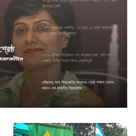
আর্জেন্টিনাকে হারিয়ে ফুটবল বিশ্বকাপ জিতল স্পেন, কেঁদে
ফেললেন মেসি
একটা অধ্যায়ের সমাপ্তি, ৯০ হতে ১০ বাকি থাকতেই
চলে গেলেন গ্যারি সোবার্স
রেষ্ঠ
রিকেটার
২০৩০ ফুটবল বিশ্বকাপে দল সংখ্যায় চমক, কটা দল
খেলবে, ইঙ্গিত দিলেন ফিফা প্রেসিডেন্ট
সৌরভের সঙ্গে ক্রিকেটের অন্যতম শ্রেষ্ঠ সম্মান পেলেন
আরও এক ভারতীয় ক্রিকেটার
ক
ল