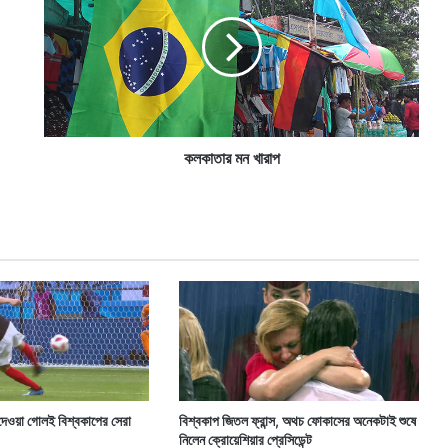
কা
তা
র
ম
ন
খা
রা
প
কলকাতার মন খারাপ
ে দেওয়া গোলই বিশ্বকাপের সেরা
বিশ্বকাপ জিতল ফ্রান্স, অথচ ফোকাসের অনেকটাই শুষে
নিলেন ক্রোয়েশিয়ার প্রেসিডেন্ট