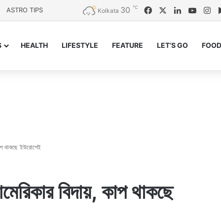
℃
30
Facebook
X
LinkedIn
YouTu
In
ASTRO TIPS
Kolkata
S
HEALTH
LIFESTYLE
FEATURE
LET’S GO
FOOD
কাপ থাকছে ইউরোপেই
আমেরিকার বিদায়, কাপ থাকছে