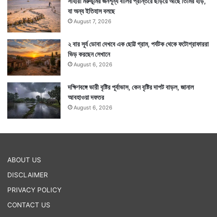
সাহারা মরুভূমির জনশূন্য বালির প্রান্তরে ছড়িয়ে আছে তিমির হাড়,
যা অন্য ইতিহাস বলছে
August 7, 2026
২ বার সূর্য ডোবা দেখবে এক ছোট্ট গ্রাম, পর্যটক থেকে ফটোগ্রাফাররা
ভিড় করছেন সেখানে
August 6, 2026
দক্ষিণবঙ্গে ভারী বৃষ্টির পূর্বাভাস, কেন বৃষ্টির দাপট বাড়ল, জানাল
আবহাওয়া দফতর
August 6, 2026
ABOUT US
DISCLAIMER
PRIVACY POLICY
CONTACT US