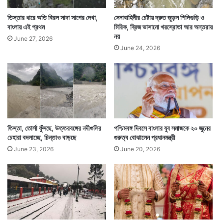
তিস্তার ধারে অতি বিরল সাদা সাপের দেখা,
সেনাবাহিনীর চেষ্টায় দ্রুত জুড়ল শিলিগুড়ি ও
বাংলায় এই প্রথম
মিরিক, ব্রিজ ভাসানো খরস্রোতা আর অন্তরায়
নয়
June 27, 2026
June 24, 2026
তিস্তা, তোর্সা ফুঁসছে, উত্তরবঙ্গের নদীগুলির
পশ্চিমবঙ্গ দিবসে বাংলার যুব সমাজকে ২০ জুনের
চেহারা বদলাচ্ছে, চিন্তাও বাড়ছে
গুরুত্ব বোঝালেন প্রধানমন্ত্রী
June 23, 2026
June 20, 2026