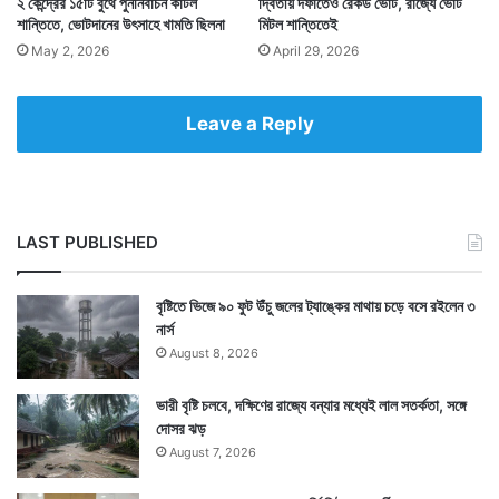
২ কেন্দ্রের ১৫টি বুথে পুনর্নির্বাচন কাটল
দ্বিতীয় দফাতেও রেকর্ড ভোট, রাজ্যে ভোট
শান্তিতে, ভোটদানের উৎসাহে খামতি ছিলনা
মিটল শান্তিতেই
May 2, 2026
April 29, 2026
Leave a Reply
LAST PUBLISHED
বৃষ্টিতে ভিজে ৯০ ফুট উঁচু জলের ট্যাঙ্কের মাথায় চড়ে বসে রইলেন ৩
নার্স
August 8, 2026
ভারী বৃষ্টি চলবে, দক্ষিণের রাজ্যে বন্যার মধ্যেই লাল সতর্কতা, সঙ্গে
দোসর ঝড়
August 7, 2026