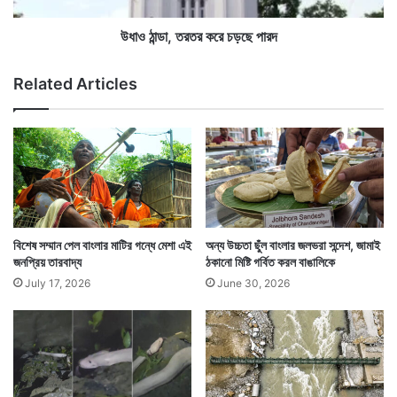
তে
ত
জ
র
উধাও ঠান্ডা, তরতর করে চড়ছে পারদ
বা
ক
ব
রে
Related Articles
দি
চ
তে
ড়
ব
ছে
লে
পা
ছি
র
:
দ
স্ব
রা
ষ্ট্র
বিশেষ সম্মান পেল বাংলার মাটির গন্ধে মেশা এই
অন্য উচ্চতা ছুঁল বাংলার জলভরা সন্দেশ, জামাই
ম
জনপ্রিয় তারবাদ্য
ঠকানো মিষ্টি গর্বিত করল বাঙালিকে
ন্ত্রী
July 17, 2026
June 30, 2026