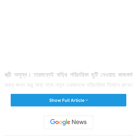
স্ত্রী অসুস্থ। তারমধ্যেই বাড়ির পরিচারিকা ছুটি নেওয়ায় কাজকর্ম
করার জন্য মঞ্জু সাহা নামে নতুন একজনকে পরিচারিকা হিসাবে রাখেন
ধূপগুড়ির বাসিন্দা কাঞ্চন বসু। তিনি পেশায় একজন ব্যবসায়ী। স্ত্রী
Show Full Article
অসুস্থ। আর মেয়ে পড়তে বাইরে। ফলে বাড়িতে কর্তা গিন্নি আর
ওই নতুন পরিচারিকা থাকতেন। দু সপ্তাহও পার করল না, তার
আগেই নতুন রাখা পরিচারিকা মঞ্জু সাহা ভেল্কি দেখাল। মনিব ও
মনিব গিন্নি‌কে বেহুঁশ করে সোনাদানা, টাকাকড়ি নিয়ে চম্পট দিল