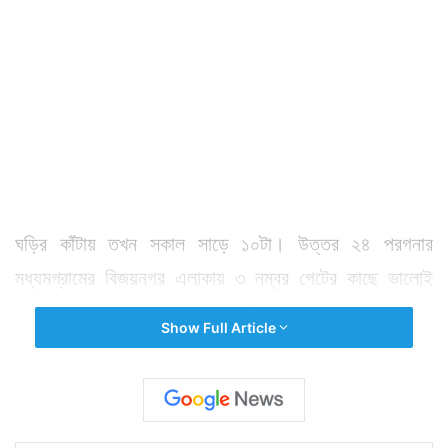
ঘড়ির কাঁটায় তখন সকাল সাড়ে ১০টা। উত্তর ২৪ পরগনার
মধ্যমগ্রামের বিজয়নগর এলাকায় ৩ নম্বর গেটের কাছে ভালোই
লোকসমাগম ছিল। এলাকারই একটি সেলুনে চুল দাড়ি কাটতে
Show Full Article
এসেছিল জেলফেরত দুষ্কৃতি এবং প্রোমোটার ঢাকাই গৌতম। সেই
সময় আচমকা দোকানের ভিতরে ঢুকে পড়ে ৮ দুষ্কৃতি। প্রত্যেকের
মুখ হেলমেটে ঢাকা। দোকানে ঢুকেই ঢাকাই গৌতমকে লক্ষ্য করে
গুলি ছুঁড়তে শুরু করে দুষ্কৃতিরা। একাধিক গুলি খেয়ে মাটিতে লুটিয়ে