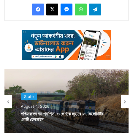
Facebook
X
Messenger
WhatsApp
Telegram
পড়ে রক্তাক্ত গৌতম। কাজ হাসিল হয়ে যাওয়ার পর বোমা ছুঁড়তে
ছুঁড়তে বাইকে চড়ে আলাদা আলাদা দিকে চম্পট দেয় দুষ্কৃতির দল।
স্থানীয়রা রক্তাক্ত গৌতমকে নিয়ে যান নিকটবর্তী হাসপাতালে।
সেখানে তাকে মৃত বলে ঘোষণা করেন চিকিৎসকেরা।
State
August 4, 2026
পশ্চিমবঙ্গের বড় প্রাপ্তি, ৩ দেশকে জুড়বে ১৭ কিলোমিটার
একটি রেললাইন