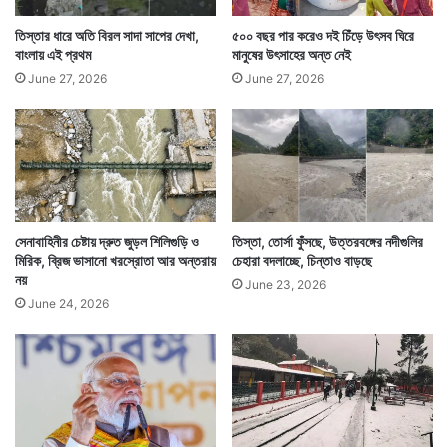
ম
ন্ত্রী
তিস্তার ধারে অতি বিরল সাদা সাপের দেখা,
৫০০ বছর পার করেও দই চিঁড়ে উৎসব ঘিরে
বাংলায় এই প্রথম
মানুষের উৎসাহের অন্ত নেই
June 27, 2026
June 27, 2026
Tags
North 24 Parganas
West Bengal News
সেনাবাহিনীর চেষ্টায় দ্রুত জুড়ল শিলিগুড়ি ও
তিস্তা, তোর্সা ফুঁসছে, উত্তরবঙ্গের নদীগুলির
মিরিক, ব্রিজ ভাসানো খরস্রোতা আর অন্তরায়
চেহারা বদলাচ্ছে, চিন্তাও বাড়ছে
নয়
June 23, 2026
June 24, 2026