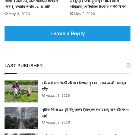
সোমবার ২৯৪ নয়, ২৯৩ আসনের ফলাফল
২ কেন্দ্রের ১৫টি বুথে পুনর্নির্বাচন কাটল
ঘোষণা, ফলতায় আবার ২১ মে ভোট
শান্তিতে, ভোটদানের উৎসাহে খামতি ছিলনা
May 3, 2026
May 2, 2026
Leave a Reply
LAST PUBLISHED
মাঠ ভরা ধনে মাঠেই নষ্ট করে দিচ্ছেন কৃষকরা, কেন এমনটা করছেন
তাঁরা
August 8, 2026
বৃষ্টিতে ভিজে ৯০ ফুট উঁচু জলের ট্যাঙ্কের মাথায় চড়ে বসে রইলেন ৩
নার্স
August 8, 2026