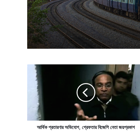
গৃহকর্তা
পশ্চিমবঙ্গের বড় প্রাপ্তি, ৩ দেশকে
কিলোমিটার একটি রেললাইন
আ
র্থি
ক
প্র
তা
র
ণা
র
অ
ভি
আর্থিক প্রতারণার অভিযোগ, গ্রেফতার বিজেপি নেতা জয়প্রকাশ
যো
গ