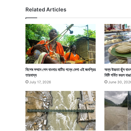
,
Related Articles
গ্রে
ফ
তা
র
বি
জে
পি
নে
তা
জ
বিশেষ সম্মান পেল বাংলার মাটির গন্ধে মেশা এই জনপ্রিয়
অন্য উচ্চতা ছুঁল বা
য়
তারবাদ্য
মিষ্টি গর্বিত করল বা
প্র
July 17, 2026
June 30, 202
কা
শ