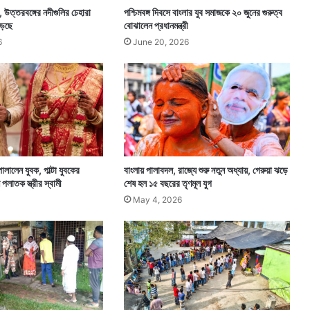
ে, উত্তরবঙ্গের নদীগুলির চেহারা
পশ্চিমবঙ্গ দিবসে বাংলার যুব সমাজকে ২০ জুনের গুরুত্ব
ড়ছে
বোঝালেন প্রধানমন্ত্রী
6
June 20, 2026
পালালেন যুবক, পাল্টা যুবকের
বাংলায় পালাবদল, রাজ্যে শুরু নতুন অধ্যায়, গেরুয়া ঝড়ে
 পলাতক স্ত্রীর স্বামী
শেষ হল ১৫ বছরের তৃণমূল যুগ
May 4, 2026