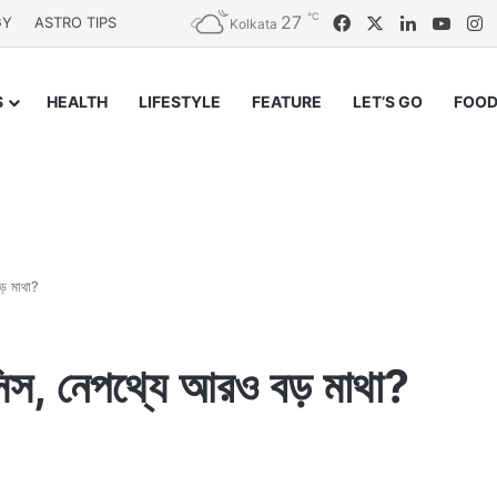
℃
27
Facebook
X
LinkedIn
YouT
I
GY
ASTRO TIPS
Kolkata
S
HEALTH
LIFESTYLE
FEATURE
LET’S GO
FOOD
ড় মাথা?
ন্সিস, নেপথ্যে আরও বড় মাথা?