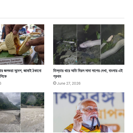
লা
লে
ন
মি
শে
ল
ও
বা
মা
র
স
ংলার জলভরা সন্দেশ, জামাই ঠকানো
তিস্তার ধারে অতি বিরল সাদা সাপের দেখা, বাংলায় এই
ঙ্গে
ঙালিকে
প্রথম
!
6
June 27, 2026