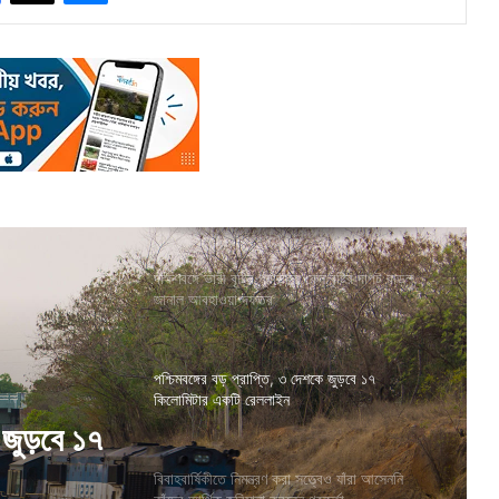
দক্ষিণবঙ্গে ভারী বৃষ্টির পূর্বাভাস, কেন বৃষ্টির দাপট বাড়ল,
জানাল আবহাওয়া দফতর
পশ্চিমবঙ্গের বড় প্রাপ্তি, ৩ দেশকে জুড়বে ১৭
কিলোমিটার একটি রেললাইন
ও যাঁরা
বিবাহবার্ষিকীতে নিমন্ত্রণ করা সত্ত্বেও যাঁরা আসেননি
করলেন