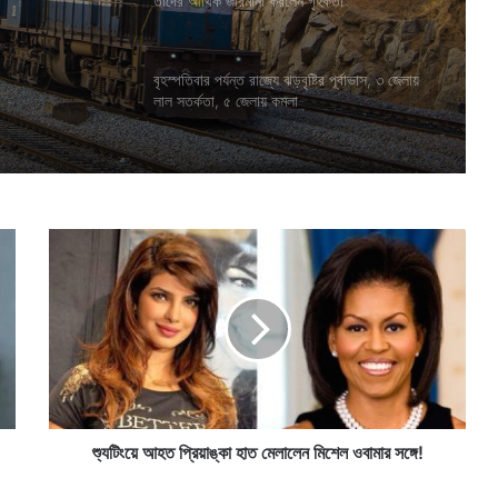
তাঁদের আর্থিক জরিমানা করলেন গৃহকর্তা
 জুড়বে ১৭
বৃহস্পতিবার পর্যন্ত রাজ্যে ঝড়বৃষ্টির পূর্বাভাস, ৩ জেলায়
লাল সতর্কতা, ৫ জেলায় কমলা
শ্যু
টিং
য়ে
আ
হ
ত
প্রি
য়া
ঙ্কা
হা
শ্যুটিংয়ে আহত প্রিয়াঙ্কা হাত মেলালেন মিশেল ওবামার সঙ্গে!
ত
মে